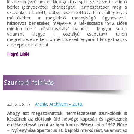
kezdeményezéshez és kidolgozta a sportszervezetet érintő
bérlet igénybevételi lehetőségét. Természetesen még a
szezonkezdés előtt, időben leszállítottuk a felmerült igények
mértékében a megfelelő mennyiségű úgynevezett
háziorvos bérleteket
, melyekkel a
Békéscsaba 1912 Előre
minden hazai másodosztályú bajnoki, Magyar Kupa,
valamint Megyei I. osztályú csapatunk itthon
megrendezésre kerülő mérkőzéseit egyaránt látogathatják
a belépők birtokosai.
Hajrá Lilák!
Szurkolói felhívás
2018. 05. 17.
Archív
,
Archívum – 2018.
Ahogy azt megszokhattuk, természetesen szurkolóink is
készülnek az előttünk álló hétvége kapcsán és igyekeznek
emlékezetessé tenni az igen fontos Békéscsaba 1912 Előre
– Nyíregyháza Spartacus FC bajnoki mérkőzést, valamint az