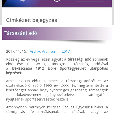
Címkézett bejegyzés
Társasági adó
2017. 11. 15.
Archív
,
Archívum – 2017.
Közeleg az év vége, ezzel együtt a
társasági adó
sorsának
eldöntése is. Kérjük, támogassa társasági adójával
a
Békéscsaba 1912 Előre Sportegyesület utánpótlás
képzését
!
Amint az Ön előtt is ismert a társasági adóról és az
osztalékadóról szóló 1996. évi LXXXI. tv. megteremtette a
lehetőségét annak, hogy nyereséges gazdasági társaságok
– adókedvezmény igénybevételével – támogatást
nyújtsanak sportszervezetek részére.
Amennyiben bármilyen kérdése van az Egyesületünkkel, a
támogatás felhasználásának a céljával, vagy az