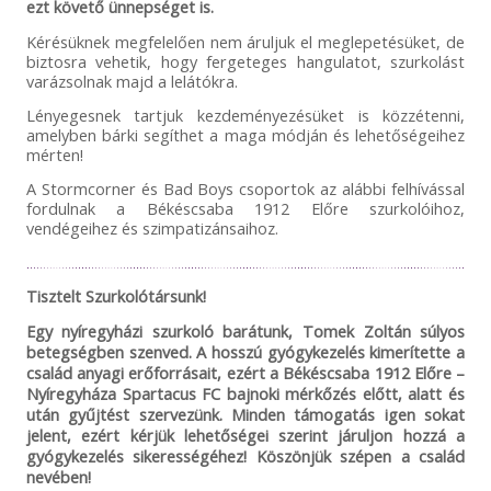
ezt követő ünnepséget is.
Kérésüknek megfelelően nem áruljuk el meglepetésüket, de
biztosra vehetik, hogy fergeteges hangulatot, szurkolást
varázsolnak majd a lelátókra.
Lényegesnek tartjuk kezdeményezésüket is közzétenni,
amelyben bárki segíthet a maga módján és lehetőségeihez
mérten!
A Stormcorner és Bad Boys csoportok az alábbi felhívással
fordulnak a Békéscsaba 1912 Előre szurkolóihoz,
vendégeihez és szimpatizánsaihoz.
Tisztelt Szurkolótársunk!
Egy nyíregyházi szurkoló barátunk, Tomek Zoltán súlyos
betegségben szenved. A hosszú gyógykezelés kimerítette a
család anyagi erőforrásait, ezért a Békéscsaba 1912 Előre –
Nyíregyháza Spartacus FC bajnoki mérkőzés előtt, alatt és
után gyűjtést szervezünk. Minden támogatás igen sokat
jelent, ezért kérjük lehetőségei szerint járuljon hozzá a
gyógykezelés sikerességéhez! Köszönjük szépen a család
nevében!