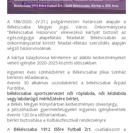
A 188/2020. (V.21.) polgármesteri határozat alapján a
Békéscsaba Megyei Jogú Város Önkormányzata
“Békéscsabai Háziorvos” elnevezésű kártyát biztosít az
egészségügyi alapellátási feladatát Békéscsabán az
önkormányzattal kötött feladat-ellátási szerződés alapján
végző háziorvosoknak.
A kártya tulajdonosa kérelemre az alábbi kedvezményeket
veheti igénybe 2020-2025 közötti időszakban:
ingyenes éves színházbérlet a Békéscsabai Jókai Színház
bérletes előadásaira,
évente 30 alkalmas uszodabérlet a békéscsabai Árpád
Fürdőbe,
békéscsabai sportszervezet női röplabda, női kézilabda
vagy labdarúgó mérkőzésére bérlet,
a Békés Megyei Könyvtárban kedvezményes olvasójegy,
a Játszóházban gyermekfelügyelet ingyenes igénybevétele
évente 120 óra időtartamban,
bérlet biztosítása a Kolbászfesztivál rendezvényre.
A
Békéscsaba 1912 Előre Futball Zrt.
csatlakozott a