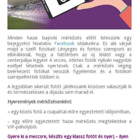
Minden hazai bajnoki mérkőzés előtt kiteszünk egy
bejegyzést hivatalos
Facebook
oldalunkra. Ez alá várjuk
majd a szelfi fotókat! Lényeges és fontos szempont az
elbírálásnál, hogy a háttérben az új lelátó vagy a
centerpálya legyen! A vicces, ötletes fotók nyilván nagyobb
eséllyel lehetnek nyertesek. Csak a mérkőzés végéig
beérkezett fotókat vesszük figyelembe és a fotókon
szerepelhettek többen is.
A legjobban sikerült fotót játékosaink közösen választják ki
és természetesen a díjazás sem marad el.
Nyeremények mérkőzésenként:
–
egy közös fotó a csapattal előre egyeztetett időpontban,
– egy előre egyeztetett hazai mérkőzés megtekintése a
VIP-páholyból.
Gyere ki a meccsre, készíts egy klassz fotót és nyerj – ilyen