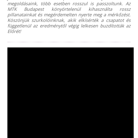
megoldásaink, több esetben rosszul is passzoltunk. Az
MTK Budapest könyörtelenül kihasználta rossz
pillanatainkat és megérdemelten nyerte meg a mérkőzést.
Köszönjük szurkolóinknak, akik elkísérték a csapatot és
függetlenül az eredménytől végig lelkesen buzdították az
Előrét!