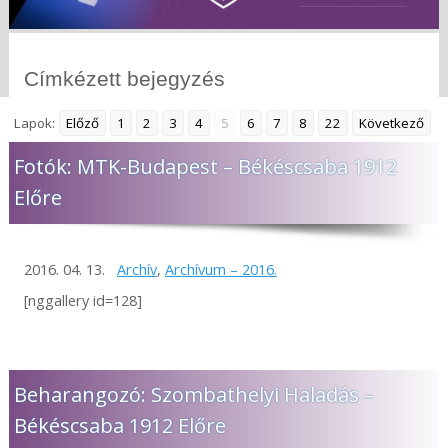
Címkézett bejegyzés
Lapok:
Előző
1
2
3
4
5
6
7
8
22
Következő
Fotók: MTK-Budapest – Békéscsaba 1912
Előre
2016. 04. 13.
Archív
,
Archívum – 2016.
[nggallery id=128]
Beharangozó: Szombathelyi Haladás –
Békéscsaba 1912 Előre