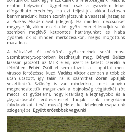
sorsunkról, csak egyre szűkülnek a lehetőségeink. Nekünk
ezután helyszíntől függetlenül csak a győzelem lehet
elfogadható eredmény. Ha ezt teljesítjük, akkor biztosan
bennmaradunk, hiszen ezután játszunk a Vasassal (hazai) és
a Puskás Akadémiával (idegen). Ha minden meccsünket
megnyerjük, akkor ezzel a két győzelemmel letudjuk velük
szemben meglévő kétpontos hátrányunkat és hiába
győznek ők is minden mérkőzésükön, mégis mögöttünk
maradnak.
A hátralévő öt mérkőzés győzelmeinek sorát most
Szombathely/Sopronban kezdhetjük meg.
Bényei Balázs
lázasan játszott az MTK ellen, ezért le kellett cserélni a
félidőben.
Fehér Zsolt
el sem utazott a csapattal, mert
vírusos fertőzéssel küzd.
Vadász Viktor
azonban a többiek
után utazott, így talán rá is számíthat
Zoran Spisljak
vezetőedző. Szükség is van mindenkire, mert annyira
megnehezítettük magunknak a bajnokság végjátékát (öt
meccs, öt győzelem), hogy kizárólag a legnagyobb és a
„legközösebb” erőfeszítéssel tudjuk csak megoldani
faladatainkat, tehát muszáj életet kell lehelnünk csapatunk
szlogenjébe:
Együtt erősebbek vagyunk!