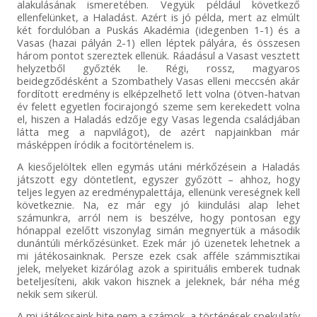
alakulásának ismeretében. Vegyük például következő
ellenfelünket, a Haladást. Azért is jó példa, mert az elmúlt
két fordulóban a Puskás Akadémia (idegenben 1-1) és a
Vasas (hazai pályán 2-1) ellen léptek pályára, és összesen
három pontot szereztek ellenük. Ráadásul a Vasast vesztett
helyzetből győzték le. Régi, rossz, magyaros
beidegződésként a Szombathely Vasas elleni meccsén akár
fordított eredmény is elképzelhető lett volna (ötven-hatvan
év felett egyetlen focirajongó szeme sem kerekedett volna
el, hiszen a Haladás edzője egy Vasas legenda családjában
látta meg a napvilágot), de azért napjainkban már
másképpen íródik a focitörténelem is.
A kiesőjelöltek ellen egymás utáni mérkőzésein a Haladás
játszott egy döntetlent, egyszer győzött – ahhoz, hogy
teljes legyen az eredménypalettája, ellenünk vereségnek kell
következnie. Na, ez már egy jó kiindulási alap lehet
számunkra, arról nem is beszélve, hogy pontosan egy
hónappal ezelőtt viszonylag simán megnyertük a második
dunántúli mérkőzésünket. Ezek már jó üzenetek lehetnek a
mi játékosainknak. Persze ezek csak afféle számmisztikai
jelek, melyeket kizárólag azok a spirituális emberek tudnak
beteljesíteni, akik vakon hisznek a jeleknek, bár néha még
nekik sem sikerül.
A mi játékosaink hite nem a számok, a történések spekulatív