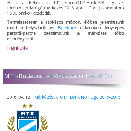
Haladás – Békéscsaba 1912 Előre OTP Bank NB I Liga 27.
forduló labdarúgó mérkőzés 2016. április 9-én (szombaton)
18:00 órakor kezdődik.
Természetesen a szokásos módon, élőben jelentkezünk
majd a helyszínről és
Facebook
oldalunkon fényképes
percről-percre beszámolunk a mérkőzés főbb
eseményeiről.
Hajrá Lilák!
MTK-Budapest – Békéscsaba 1912 Előre
2016. 04. 12.
Mérkőzések
,
OTP Bank NB I Liga 2015-2016