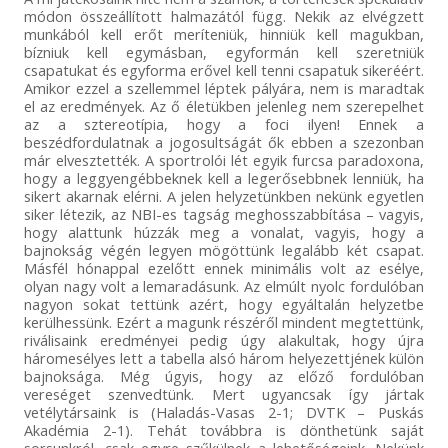
módon összeállított halmazától függ. Nekik az elvégzett
munkából kell erőt meríteniük, hinniük kell magukban,
bízniuk kell egymásban, egyformán kell szeretniük
csapatukat és egyforma erővel kell tenni csapatuk sikeréért.
Amikor ezzel a szellemmel léptek pályára, nem is maradtak
el az eredmények. Az ő életükben jelenleg nem szerepelhet
az a sztereotípia, hogy a foci ilyen! Ennek a
beszédfordulatnak a jogosultságát ők ebben a szezonban
már elvesztették. A sportrolói lét egyik furcsa paradoxona,
hogy a leggyengébbeknek kell a legerősebbnek lenniük, ha
sikert akarnak elérni. A jelen helyzetünkben nekünk egyetlen
siker létezik, az NBI-es tagság meghosszabbítása – vagyis,
hogy alattunk húzzák meg a vonalat, vagyis, hogy a
bajnokság végén legyen mögöttünk legalább két csapat.
Másfél hónappal ezelőtt ennek minimális volt az esélye,
olyan nagy volt a lemaradásunk. Az elmúlt nyolc fordulóban
nagyon sokat tettünk azért, hogy egyáltalán helyzetbe
kerülhessünk. Ezért a magunk részéről mindent megtettünk,
riválisaink eredményei pedig úgy alakultak, hogy újra
háromesélyes lett a tabella alsó három helyezettjének külön
bajnoksága. Még úgyis, hogy az előző fordulóban
vereséget szenvedtünk. Mert ugyancsak így jártak
vetélytársaink is (Haladás-Vasas 2-1; DVTK – Puskás
Akadémia 2-1). Tehát továbbra is dönthetünk saját