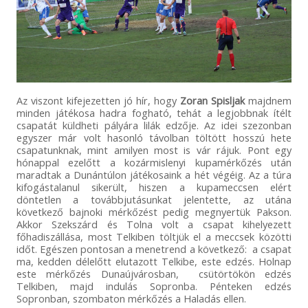
Az viszont kifejezetten jó hír, hogy
Zoran Spisljak
majdnem
minden játékosa hadra fogható, tehát a legjobbnak ítélt
csapatát küldheti pályára lilák edzője. Az idei szezonban
egyszer már volt hasonló távolban töltött hosszú hete
csapatunknak, mint amilyen most is vár rájuk. Pont egy
hónappal ezelőtt a kozármislenyi kupamérkőzés után
maradtak a Dunántúlon játékosaink a hét végéig. Az a túra
kifogástalanul sikerült, hiszen a kupameccsen elért
döntetlen a továbbjutásunkat jelentette, az utána
következő bajnoki mérkőzést pedig megnyertük Pakson.
Akkor Szekszárd és Tolna volt a csapat kihelyezett
főhadiszállása, most Telkiben töltjük el a meccsek közötti
időt. Egészen pontosan a menetrend a következő: a csapat
ma, kedden délelőtt elutazott Telkibe, este edzés. Holnap
este mérkőzés Dunaújvárosban, csütörtökön edzés
Telkiben, majd indulás Sopronba. Pénteken edzés
Sopronban, szombaton mérkőzés a Haladás ellen.