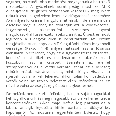
segíthet, ha minél több mérkőzést megnyerünk a hátralévő
meccsekből. A győzelmek sorát pedig most az MTK
dunaújvárosi ideiglenes otthonában kezdhetjük meg. Mert
nekünk csak a győzelem lehet az elfogadható eredmény!
Akármilyen furcsán is hangzik, amit leírok – de erre minden
esélyünk meg is lehet, ha folytatjuk azt a következetes,
fegyelmezett, alkalmanként szellemes egyéni
megoldásokkal fűszerezett játékot, amit az Újpest és most
legutóbb a Diósgyőr ellen is bemutattunk. Az viszont
megjósolhatatlan, hogy az MTK legutóbbi súlyos idegenbeli
veresége (Pakson 1-4) milyen hatással lesz a fővárosi
alakulatra. Mert lehet, hogy ez a figyelmeztetés elszánttá,
konokká teszi őket és mindenáron ki akarják majd
küszöbölni ezt a csorbát. Szerintem az ellenfél
szempontjából ez a verzió várható, tehát ez a vereség
nekünk inkább hátrányt jelent, mint előnyt. Hiszen, ha
nyertek volna a kék-fehérek, akkor talán könnyedebben
vették volna az utolsó helyezett elleni mérkőzést és ez
növelte volna az esélyét egy újabb meglepetésnek.
De nekünk nem az ellenfelünkkel, hanem saját magunkkal
kell foglalkoznunk és még magasabb szintre kell emelnünk a
koncentrációnkat. Akkor majd befele fog pattanni az a
labda, amelyik legutóbb kifele pattant a diósgyőriek
kapufájáról. Az mostanra egyértelműen kiderült, hogy