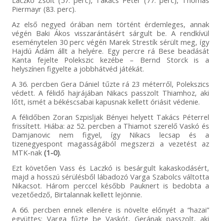
Piermayr (83. perc).
Az első negyed órában nem történt érdemleges, annak
végén Baki Ákos visszarántásért sárgult be. A rendkívül
eseménytelen 30 perc végén Marek Strestík sérült meg, így
Hajdú Ádám állt a helyére. Egy percre rá Bese beadását
Kanta fejelte Polekszic kezébe – Bernd Storck is a
helyszínen figyelte a jobbhátvéd játékát.
A 36. percben Gera Dániel tűzte rá 23 méterről, Polekszics
védett. A félidő hajrájában Nikacs passzolt Thiamhoz, aki
lőtt, ismét a békéscsabai kapusnak kellett óriásit védenie.
A félidőben Zoran Szpisljak Bényei helyett Takács Péterrel
frissített. Hiába: az 52. percben a Thiamot szerelő Vaskó és
Damjanovic nem figyel, így Nikacs lecsap és a
tizenegyespont magasságából megszerzi a vezetést az
MTK-nak
(1-0)
.
Ezt követően Vass és Laczkó is besárgult kakaskodásért,
majd a hosszú sérülésből lábadozó Varga Szabolcs váltotta
Nikacsot. Három perccel később Pauknert is bedobta a
vezetőedző, Birtalannak kellett lejönnie.
A 66. percben ennek ellenére is növelte előnyét a “hazai”
együttes: Varga fűzte be Vaskót, Gerának passzolt, aki