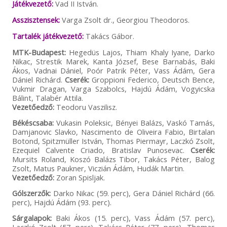
Játékvezető:
Vad II István.
Asszisztensek:
Varga Zsolt dr., Georgiou Theodoros.
Tartalék játékvezető:
Takács Gábor.
MTK-Budapest:
Hegedüs Lajos, Thiam Khaly Iyane, Darko
Nikac, Strestik Marek, Kanta József, Bese Barnabás, Baki
Ákos, Vadnai Dániel, Poór Patrik Péter, Vass Ádám, Gera
Dániel Richárd.
Cserék:
Groppioni Federico, Deutsch Bence,
Vukmir Dragan, Varga Szabolcs, Hajdú Ádám, Vogyicska
Bálint, Talabér Attila.
Vezetőedző:
Teodoru Vaszilisz.
Békéscsaba:
Vukasin Poleksic, Bényei Balázs, Vaskó Tamás,
Damjanovic Slavko, Nascimento de Oliveira Fabio, Birtalan
Botond, Spitzmüller István, Thomas Piermayr, Laczkó Zsolt,
Ezequiel Calvente Criado, Bratislav Punosevac.
Cserék:
Mursits Roland, Koszó Balázs Tibor, Takács Péter, Balog
Zsolt, Matus Paukner, Viczián Ádám, Hudák Martin.
Vezetőedző:
Zoran Spisljak.
Gólszerzők:
Darko Nikac (59. perc), Gera Dániel Richárd (66.
perc), Hajdú Ádám (93. perc).
Sárgalapok:
Baki Ákos (15. perc), Vass Ádám (57. perc),
Laczkó Zsolt (57. perc), Takács Péter (77. perc), Thomas