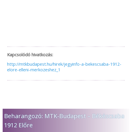
Kapcsolódó hivatkozás:
http://mtkbudapest.hu/hirek/jegyinfo-a-bekescsaba-1912-
elore-elleni-merkozeshez_1
Beharangozó: MTK-Budapest – Békéscsaba
1912 Előre