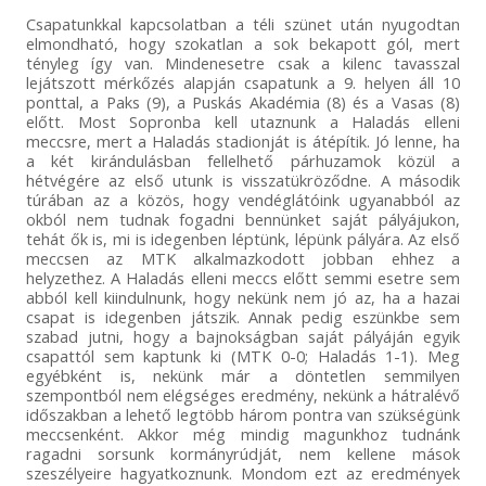
Csapatunkkal kapcsolatban a téli szünet után nyugodtan
elmondható, hogy szokatlan a sok bekapott gól, mert
tényleg így van. Mindenesetre csak a kilenc tavasszal
lejátszott mérkőzés alapján csapatunk a 9. helyen áll 10
ponttal, a Paks (9), a Puskás Akadémia (8) és a Vasas (8)
előtt. Most Sopronba kell utaznunk a Haladás elleni
meccsre, mert a Haladás stadionját is átépítik. Jó lenne, ha
a két kirándulásban fellelhető párhuzamok közül a
hétvégére az első utunk is visszatükröződne. A második
túrában az a közös, hogy vendéglátóink ugyanabból az
okból nem tudnak fogadni bennünket saját pályájukon,
tehát ők is, mi is idegenben léptünk, lépünk pályára. Az első
meccsen az MTK alkalmazkodott jobban ehhez a
helyzethez. A Haladás elleni meccs előtt semmi esetre sem
abból kell kiindulnunk, hogy nekünk nem jó az, ha a hazai
csapat is idegenben játszik. Annak pedig eszünkbe sem
szabad jutni, hogy a bajnokságban saját pályáján egyik
csapattól sem kaptunk ki (MTK 0-0; Haladás 1-1). Meg
egyébként is, nekünk már a döntetlen semmilyen
szempontból nem elégséges eredmény, nekünk a hátralévő
időszakban a lehető legtöbb három pontra van szükségünk
meccsenként. Akkor még mindig magunkhoz tudnánk
ragadni sorsunk kormányrúdját, nem kellene mások
szeszélyeire hagyatkoznunk. Mondom ezt az eredmények