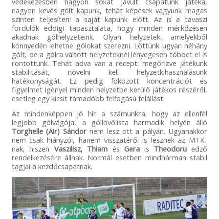
védekezésben nagyon sokat javult csapatunk játéka,
nagyon kevés gólt kapunk, tehát képesek vagyunk magas
szinten teljesíteni a saját kapunk előtt. Az is a tavaszi
fordulók eddigi tapasztalata, hogy minden mérkőzésen
akadnak gólhelyzeteink. Olyan helyzetek, amelyekből
könnyedén lehetne gólokat szerezni. Lőttünk ugyan néhány
gólt, de a gólra váltott helyzeteknél lényegesen többet el is
rontottunk. Tehát adva van a recept: megőrizve játékunk
stabilitását, növelni kell helyzetkihasználásunk
hatékonyságát. Ez pedig fokozott koncentrációt és
figyelmet igényel minden helyzetbe kerülő játékos részéről,
esetleg egy kicsit támadóbb felfogású felállást.
Az mindenképpen jó hír a számunkra, hogy az ellenfél
legjobb gólvágója, a góllövőlista harmadik helyén álló
Torghelle (Air) Sándor
nem lesz ott a pályán. Ugyanakkor
nem csak hiányzói, hanem visszatérői is lesznek az MTK-
nak, hiszen
Vaszilisz, Thiam
és
Gera
is
Theodoru
edző
rendelkezésére állnak. Normál esetben mindhárman stabil
tagjai a kezdőcsapatnak.