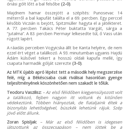
óriási gólt lőtt a bal felsőbe
(2-0)
.
Majdnem hamar összejött a szépítés: Punosevac 14
méterről a bal kapufát találta el a 69. percben. Egy perccel
később Viczián is bejött, Spitzmüller hagyta el a játékteret.
A 77. percben Takács Péter buktatta Vargát, sárga a
“jutalma”. A 83. percben Piermayr lelkesedte túl, ő Vass után
rúgott lapért.
A ráadás perceiben Vogyicska állt be Kanta helyére, de nem
ezzel ért véget a találkozó. A 93. minutumban ugyanis Hajdú
Ádám külsővel tekert a hosszú oldali kapufa mellé, így
csapata harmadik gólját szerezte
(3-0)
.
Az MTK újabb apró lépést tett a második hely megszerzése
felé, míg a Békéscsaba csak riválisai hasonlóan gyenge
teljesítményének köszönhetően nem szakadt le tőlük.
Teodoru Vaszilisz:
– Az első félidőben kiegyensúlyozott volt
a találkozó, fejben nagyon itt voltunk és kitűnően
védekeztünk. Többen hiányoztak, de fiataljaink éltek a
bizonyítás lehetőségével, büszkék lehetünk rájuk. Szép
jövő előtt állunk.
Zoran Spisljak:
– Már az első félidőben is idegesen
játszottunk az összecsapáson – nem jöttek be a