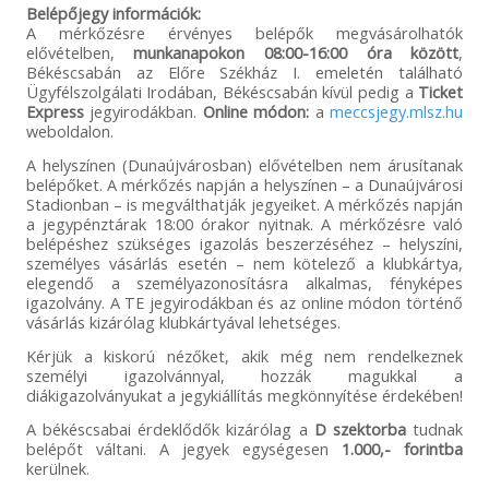
Belépőjegy információk:
A mérkőzésre érvényes belépők megvásárolhatók
elővételben,
munkanapokon 08:00-16:00 óra között
,
Békéscsabán az Előre Székház I. emeletén található
Ügyfélszolgálati Irodában, Békéscsabán kívül pedig a
Ticket
Express
jegyirodákban.
Online módon:
a
meccsjegy.mlsz.hu
weboldalon.
A helyszínen (Dunaújvárosban) elővételben nem árusítanak
belépőket. A mérkőzés napján a helyszínen – a Dunaújvárosi
Stadionban – is megválthatják jegyeiket. A mérkőzés napján
a jegypénztárak 18:00 órakor nyitnak. A mérkőzésre való
belépéshez szükséges igazolás beszerzéséhez – helyszíni,
személyes vásárlás esetén – nem kötelező a klubkártya,
elegendő a személyazonosításra alkalmas, fényképes
igazolvány. A TE jegyirodákban és az online módon történő
vásárlás kizárólag klubkártyával lehetséges.
Kérjük a kiskorú nézőket, akik még nem rendelkeznek
személyi igazolvánnyal, hozzák magukkal a
diákigazolványukat a jegykiállítás megkönnyítése érdekében!
A békéscsabai érdeklődők kizárólag a
D szektorba
tudnak
belépőt váltani. A jegyek egységesen
1.000,- f
orintba
kerülnek.