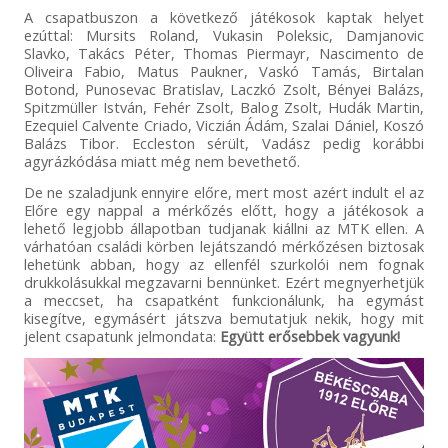
A csapatbuszon a következő játékosok kaptak helyet
ezúttal: Mursits Roland, Vukasin Poleksic, Damjanovic
Slavko, Takács Péter, Thomas Piermayr, Nascimento de
Oliveira Fabio, Matus Paukner, Vaskó Tamás, Birtalan
Botond, Punosevac Bratislav, Laczkó Zsolt, Bényei Balázs,
Spitzmüller István, Fehér Zsolt, Balog Zsolt, Hudák Martin,
Ezequiel Calvente Criado, Viczián Ádám, Szalai Dániel, Koszó
Balázs Tibor. Eccleston sérült, Vadász pedig korábbi
agyrázkódása miatt még nem bevethető.
De ne szaladjunk ennyire előre, mert most azért indult el az
Előre egy nappal a mérkőzés előtt, hogy a játékosok a
lehető legjobb állapotban tudjanak kiállni az MTK ellen. A
várhatóan családi körben lejátszandó mérkőzésen biztosak
lehetünk abban, hogy az ellenfél szurkolói nem fognak
drukkolásukkal megzavarni bennünket. Ezért megnyerhetjük
a meccset, ha csapatként funkcionálunk, ha egymást
kisegítve, egymásért játszva bemutatjuk nekik, hogy mit
jelent csapatunk jelmondata:
Együtt erősebbek vagyunk!