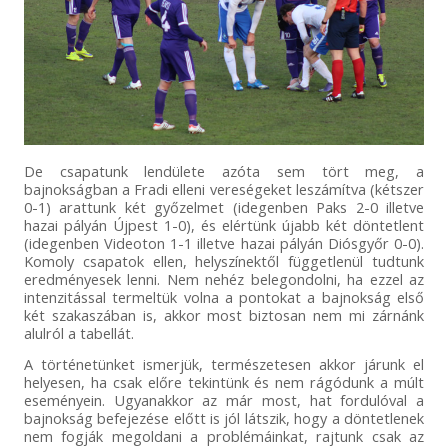
De csapatunk lendülete azóta sem tört meg, a
bajnokságban a Fradi elleni vereségeket leszámítva (kétszer
0-1) arattunk két győzelmet (idegenben Paks 2-0 illetve
hazai pályán Újpest 1-0), és elértünk újabb két döntetlent
(idegenben Videoton 1-1 illetve hazai pályán Diósgyőr 0-0).
Komoly csapatok ellen, helyszínektől függetlenül tudtunk
eredményesek lenni. Nem nehéz belegondolni, ha ezzel az
intenzitással termeltük volna a pontokat a bajnokság első
két szakaszában is, akkor most biztosan nem mi zárnánk
alulról a tabellát.
A történetünket ismerjük, természetesen akkor járunk el
helyesen, ha csak előre tekintünk és nem rágódunk a múlt
eseményein. Ugyanakkor az már most, hat fordulóval a
bajnokság befejezése előtt is jól látszik, hogy a döntetlenek
nem fogják megoldani a problémáinkat, rajtunk csak az