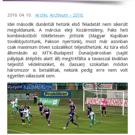
2016. 04. 10.
Archív
,
Archívum – 2016.
Idei második dunántúli hetünk első feladatát nem sikerült
megoldanunk. A március eleji Kozármisleny, Paks heti
kombinációból tökéletesen jöttünk (Magyar Kupában
továbbjutottunk, Pakson nyertünk), most már azonban
csak maximum ötven százalékot teljesíthetünk. Az túra első
állomásán az MTK-Budapest Dunaújvárosban (saját
pályájuk átépítés alatt áll) megtréfálta a tavasszal kiválóan
teljesítő védelmünket, és (lassan) szokatlan módon
háromszor is betaláltak, nekünk pedig erre nem volt
egyetlen válaszunk sem.