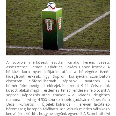
A soproni mérkőzést ezúttal Karakó Ferenc vezeti,
asszisztensei Lémon Oszkár és Takács Gábor lesznek. A
hétközi kora nyári időjárás után, a hétvégére ismét
hidegfront érkezik, így Sopron környékén szombaton
elszórtan előfordulhatnak záporok, zivatarok. A
hőmérséklet pedig az előrejelzés szerint 9-11 Celsius fok
között alakul majd – érdemes tehát rendesen felöltözni! A
soproni Káposztás utcai stadion – a Haladás ideiglenes
otthona – elvileg 4.500 szurkoló befogadására képes és a
Bécsi -külváros – Újteleki-külváros – Jereván lakótelep
háromszög közepén található. Ide várunk minden vállalkozó
kedvű érdeklődőt, hogy ne legyünk egyedül! A Szombathelyi