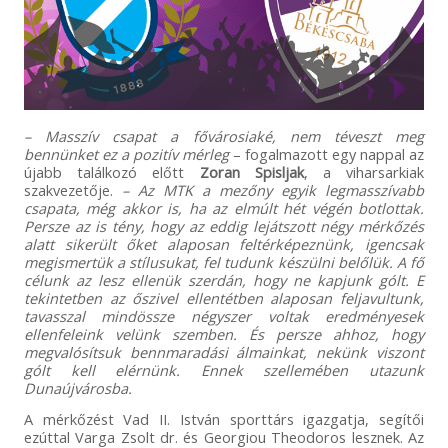
– Masszív csapat a fővárosiaké, nem téveszt meg
bennünket ez a pozitív mérleg
– fogalmazott egy nappal az
újabb találkozó előtt
Zoran Spisljak
, a viharsarkiak
szakvezetője.
– Az MTK a mezőny egyik legmasszívabb
csapata, még akkor is, ha az elmúlt hét végén botlottak.
Persze az is tény, hogy az eddig lejátszott négy mérkőzés
alatt sikerült őket alaposan feltérképeznünk, igencsak
megismertük a stílusukat, fel tudunk készülni belőlük. A fő
célunk az lesz ellenük szerdán, hogy ne kapjunk gólt. E
tekintetben az őszivel ellentétben alaposan feljavultunk,
tavasszal mindössze négyszer voltak eredményesek
ellenfeleink velünk szemben. És persze ahhoz, hogy
megvalósítsuk bennmaradási álmainkat, nekünk viszont
gólt kell elérnünk. Ennek szellemében utazunk
Dunaújvárosba.
A mérkőzést Vad II. István sporttárs igazgatja, segítői
ezúttal Varga Zsolt dr. és Georgiou Theodoros lesznek. Az