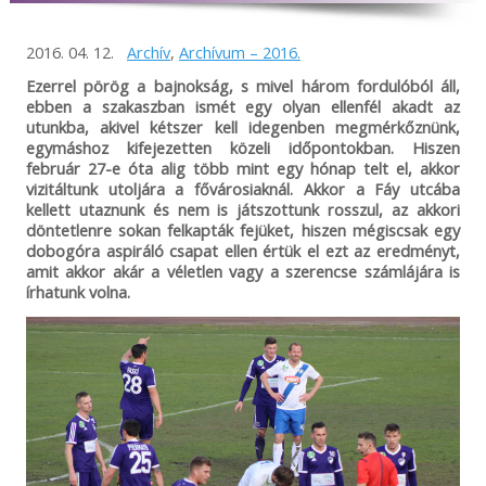
2016. 04. 12.
Archív
,
Archívum – 2016.
Ezerrel pörög a bajnokság, s mivel három fordulóból áll,
ebben a szakaszban ismét egy olyan ellenfél akadt az
utunkba, akivel kétszer kell idegenben megmérkőznünk,
egymáshoz kifejezetten közeli időpontokban. Hiszen
február 27-e óta alig több mint egy hónap telt el, akkor
vizitáltunk utoljára a fővárosiaknál. Akkor a Fáy utcába
kellett utaznunk és nem is játszottunk rosszul, az akkori
döntetlenre sokan felkapták fejüket, hiszen mégiscsak egy
dobogóra aspiráló csapat ellen értük el ezt az eredményt,
amit akkor akár a véletlen vagy a szerencse számlájára is
írhatunk volna.