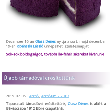
December 16-án
Olasz Dénes
nyitja a sort, majd december
19-én
Ribánszki László
ünnepelheti születésnapját.
Sok-sok boldogságot, további lila-fehér sikereket kívánunk!
Újabb támadóval erősítettünk
2019. 07. 05.
Archív
,
Archívum – 2019.
Tapasztalt támadóval erősítettünk,
Olasz Dénes
is aláírt a
Békéscsaba 1912 Előre csapatánál.