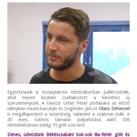
Együttesünk a tiszaújvárosi edzőtáborban pallérozódik,
ahol menet közben csatlakozott a kerethez új
szerzeményünk. A távozó Urbin Péter pótlására az előző
idényben Kazincbarcikán és Cegléden játszó
Olasz Dénessel
is megállapodott a vezetőség, valamint a szakmai stáb. A
30 éves, rutinos támadó pályafutása alatt 336
tétmérkőzésen eddig 75 gólt szerzett.
Dénes, üdvözlünk Békéscsabán! Sok-sok lila-fehér gólt és