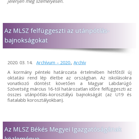
jelenjen meg személyesen.
Az MLSZ felfüggeszti az utánpótlás-
bajnokságokat
2020. 03. 14.
Archívum – 2020.
,
Archív
A kormány pénteki határozata értelmében hétfőtől új
oktatási rend lép életbe az országban. Az iskolásokra
vonatkozó döntést követően a Magyar Labdarúgó
Szövetség március 16-tól határozatlan időre felfüggeszti az
összes utánpótlás-korosztályú bajnokságát (az U19 és
fiatalabb korosztályokban).
Az MLSZ Békés Megyei Igazgatóságának
közleménye