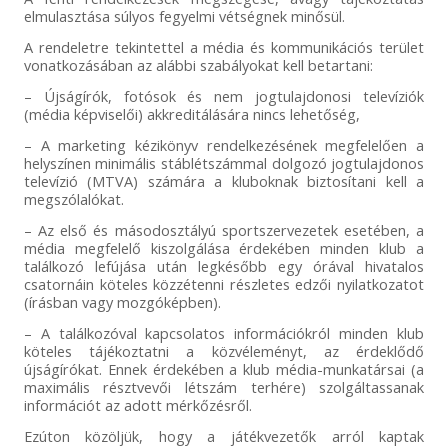
elmulasztása súlyos fegyelmi vétségnek minősül.
A rendeletre tekintettel a média és kommunikációs terület
vonatkozásában az alábbi szabályokat kell betartani:
– Újságírók, fotósok és nem jogtulajdonosi televíziók
(média képviselői) akkreditálására nincs lehetőség,
– A marketing kézikönyv rendelkezésének megfelelően a
helyszínen minimális stáblétszámmal dolgozó jogtulajdonos
televízió (MTVA) számára a kluboknak biztosítani kell a
megszólalókat.
– Az első és másodosztályú sportszervezetek esetében, a
média megfelelő kiszolgálása érdekében minden klub a
találkozó lefújása után legkésőbb egy órával hivatalos
csatornáin köteles közzétenni részletes edzői nyilatkozatot
(írásban vagy mozgóképben).
– A találkozóval kapcsolatos információkról minden klub
köteles tájékoztatni a közvéleményt, az érdeklődő
újságírókat. Ennek érdekében a klub média-munkatársai (a
maximális résztvevői létszám terhére) szolgáltassanak
információt az adott mérkőzésről.
Ezúton közöljük, hogy a játékvezetők arról kaptak