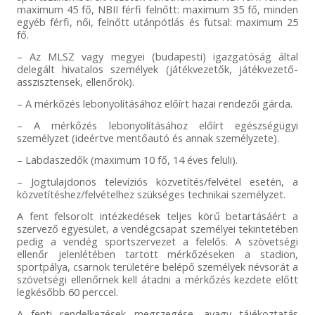
maximum 45 fő, NBII férfi felnőtt: maximum 35 fő, minden
egyéb férfi, női, felnőtt utánpótlás és futsal: maximum 25
fő.
– Az MLSZ vagy megyei (budapesti) igazgatóság által
delegált hivatalos személyek (játékvezetők, játékvezető-
asszisztensek, ellenőrök).
– A mérkőzés lebonyolításához előírt hazai rendezői gárda.
– A mérkőzés lebonyolításához előírt egészségügyi
személyzet (ideértve mentőautó és annak személyzete).
– Labdaszedők (maximum 10 fő, 14 éves felüli).
– Jogtulajdonos televíziós közvetítés/felvétel esetén, a
közvetítéshez/felvételhez szükséges technikai személyzet.
A fent felsorolt intézkedések teljes körű betartásáért a
szervező egyesület, a vendégcsapat személyei tekintetében
pedig a vendég sportszervezet a felelős. A szövetségi
ellenőr jelenlétében tartott mérkőzéseken a stadion,
sportpálya, csarnok területére belépő személyek névsorát a
szövetségi ellenőrnek kell átadni a mérkőzés kezdete előtt
legkésőbb 60 perccel.
A fenti rendelkezések megszegése, avagy tájékoztatás