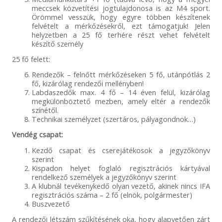
meccsek közvetítési jogtulajdonosa is az M4 sport.
Örömmel vesszük, hogy egyre többen készítenek
felvételt a mérkőzésekről, ezt támogatjuk! Jelen
helyzetben a 25 fő terhére részt vehet felvételt
készítő személy
25 fő felett:
Rendezők – felnőtt mérkőzéseken 5 fő, utánpótlás 2
fő, kizárólag rendezői mellényben!
Labdaszedők max. 4 fő – 14 éven felül, kizárólag
megkülönböztető mezben, amely eltér a rendezők
színétől.
Technikai személyzet (szertáros, pályagondnok…)
Vendég csapat:
Kezdő csapat és cserejátékosok a jegyzőkönyv
szerint
Kispadon helyet foglaló regisztrációs kártyával
rendelkező személyek a jegyzőkönyv szerint
A klubnál tevékenykedő olyan vezető, akinek nincs IFA
regisztrációs száma – 2 fő (elnök, polgármester)
Buszvezető
A rendezői létszám szűkítésének oka, hogy alapvetően zárt