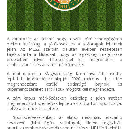
A korlátozás azt jelenti, hogy a szűk körű rendezőgárda
mellett kizárólag a játékosok és a stábtagok lehetnek
jelen. Az MLSZ szerdán délután levélben részletesen
tájékoztatta a klubokat, hogy az egészség megőrzése
érdekében milyen feltételekkel kell megrendezni a
professzionális és amatőr mérkőzéseket.
A mai napon a Magyarország Kormánya által életbe
léptetett intézkedések alapján 2020. március 11-e után
megrendezésre kerülő labdarúgó bajnoki és
kupamérkőzéseket zárt kapuk mögött kell megrendezni.
A zárt kapus mérkőzéseken kizárólag a jelen iratban
meghatározott személyek léphetnek a stadion, sportpálya,
illetve a csarnok területére:
– Sportszervezetenként az alábbi maximális létszámú
résztvevő (labdarúgók, stábtagok, illetve regisztrált
sportszakemberek/vezetők vehetnek részt: NBI férfi felnőtt: