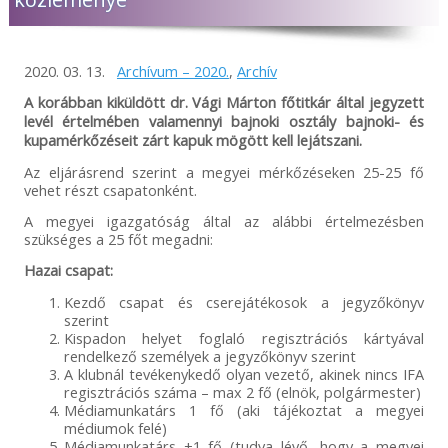
2020. 03. 13.
Archívum – 2020.
,
Archív
A korábban kiküldött dr. Vági Márton főtitkár által jegyzett
levél értelmében valamennyi bajnoki osztály bajnoki- és
kupamérkőzéseit zárt kapuk mögött kell lejátszani.
Az eljárásrend szerint a megyei mérkőzéseken 25-25 fő
vehet részt csapatonként.
A megyei igazgatóság által az alábbi értelmezésben
szükséges a 25 főt megadni:
Hazai csapat:
Kezdő csapat és cserejátékosok a jegyzőkönyv
szerint
Kispadon helyet foglaló regisztrációs kártyával
rendelkező személyek a jegyzőkönyv szerint
A klubnál tevékenykedő olyan vezető, akinek nincs IFA
regisztrációs száma – max 2 fő (elnök, polgármester)
Médiamunkatárs 1 fő (aki tájékoztat a megyei
médiumok felé)
Médiamunkatárs +1 fő (tudva lévő, hogy a megyei