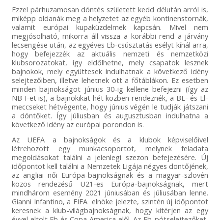
Ezzel párhuzamosan döntés született kedd délután arról is,
miképp oldanák meg a helyzetet az egyéb kontinenstornák,
valamit európai kupaküzdelmek kapcsán. Mivel nem
megjósolható, mikorra áll vissza a korábbi rend a járvány
lecsengése után, az egyéves Eb-csúsztatás esélyt kínál arra,
hogy befejezzék az aktuális nemzeti és nemzetközi
klubsorozatokat, így eldőlhetne, mely csapatok lesznek
bajnokok, mely együttesek indulhatnak a következő idény
selejtezőiben, illetve lehetnek ott a főtáblákon. Ez esetben
minden bajnokságot június 30-ig kellene befejezni (így az
NB I-et is), a bajnokikat hét közben rendeznék, a BL- és El-
meccseket hétvégente, hogy június végén le tudják játszani
a döntőket. Így júliusban és augusztusban indulhatna a
következő idény az európai porondon is.
Az UEFA a bajnokságok és a klubok képviselőivel
létrehozott egy munkacsoportot, melynek feladata
megoldásokat találni a jelenlegi szezon befejezésére. Új
időpontot kell találni a Nemzetek Ligája négyes döntőjének,
az angliai női Európa-bajnokságnak és a magyar-szlovén
közös rendezésű U21-es Európa-bajnokságnak, mert
mindhárom esemény 2021 júniusában és júliusában lenne.
Gianni Infantino, a FIFA elnöke jelezte, szintén új időpontot
keresnek a klub-világbajnokságnak, hogy kitérjen az egy
évvel eltolt Eb és Copa America elől. Az Eb-pótselejtezőket,