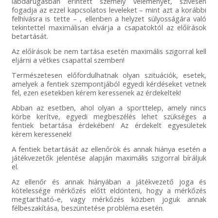
labdarúgásban érintett személy véleményét, szívesen
fogadja az ezzel kapcsolatos leveleket – mint azt a korábbi
felhívásra is tette – , ellenben a helyzet súlyosságára való
tekintettel maximálisan elvárja a csapatoktól az előírások
betartását.
Az előírások be nem tartása esetén maximális szigorral kell
eljárni a vétkes csapattal szemben!
Természetesen előfordulhatnak olyan szituációk, esetek,
amelyek a fentiek szempontjából egyedi kérdéseket vetnek
fel, ezen esetekben kérem keressenek az érdekeltek!
Abban az esetben, ahol olyan a sporttelep, amely nincs
körbe kerítve, egyedi megbeszélés lehet szükséges a
fentiek betartása érdekében! Az érdekelt egyesületek
kérem keressenek!
A fentiek betartását az ellenőrök és annak hiánya esetén a
játékvezetők jelentése alapján maximális szigorral bíráljuk
el.
Az ellenőr és annak hiányában a játékvezető joga és
kötelessége mérkőzés előtt eldönteni, hogy a mérkőzés
megtartható-e, vagy mérkőzés közben joguk annak
félbeszakítása, beszüntetése probléma esetén.