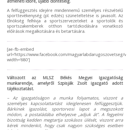
átmeneti időre, újabb döntéséig.
A felfüggesztés idejére mindennemű személyes részvételű
sporttevékenység (pl. edzés) szüneteltetése is javasolt. Az
Elnökség felhívja a sportszervezeteket a sportolók és
sportszakemberek otthon tartózkodására vonatkozó
előírások megalkotására és betartására.
[ae-fb-embed
url=’https://www.facebook.com/magyarlabdarugoszovetseg/vi
width=’680′]
Változott az MLSZ Békés Megyei Igazgatóság
munkarendje, amelyről Szpisják Zsolt igazgató adott
tájékoztatást.
– Az igazgatóságon a munka folyamatos, viszont a
személyes kapcsolattartást ideiglenesen felfüggesztjük.
Bárkinek igazolást, sportorvosi lapot a megszokott
módon, a postaládába elhelyezve „adjuk át”. A fegyelmi
bizottság kedden megtartja szokásos ülését, viszont arra
kérek mindenkit, hogy csak nagyon szükséges esetben