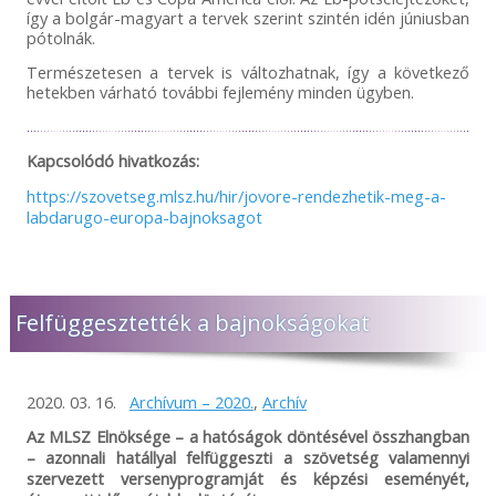
így a bolgár-magyart a tervek szerint szintén idén júniusban
pótolnák.
Természetesen a tervek is változhatnak, így a következő
hetekben várható további fejlemény minden ügyben.
Kapcsolódó hivatkozás:
https://szovetseg.mlsz.hu/hir/jovore-rendezhetik-meg-a-
labdarugo-europa-bajnoksagot
Felfüggesztették a bajnokságokat
2020. 03. 16.
Archívum – 2020.
,
Archív
Az MLSZ Elnöksége – a hatóságok döntésével összhangban
– azonnali hatállyal felfüggeszti a szövetség valamennyi
szervezett versenyprogramját és képzési eseményét,