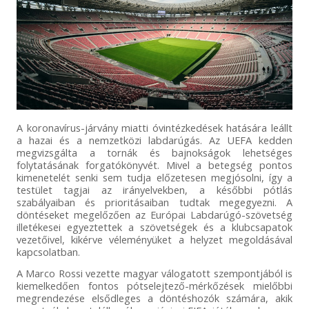
A koronavírus-járvány miatti óvintézkedések hatására leállt
a hazai és a nemzetközi labdarúgás. Az UEFA kedden
megvizsgálta a tornák és bajnokságok lehetséges
folytatásának forgatókönyvét. Mivel a betegség pontos
kimenetelét senki sem tudja előzetesen megjósolni, így a
testület tagjai az irányelvekben, a későbbi pótlás
szabályaiban és prioritásaiban tudtak megegyezni. A
döntéseket megelőzően az Európai Labdarúgó-szövetség
illetékesei egyeztettek a szövetségek és a klubcsapatok
vezetőivel, kikérve véleményüket a helyzet megoldásával
kapcsolatban.
A Marco Rossi vezette magyar válogatott szempontjából is
kiemelkedően fontos pótselejtező-mérkőzések mielőbbi
megrendezése elsődleges a döntéshozók számára, akik