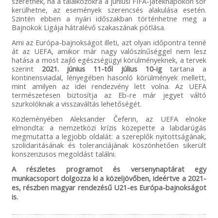
szeretnék, ha a találkozókra a júniusi FIFA-játéknapokon sor
kerülhetne, az események szerencsés alakulása esetén.
Szintén ebben a nyári időszakban történhetne meg a
Bajnokok Ligája hátralévő szakaszának pótlása.
Ami az Európa-bajnokságot illeti, azt olyan időpontra tenné
át az UEFA, amikor már nagy valószínűséggel nem lesz
hatása a most zajló egészségügyi körülményeknek, a tervek
szerint
2021. június 11-től július 10-ig
tartana a
kontinensviadal, lényegében hasonló körülmények mellett,
mint amilyen az idei rendezvény lett volna. Az UEFA
természetesen biztosítja az Eb-re már jegyet váltó
szurkolóknak a visszaváltás lehetőségét.
Közleményében Aleksander Čeferin, az UEFA elnöke
elmondta: a nemzetközi krízis közepette a labdarúgás
megmutatta a legjobb oldalát: a szereplők nyitottságának,
szolidaritásának és toleranciájának köszönhetően sikerült
konszenzusos megoldást találni.
A részletes programot és versenynaptárat egy
munkacsoport dolgozza ki a közeljövőben, ideértve a 2021-
es, részben magyar rendezésű U21-es Európa-bajnokságot
is.