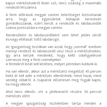
kapus mérkőzésekről lévén szó, nincs szükség a maximális
rendezői létszámra.
A fenti előírások megyei szinten lehetőséget biztosítanak
arra, hogy az egyesületek kiskapuk keresésén
gondolkozzanak, ezért került a rendezők és labdaszedők
száma pontosításra megyei szinten.
Rendezőként és labdaszedőként sem lehet jelölni sérült
és/vagy eltiltását töltő labdarúgó.
Az Igazgatóság tisztában van azzal, hogy „normál” esetben
mennyi rendező és labdaszedő vesz részt a mérkőzéseken,
így arra kérünk mindenkit, hogy kellő odafigyeléssel
szervezze meg a fenti személyeket.
A fentiekről listát kell kitölteni, melyet pénteken küldünk ki.
Ha van ellenőr, akkor azt a mérkőzést megelőző 45 percen
belül át kell adni a mérkőzés ellenőrének, mind hazai, mind
vendég oldalról. A csapatok előzetesen meg fogják kapni,
ha megy ellenőr.
Ahol nincs ellenőr, ott a játékvezető részére 30 perccel
mérkőzés előtt.
A megyei igazgatóság tiszteletben tartja minden a