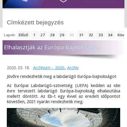
Címkézett bejegyzés
Lapok:
Előző
1
27
28
29
30
31
32
33
34
Köve
Elhalasztják az Európa-bajnokságot
2020. 03. 18.
Archívum – 2020.
,
Archív
Jövőre rendezhetik meg a labdarúgó Európa-bajnokságot
Az Európai Labdarúgó-szövetség (UEFA) kedden az idei
évre tervezett labdarúgó Európa-bajnokság elhalasztása
mellett döntött. Az Eb-t egy évvel az eredeti időpontot
követően, 2021 nyarán rendezhetik meg.