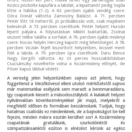
Kozics pöckölte kapufára a labdát, a kipattanót pedig Vajda
lőtte a hálóba (1-2). A 63. percben újabb vendég csere:
Dóra Donát váltotta Zamostny Balázst. A 71. percben
Pintér lőtt 18 méterről, jó próbálkozás volt, csak majdnem
belesérült. A 73. percben cseréltünk: Pintér helyett Hursán
lépett pályára. A folytatásban Miklót buktatták, Zsolnai
viszont telibe találta a sorfalat. A 76. percben újabb mislenyi
csere: Kocsis helyén Herczeg kapott még lehetőséget. A 78.
percben Viczián fejelt kiszorított helyzetben, kicsivel ment
fölé a labda. A 79. percben újra cseréltünk: Daru Bence
Nagy Gergőt váltotta. Az öt perces hosszabbításban
Csucsánszky növelhette volna a Kozármisleny előnyét, de
Póser kapus lábbal védett.
A vereség jelen helyzetünkben sajnos azt jelenti, hogy
függetlenül a Mezőkövesd elleni utolsó mérkőzéstől sajnos
már matematikai esélyünk sem maradt a bennmaradásra,
így csapatunk kiesett a másodosztályból. A kialakult helyzet
nyilvánvalóan következményekkel jár majd, melyekről a
megfelelő időben és formában beszámolunk. Tudjuk, hogy
hatalmas csalódás ez mindenkinek, de a bajnokságot be kell
fejezni, minden másra ezután kerülhet sor! A Kozármisleny
csapatának gratulálunk, szurkolóinktól és
szimpatizánsainktól ezúton is elnézést kérünk az egész