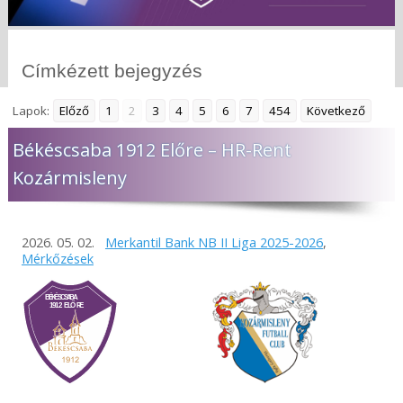
Címkézett bejegyzés
Lapok:
Előző
1
2
3
4
5
6
7
454
Következő
Békéscsaba 1912 Előre – HR-Rent
Kozármisleny
2026. 05. 02.
Merkantil Bank NB II Liga 2025-2026
,
Mérkőzések