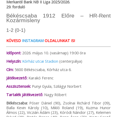
Merkantil Bank NB II Liga 2025/2026.
29. forduló
Békéscsaba 1912 Előre – HR-Rent
Kozármisleny
1-2 (0-1)
KÖVESD
INSTAGRAM
OLDALUNKAT IS!
Időpont:
2026. május 10. (vasárnap) 19:00 óra
Helyszín:
Kórház utcai Stadion
(centerpálya)
Cím:
5600 Békéscsaba, Kórház utca 6.
Játékvezető:
Karakó Ferenc
Asszisztensek:
Punyi Gyula, Szilágyi Norbert
Tartalék játékvezető:
Nagy Róbert
Békéscsaba:
Póser Dániel (90), Zsolnai Richárd Tibor (09),
Balla Kevin Károly (10), Mikló Roland (19), Kuzma Hunor
Álmos (22), Viczián Ádám (23), Kóródi Nándor (27), Kelemen