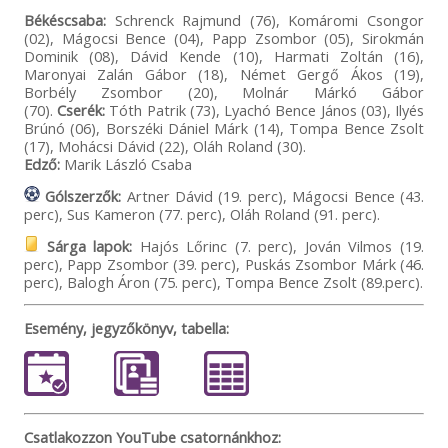
Békéscsaba:
Schrenck Rajmund (76), Komáromi Csongor
(02), Mágocsi Bence (04), Papp Zsombor (05), Sirokmán
Dominik (08), Dávid Kende (10), Harmati Zoltán (16),
Maronyai Zalán Gábor (18), Német Gergő Ákos (19),
Borbély Zsombor (20), Molnár Márkó Gábor
(70).
Cserék:
Tóth Patrik (73), Lyachó Bence János (03), Ilyés
Brúnó (06), Borszéki Dániel Márk (14), Tompa Bence Zsolt
(17), Mohácsi Dávid (22), Oláh Roland (30).
Edző:
Marik László Csaba
Gólszerzők:
Artner Dávid (19. perc), Mágocsi Bence (43.
perc), Sus Kameron (77. perc), Oláh Roland (91. perc).
Sárga lapok:
Hajós Lőrinc (7. perc), Jován Vilmos (19.
perc), Papp Zsombor (39. perc), Puskás Zsombor Márk (46.
perc), Balogh Áron (75. perc), Tompa Bence Zsolt (89.perc).
Esemény, jegyzőkönyv, tabella:
Csatlakozzon YouTube csatornánkhoz: