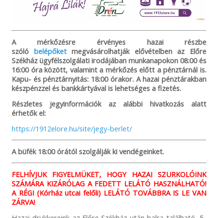
A mérkőzésre érvényes hazai részbe
szóló
belépőket
megvásárolhatják elővételben az Előre
Székház ügyfélszolgálati irodájában munkanapokon 08:00 és
16:00 óra között, valamint a mérkőzés előtt a pénztárnál is.
Kapu- és pénztárnyitás: 18:00 órakor. A hazai pénztárakban
készpénzzel és bankkártyával is lehetséges a fizetés.
Részletes jegyinformációk az alábbi hivatkozás alatt
érhetők el:
https://1912elore.hu/site/jegy-berlet/
A büfék 18:00 órától szolgálják ki vendégeinket.
FELHÍVJUK FIGYELMÜKET, HOGY HAZAI SZURKOLÓINK
SZÁMÁRA KIZÁRÓLAG A FEDETT LELÁTÓ HASZNÁLHATÓ!
A RÉGI (Kórház utcai felőli) LELÁTÓ TOVÁBBRA IS LE VAN
ZÁRVA!
Hazai drukkereink az Előre Székház után balra található, 5-