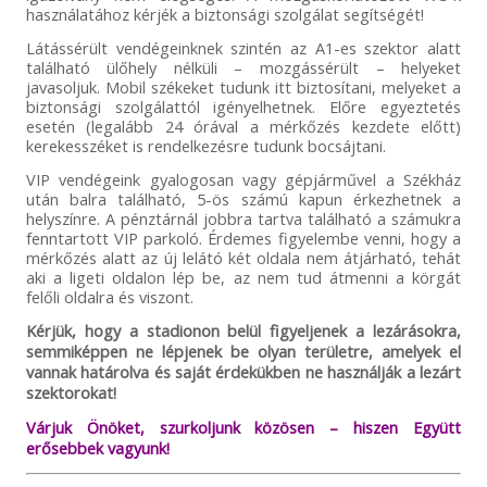
használatához kérjék a biztonsági szolgálat segítségét!
Látássérült vendégeinknek szintén az A1-es szektor alatt
található ülőhely nélküli – mozgássérült – helyeket
javasoljuk. Mobil székeket tudunk itt biztosítani, melyeket a
biztonsági szolgálattól igényelhetnek. Előre egyeztetés
esetén (legalább 24 órával a mérkőzés kezdete előtt)
kerekesszéket is rendelkezésre tudunk bocsájtani.
VIP vendégeink gyalogosan vagy gépjárművel a Székház
után balra található, 5-ös számú kapun érkezhetnek a
helyszínre. A pénztárnál jobbra tartva található a számukra
fenntartott VIP parkoló. Érdemes figyelembe venni, hogy a
mérkőzés alatt az új lelátó két oldala nem átjárható, tehát
aki a ligeti oldalon lép be, az nem tud átmenni a körgát
felőli oldalra és viszont.
Kérjük, hogy a stadionon belül figyeljenek a lezárásokra,
semmiképpen ne lépjenek be olyan területre, amelyek el
vannak határolva és saját érdekükben ne használják a lezárt
szektorokat!
Várjuk Önöket, szurkoljunk közösen – hiszen Együtt
erősebbek vagyunk!