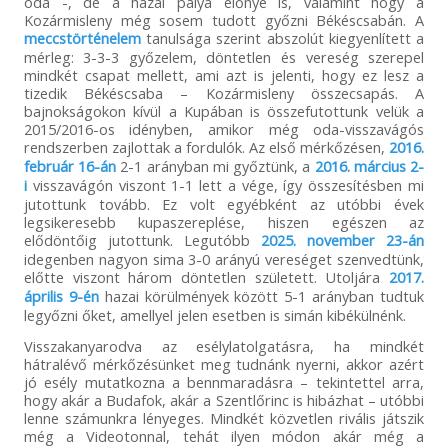
oda -, de a hazai pálya előnye is, valamint hogy a
Kozármisleny még sosem tudott győzni Békéscsabán. A
meccstörténelem
tanulsága szerint abszolút kiegyenlített a
mérleg: 3-3-3 győzelem, döntetlen és vereség szerepel
mindkét csapat mellett, ami azt is jelenti, hogy ez lesz a
tizedik Békéscsaba – Kozármisleny összecsapás. A
bajnokságokon kívül a Kupában is összefutottunk velük a
2015/2016-os idényben, amikor még oda-visszavágós
rendszerben zajlottak a fordulók. Az első mérkőzésen,
2016.
február 16-án
2-1 arányban mi győztünk, a
2016. március 2-
i
visszavágón viszont 1-1 lett a vége, így összesítésben mi
jutottunk tovább. Ez volt egyébként az utóbbi évek
legsikeresebb kupaszereplése, hiszen egészen az
elődöntőig jutottunk. Legutóbb
2025. november 23-án
idegenben nagyon sima 3-0 arányú vereséget szenvedtünk,
előtte viszont három döntetlen született. Utoljára
2017.
április 9-én
hazai körülmények között 5-1 arányban tudtuk
legyőzni őket, amellyel jelen esetben is simán kibékülnénk.
Visszakanyarodva az esélylatolgatásra, ha mindkét
hátralévő mérkőzésünket meg tudnánk nyerni, akkor azért
jó esély mutatkozna a bennmaradásra – tekintettel arra,
hogy akár a Budafok, akár a Szentlőrinc is hibázhat – utóbbi
lenne számunkra lényeges. Mindkét közvetlen rivális játszik
még a Videotonnal, tehát ilyen módon akár még a