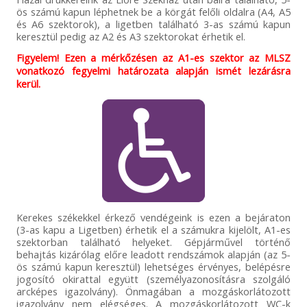
ös számú kapun léphetnek be a körgát felőli oldalra (A4, A5
és A6 szektorok), a ligetben található 3-as számú kapun
keresztül pedig az A2 és A3 szektorokat érhetik el.
Figyelem! Ezen a mérkőzésen az A1-es szektor az MLSZ
vonatkozó fegyelmi határozata alapján ismét lezárásra
kerül.
Kerekes székekkel érkező vendégeink is ezen a bejáraton
(3-as kapu a Ligetben) érhetik el a számukra kijelölt, A1-es
szektorban található helyeket. Gépjárművel történő
behajtás kizárólag előre leadott rendszámok alapján (az 5-
ös számú kapun keresztül) lehetséges érvényes, belépésre
jogosító okirattal együtt (személyazonosításra szolgáló
arcképes igazolvány). Önmagában a mozgáskorlátozott
igazolvány nem elégséges. A mozgáskorlátozott WC-k