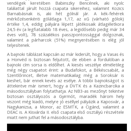
vendégek keretében Babinszky Bencének, aki nyolc
találattal járult hozzá csapata sikereihez, valamint Kozics
Barnabásnak is, aki hét gólnál jár. A kék-fehérek
mérkőzésenkénti gólátlaga 1,17, az xG (várható gólok)
értéke 1,4, eddig pályára lépett játékosaik átlagéletkora
24,5 év (a legfiatalabb 18 éves, a legidősebb pedig már 34
éves volt), 78 százalékos passzpontossággal dolgoznak,
valamint a párharcok (51%) megnyerésében is elég jól
teljesítenek.
A bajnoki táblázat kapcsán az már kiderült, hogy a Vasas és
a Honvéd is biztosan feljutott, de ebben a fordulóban a
bajnoki cím sorsa is eldőlhet. A kiesés veszélye elméletileg
még négy csapatot érint: a Budafokot, a Békéscsabát, a
Szentlőrincet, illetve matematikailag még a Soroksár is
kieshet, bár ennek kevés az esélye. A többi bajnokságot is
áttekintve már ismert, hogy a DVTK és a Kazincbarcika a
másodosztályban folytathatja. Az NB3-as mezőnyt tekintve
biztosan osztályozós a Gyirmót, maradék három hely
viszont még kiadó, melyre jó eséllyel pályázik a Kaposvár, a
Nagykanizsa, a Monor, az ESMTK, a Cigánd, valamint a
DEAC is. A Kisvárda II. első csapata első osztályú részvétele
miatt nem juthat fel a másodosztályba.