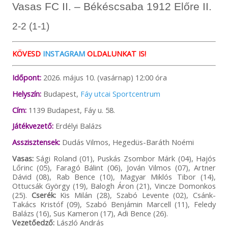
Vasas FC II. – Békéscsaba 1912 Előre II.
2-2 (1-1)
KÖVESD
INSTAGRAM
OLDALUNKAT IS!
Időpont:
2026. május 10. (vasárnap) 12:00 óra
Helyszín:
Budapest,
Fáy utcai Sportcentrum
Cím:
1139 Budapest, Fáy u. 58.
Játékvezető:
Erdélyi Balázs
Asszisztensek:
Dudás Vilmos, Hegedüs-Baráth Noémi
Vasas:
Sági Roland (01), Puskás Zsombor Márk (04), Hajós
Lőrinc (05), Faragó Bálint (06), Jován Vilmos (07), Artner
Dávid (08), Rab Bence (10), Magyar Miklós Tibor (14),
Ottucsák György (19), Balogh Áron (21), Vincze Domonkos
(25).
Cserék:
Kis Milán (28), Szabó Levente (02), Csánk-
Takács Kristóf (09), Szabó Benjámin Marcell (11), Feledy
Balázs (16), Sus Kameron (17), Adi Bence (26).
Vezetőedző:
László András