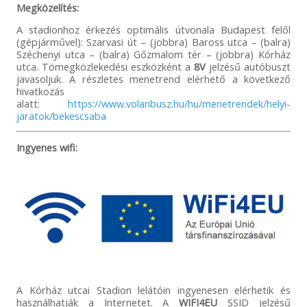
Megközelítés:
A stadionhoz érkezés optimális útvonala Budapest felől
(gépjárművel): Szarvasi út – (jobbra) Baross utca – (balra)
Széchenyi utca – (balra) Gőzmalom tér – (jobbra) Kórház
utca. Tömegközlekedési eszközként a
8V
jelzésű autóbuszt
javasoljuk. A részletes menetrend elérhető a következő
hivatkozás
alatt:
https://www.volanbusz.hu/hu/menetrendek/helyi-
jaratok/bekescsaba
Ingyenes wifi:
A Kórház utcai Stadion lelátóin ingyenesen elérhetik és
használhatják a Internetet. A
WIFI4EU
SSID jelzésű