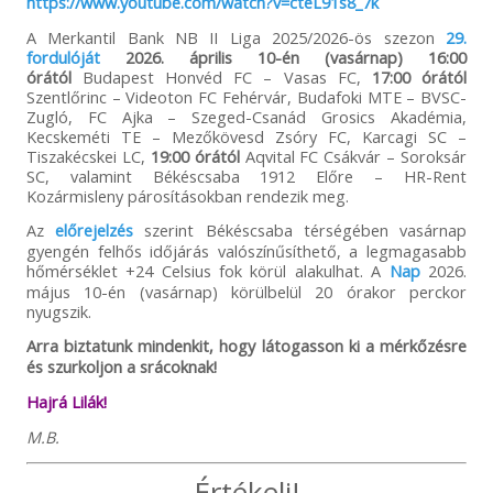
https://www.youtube.com/watch?v=cteL91s8_7k
A Merkantil Bank NB II Liga 2025/2026-ös szezon
29.
fordulóját
2026. április 10-én (vasárnap) 16:00
órától
Budapest Honvéd FC – Vasas FC,
17:00 órától
Szentlőrinc – Videoton FC Fehérvár, Budafoki MTE – BVSC-
Zugló, FC Ajka – Szeged-Csanád Grosics Akadémia,
Kecskeméti TE – Mezőkövesd Zsóry FC, Karcagi SC –
Tiszakécskei LC,
19:00 órától
Aqvital FC Csákvár – Soroksár
SC, valamint Békéscsaba 1912 Előre – HR-Rent
Kozármisleny párosításokban rendezik meg.
Az
előrejelzés
szerint Békéscsaba térségében vasárnap
gyengén felhős időjárás valószínűsíthető, a legmagasabb
hőmérséklet +24 Celsius fok körül alakulhat. A
Nap
2026.
május 10-én (vasárnap) körülbelül 20 órakor perckor
nyugszik.
Arra biztatunk mindenkit, hogy látogasson ki a mérkőzésre
és szurkoljon a srácoknak!
Hajrá Lilák!
M.B.
Értékelj!