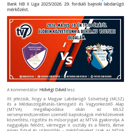
Bank NB II Liga 2025/2026. 29. forduló bajnoki labdarúgó
mérkőzést.
A kommentátor
Hidvégi Dávid
lesz.
Itt jelezzük, hogy a Magyar Labdarúgó Szövetség (MLSZ)
és a Médiaszolgáltatás-támogató és Vagyonkezelő Alap
(MTVA) megállapodása okán az MLSZ
versenyrendszereiben üzemelő bajnokságok mérkőzéseinek
közvetítési, rögzítési és műsorjogait az MTVA gyakorolja. A
nagypályás felnőtt, vármegye II. osztály és a feletti, illetve
egyes futsal és utánpótlás – mérkőzéseket csak az MTVA