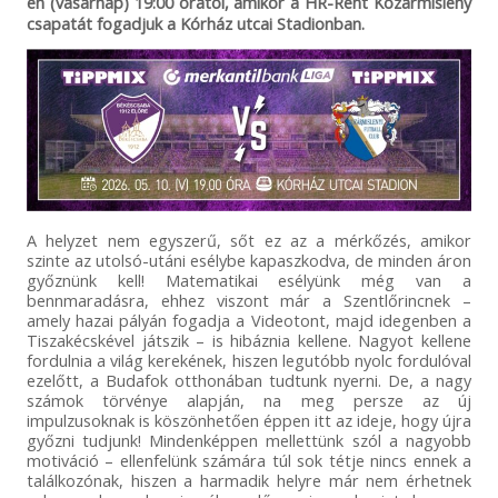
én (vasárnap) 19:00 órától, amikor a HR-Rent Kozármisleny
csapatát fogadjuk a Kórház utcai Stadionban.
A helyzet nem egyszerű, sőt ez az a mérkőzés, amikor
szinte az utolsó-utáni esélybe kapaszkodva, de minden áron
győznünk kell! Matematikai esélyünk még van a
bennmaradásra, ehhez viszont már a Szentlőrincnek –
amely hazai pályán fogadja a Videotont, majd idegenben a
Tiszakécskével játszik – is hibáznia kellene. Nagyot kellene
fordulnia a világ kerekének, hiszen legutóbb nyolc fordulóval
ezelőtt, a Budafok otthonában tudtunk nyerni. De, a nagy
számok törvénye alapján, na meg persze az új
impulzusoknak is köszönhetően éppen itt az ideje, hogy újra
győzni tudjunk! Mindenképpen mellettünk szól a nagyobb
motiváció – ellenfelünk számára túl sok tétje nincs ennek a
találkozónak, hiszen a harmadik helyre már nem érhetnek