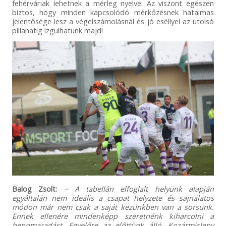
fehérváriak lehetnek a mérleg nyelve. Az viszont egészen
biztos, hogy minden kapcsolódó mérkőzésnek hatalmas
jelentősége lesz a végelszámolásnál és jó eséllyel az utolsó
pillanatig izgulhatunk majd!
Balog Zsolt:
− A tabellán elfoglalt helyünk alapján
egyáltalán nem ideális a csapat helyzete és sajnálatos
módon már nem csak a saját kezünkben van a sorsunk.
Ennek ellenére mindenképp szeretnénk kiharcolni a
bennmaradást. Egyelőre az előttünk álló, Kozármisleny