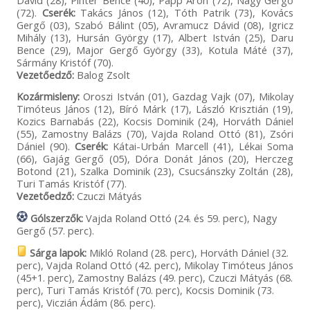
Dávid (28), Pintér Bence (40), Papp Áron (72), Nagy Gergő
(72).
Cserék:
Takács János (12), Tóth Patrik (73), Kovács
Gergő (03), Szabó Bálint (05), Avramucz Dávid (08), Igricz
Mihály (13), Hursán György (17), Albert István (25), Daru
Bence (29), Major Gergő György (33), Kotula Máté (37),
Sármány Kristóf (70).
Vezetőedző:
Balog Zsolt
Kozármisleny:
Oroszi István (01), Gazdag Vajk (07), Mikolay
Timóteus János (12), Bíró Márk (17), László Krisztián (19),
Kozics Barnabás (22), Kocsis Dominik (24), Horváth Dániel
(55), Zamostny Balázs (70), Vajda Roland Ottó (81), Zsóri
Dániel (90).
Cserék:
Kátai-Urbán Marcell (41), Lékai Soma
(66), Gajág Gergő (05), Dóra Donát János (20), Herczeg
Botond (21), Szalka Dominik (23), Csucsánszky Zoltán (28),
Turi Tamás Kristóf (77).
Vezetőedző:
Czuczi Mátyás
Gólszerzők:
Vajda Roland Ottó (24. és 59. perc), Nagy
Gergő (57. perc).
Sárga lapok:
Mikló Roland (28. perc), Horváth Dániel (32.
perc), Vajda Roland Ottó (42. perc), Mikolay Timóteus János
(45+1. perc), Zamostny Balázs (49. perc), Czuczi Mátyás (68.
perc), Turi Tamás Kristóf (70. perc), Kocsis Dominik (73.
perc), Viczián Ádám (86. perc).