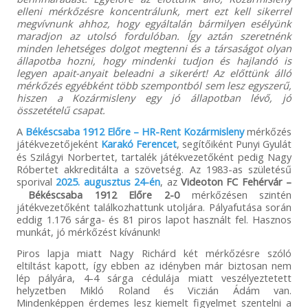
elleni mérkőzésre koncentrálunk, mert ezt kell sikerrel
megvívnunk ahhoz, hogy egyáltalán bármilyen esélyünk
maradjon az utolsó fordulóban. Így aztán szeretnénk
minden lehetséges dolgot megtenni és a társaságot olyan
állapotba hozni, hogy mindenki tudjon és hajlandó is
legyen apait-anyait beleadni a sikerért! Az előttünk álló
mérkőzés egyébként több szempontból sem lesz egyszerű,
hiszen a Kozármisleny egy jó állapotban lévő, jó
összetételű csapat.
A
Békéscsaba 1912 Előre – HR-Rent Kozármisleny
mérkőzés
játékvezetőjeként
Karakó Ferencet
, segítőiként Punyi Gyulát
és Szilágyi Norbertet, tartalék játékvezetőként pedig Nagy
Róbertet akkreditálta a szövetség. Az 1983-as születésű
sporival
2025. augusztus 24-én
, az
Videoton FC Fehérvár –
Békéscsaba 1912 Előre 2-0
mérkőzésen szintén
játékvezetőként találkozhattunk utoljára. Pályafutása során
eddig 1.176 sárga- és 81 piros lapot használt fel. Hasznos
munkát, jó mérkőzést kívánunk!
Piros lapja miatt Nagy Richárd két mérkőzésre szóló
eltiltást kapott, így ebben az idényben már biztosan nem
lép pályára, 4-4 sárga cédulája miatt veszélyeztetett
helyzetben Mikló Roland és Viczián Ádám van.
Mindenképpen érdemes lesz kiemelt figyelmet szentelni a