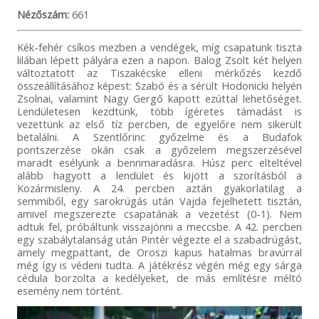
Nézőszám:
661
Kék-fehér csíkos mezben a vendégek, míg csapatunk tiszta
lilában lépett pályára ezen a napon. Balog Zsolt két helyen
változtatott az Tiszakécske elleni mérkőzés kezdő
összeállításához képest: Szabó és a sérült Hodonicki helyén
Zsolnai, valamint Nagy Gergő kapott ezúttal lehetőséget.
Lendületesen kezdtünk, több ígéretes támadást is
vezettünk az első tíz percben, de egyelőre nem sikerült
betalálni. A Szentlőrinc győzelme és a Budafok
pontszerzése okán csak a győzelem megszerzésével
maradt esélyünk a bennmaradásra. Húsz perc elteltével
alább hagyott a lendület és kijött a szorításból a
Kozármisleny. A 24. percben aztán gyakorlatilag a
semmiből, egy sarokrúgás után Vajda fejelhetett tisztán,
amivel megszerezte csapatának a vezetést (0-1). Nem
adtuk fel, próbáltunk visszajönni a meccsbe. A 42. percben
egy szabálytalanság után Pintér végezte el a szabadrúgást,
amely megpattant, de Oroszi kapus hatalmas bravúrral
még így is védeni tudta. A játékrész végén még egy sárga
cédula borzolta a kedélyeket, de más említésre méltó
esemény nem történt.