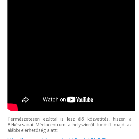
Természetesen ezúttal is lesz élő közvetítés, hiszen a
Békéscsabai Médiacentrum a helyszínről tudósít majd az
alábbi elérhetőség alatt: