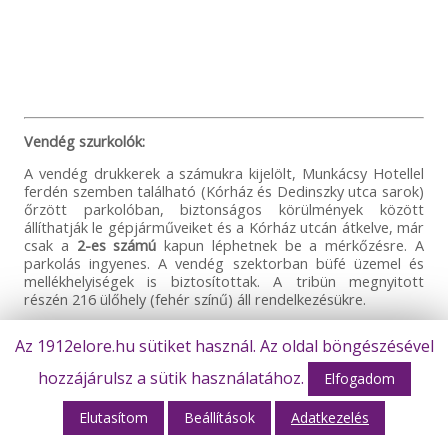
Vendég szurkolók:
A vendég drukkerek a számukra kijelölt, Munkácsy Hotellel
ferdén szemben található (Kórház és Dedinszky utca sarok)
őrzött parkolóban, biztonságos körülmények között
állíthatják le gépjárműveiket és a Kórház utcán átkelve, már
csak a
2-es számú
kapun léphetnek be a mérkőzésre. A
parkolás ingyenes. A vendég szektorban büfé üzemel és
mellékhelyiségek is biztosítottak. A tribün megnyitott
részén 216 ülőhely (fehér színű) áll rendelkezésükre.
Az 1912elore.hu sütiket használ. Az oldal böngészésével
Sajtó akkreditáció:
https://1912elore.hu/site/kapcsolat/sajto/
hozzájárulsz a sütik használatához.
Elfogadom
Pályarendszabályok:
https://1912elore.hu/site/palyarendszabalyok/
Elutasítom
Beállítások
Adatkezelés
Transzparensek használata: