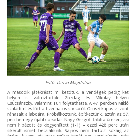
Fotó: Dinya Magdolna
A második játékrészt mi kezdtük, a vendégek pedig két
helyen is változtattak: Gazdag és Mikolay helyén
Csucsánszky, valamint Turi folytathatta. A 47. percben Mikló
szaladt el és lőtt a tizenhatos sarkáról, Oroszi kapus viszont
ráhasalt a labdára. Próbálkoztunk, építkeztünk, aztán az 57.
percben egy újabb beadás Nagy Gergőt találta üresen, aki
nem hibázott és kiegyenlített (1-1) – ezzel 428 perc után
sikerült ismét betalálnunk. Sajnos nem tartott sokáig az
öröm, hiszen két perc múlva ismét egy sarokrúgás után