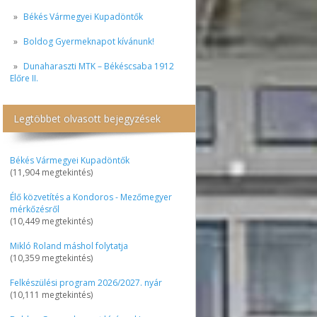
Békés Vármegyei Kupadöntők
Boldog Gyermeknapot kívánunk!
Dunaharaszti MTK – Békéscsaba 1912
Előre II.
Legtöbbet olvasott bejegyzések
Békés Vármegyei Kupadöntők
(11,904 megtekintés)
Élő közvetítés a Kondoros - Mezőmegyer
mérkőzésről
(10,449 megtekintés)
Mikló Roland máshol folytatja
(10,359 megtekintés)
Felkészülési program 2026/2027. nyár
(10,111 megtekintés)