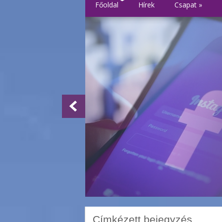
Főoldal
Hírek
Csapat
»
Címkézett bejegyzés