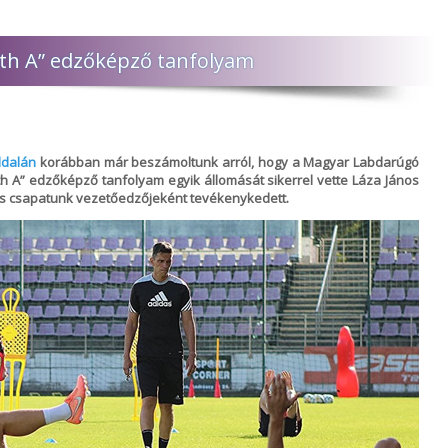
outh A” edzőképző tanfolyam
dalán
korábban már beszámoltunk arról, hogy a Magyar Labdarúgó
uth A” edzőképző tanfolyam egyik állomását sikerrel vette Láza János
es csapatunk vezetőedzőjeként tevékenykedett.