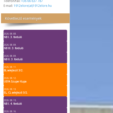
Telefon/fax:
+36 66 637 787
E-mail:
1912elore(at)1912elore.hu
Következő események
2026. 08. 08.
NB I. 3. forduló
2026. 08. 09.
NB III. 3. forduló
2026. 08. 09.
NB II. 3. forduló
2026. 08. 11.
BL selejtező 3/2.
2026. 08. 12.
UEFA Szuper Kupa
2026. 08. 13.
EL, CL selejtező 3/2.
2026. 08. 15.
NB I. 4. forduló
2026. 08. 16.