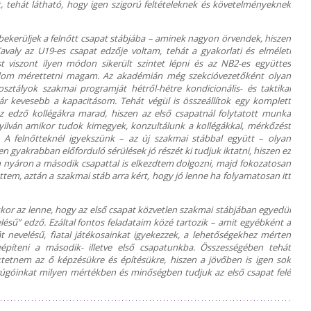
, tehát látható, hogy igen szigorú feltételeknek és követelményeknek
ekerüljek a felnőtt csapat stábjába – aminek nagyon örvendek, hiszen
avaly az U19-es csapat edzője voltam, tehát a gyakorlati és elméleti
t viszont ilyen módon sikerült szintet lépni és az NB2-es együttes
tudom mérettetni magam. Az akadémián még szekcióvezetőként olyan
ztályok szakmai programját hétről-hétre kondicionális- és taktikai
r kevesebb a kapacitásom. Tehát végül is összeállítok egy komplett
z edző kollégákra marad, hiszen az első csapatnál folytatott munka
Nyilván amikor tudok kimegyek, konzultálunk a kollégákkal, mérkőzést
 A felnőtteknél igyekszünk – az új szakmai stábbal együtt – olyan
en gyakrabban előforduló sérülések jó részét ki tudjuk iktatni, hiszen ez
n nyáron a második csapattal is elkezdtem dolgozni, majd fokozatosan
ttem, aztán a szakmai stáb arra kért, hogy jó lenne ha folyamatosan itt
kor az lenne, hogy az első csapat közvetlen szakmai stábjában egyedül
lésű” edző. Ezáltal fontos feladataim közé tartozik – amit egyébként a
ját nevelésű, fiatal játékosainkat igyekezzek, a lehetőségekhez mérten
píteni a második- illetve első csapatunkba. Összességében tehát
etnem az ő képzésükre és építésükre, hiszen a jövőben is igen sok
úgóinkat milyen mértékben és minőségben tudjuk az első csapat felé