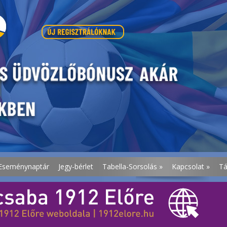
Eseménynaptár
Jegy-bérlet
Tabella-Sorsolás
»
Kapcsolat
»
T