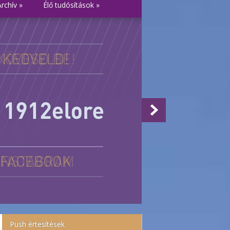
Archív
»
Élő tudósítások
»
Push értesítések