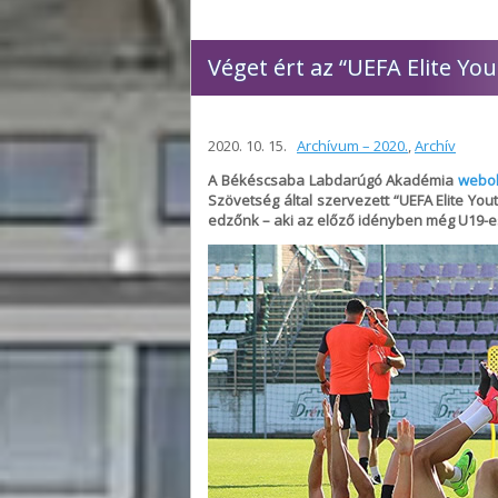
Véget ért az “UEFA Elite Y
2020. 10. 15.
Archívum – 2020.
,
Archív
A Békéscsaba Labdarúgó Akadémia
webol
Szövetség által szervezett “UEFA Elite Yo
edzőnk – aki az előző idényben még U19-