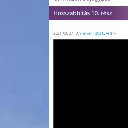
Hosszabbítás 10. rész
2021. 03. 27.
Archívum - 2021.
,
Archív