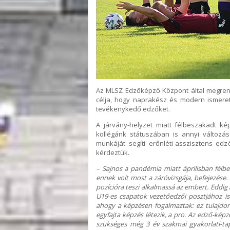
Az MLSZ Edzőképző Központ által megren
célja, hogy naprakész és modern ismeret
tevékenykedő edzőket.
A járvány-helyzet miatt félbeszakadt ké
kollégánk státuszában is annyi változ
munkáját segíti erőnléti-asszisztens ed
kérdeztük.
– Sajnos a pandémia miatt áprilisban félbe
ennek volt most a záróvizsgája, befejezése
pozícióra teszi alkalmassá az embert. Eddig 
U19-es csapatok vezetőedzői posztjához is 
ahogy a képzésen fogalmaztak: ez tulajdon
egyfajta képzés létezik, a pro. Az edző-kép
szükséges még 3 év szakmai gyakorlati-tapa