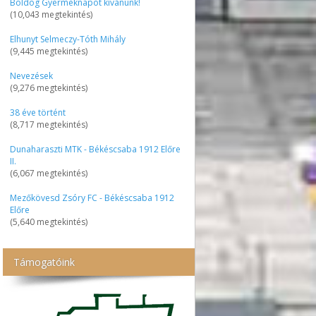
Boldog Gyermeknapot kívánunk!
(10,043 megtekintés)
Elhunyt Selmeczy-Tóth Mihály
(9,445 megtekintés)
Nevezések
(9,276 megtekintés)
38 éve történt
(8,717 megtekintés)
Dunaharaszti MTK - Békéscsaba 1912 Előre
II.
(6,067 megtekintés)
Mezőkövesd Zsóry FC - Békéscsaba 1912
Előre
(5,640 megtekintés)
Támogatóink