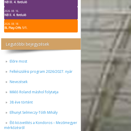
NB III. 4. forduló
2026. 08. 16.
NB II. 4. forduló
2026. 08. 18.
BL Play-Offs 1/1.
Legutóbbi bejegyzések
Előre most
Felkészülési program 2026/2027. nyár
Nevezések
Mikló Roland máshol folytatja
38 éve történt
Elhunyt Selmeczy-Tóth Mihály
Élő közvetítés a Kondoros – Mezőmegyer
mérkőzésről