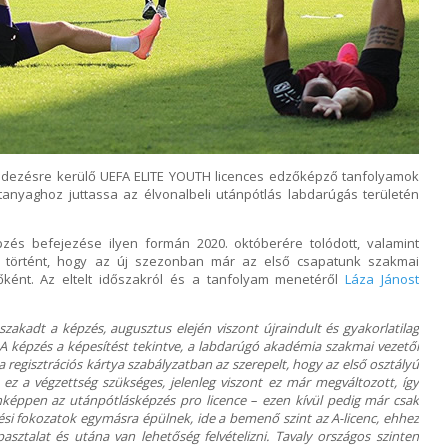
dezésre kerülő UEFA ELITE YOUTH licences edzőképző tanfolyamok
anyaghoz juttassa az élvonalbeli utánpótlás labdarúgás területén
pzés befejezése ilyen formán 2020. októberére tolódott, valamint
ás történt, hogy az új szezonban már az első csapatunk szakmai
zőként. Az eltelt időszakról és a tanfolyam menetéről
Láza Jánost
szakadt a képzés, augusztus elején viszont újraindult és gyakorlatilag
. A képzés a képesítést tekintve, a labdarúgó akadémia szakmai vezetői
a regisztrációs kártya szabályzatban az szerepelt, hogy az első osztályú
ez a végzettség szükséges, jelenleg viszont ez már megváltozott, így
képpen az utánpótlásképzés pro licence – ezen kívül pedig már csak
zési fokozatok egymásra épülnek, ide a bemenő szint az A-licenc, ehhez
sztalat és utána van lehetőség felvételizni. Tavaly országos szinten