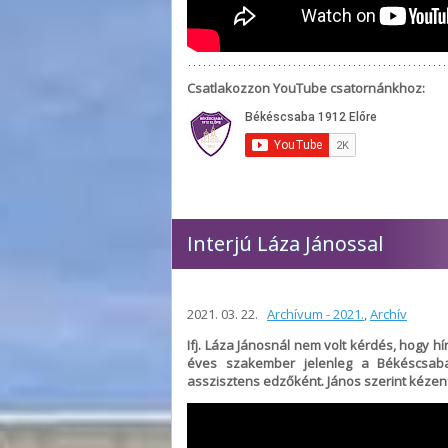
Csatlakozzon YouTube csatornánkhoz:
Interjú Láza Jánossal
2021. 03. 22.
Archívum - 2021.
,
Archív
Ifj. Láza Jánosnál nem volt kérdés, hogy h
éves szakember jelenleg a Békéscsaba
asszisztens edzőként. János szerint kézenfe