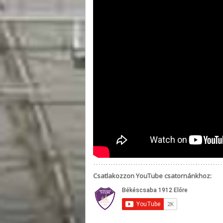
Csatlakozzon YouTube csatornánkhoz: