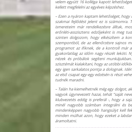
velem együtt 16 kolléga kapott lehetőséget
kellett megfelelni az egyéves képzéshez.
– Ezen a nyáron kaptam lehetőséget, hogy b
szakmai fejlődést jelent ez is számomra. T
ismereteim már rendelkezésre álltak, mos
erőnléti-asszisztens edzőjeként is meg 
szinten dolgozom, hogy elkészítem a koros
szempontból, de az ellenőrzésre sajnos má
programot az ifiknek, de a kontroll már a
gyakorlatilag az időm nagy részét leköti. 
nézek és próbálok segíteni munkájukban.
szisztémát kialakítani, hogy az utóbbi időkb
egy igen sarkalatos pontja a dolognak. Idé
az első csapat egy-egy edzésén is részt vehe
tudnék maradni.
– Talán ha kiemelhetnék még egy dolgot, ak
vagyok úgynevezett hazai, tehát “saját neve
klubvezetés eddig is preferál -, hogy a sa
minél nagyobb számban integrálni és beé
mindenképpen nagyobb hangsúlyt kell fekt
minden múlhat azon, hogy ezeket a labdar
áramoltatni.