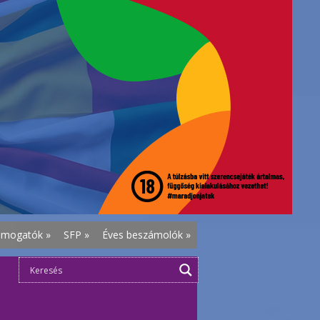
ámogatók
»
SFP
»
Éves beszámolók
»