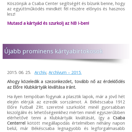
Köszönjük a Csaba Center segítségét és bízunk benne, hogy
az együttműködés mindkét fél részére előnyös és hasznos
lesz!
Mutasd a kártyád és szurkolj az NB I-ben!
Újabb prominens kártyabirtokosok
2015. 06. 25.
Archív
,
Archívum – 2015.
Ahogy közeledik a szezonkezdet, tovább nő az érdeklődés
az Előre Klubkártyák kiváltása iránt.
Ha ilyen tempóban fogynak a plasztik lapok, már a jövő hét
elején elérjük az ezredik sorszámot. A Békéscsaba 1912
Előre Futball ZRt. szeretné szurkolóit minél gyorsabban
kiszolgálni és lehetőségeinkhez mérten minél egyszerűbben
elérhetővé tenni a Klubkártyák kiváltását, így a
Csaba
Centerrel
kötött megállapodás értelmében néhány napon
belül, már Békéscsaba legnagyobb és legforgalmasabb