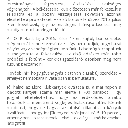
létesítménybeli fejlesztést, átalakítást szükséges
végrehajtani. A békéscsabai klub előzetesen már felkészült a
feladatra és a pozitív visszajelzést követően azonnal
élesítette a projekteket. Az első körös ellenőrzés 2015. július
7-én következik, így az esetleges hiánypótlásokra még
mindig maradhat elegendő idő.
Az OTP Bank Liga 2015. július 17-én rajtol, bár sorsolás
még nem áll rendelkezésünkre – így nem tudjuk, hogy hazai
pályán vagy vendégségben kezdünk. Labdarúgó csapatunk
is megkezdte a felkészülést, az első edzésen már több
próbázó is feltűnt – konkrét igazolásról azonban még nem
tudunk beszámolni.
További hír, hogy jóváhagyás alatt van a Lilák új szerelése –
amelyet nemsokára hivatalosan is bemutatunk.
Jól halad az Előre Klubkártyák kiváltása is, a mai napon a
kiadott kártyák száma már elérte a 700 darabot – így
joggal feltételezhetjük, hogy az érdeklődés tovább
fokozódik a menetrend végleges kialakulása után. Kérünk
mindenkit, hogy ne hagyja az utolsó pillanatra a kártyák
kiváltását – ahogy idejük engedi szánjanak rá 5-10 percet,
amennyiben szeretnének első osztályú mérkőzéseket
látogatni!