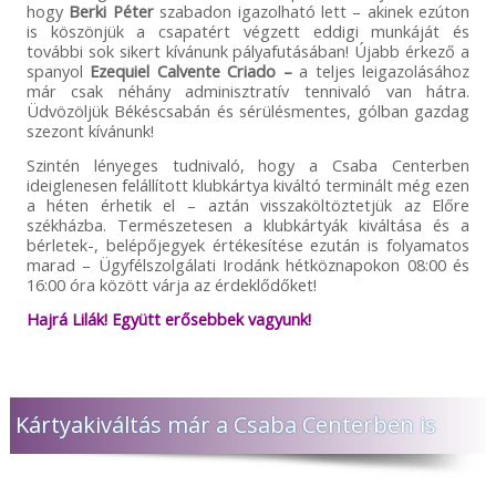
hogy
Berki Péter
szabadon igazolható lett – akinek ezúton
is köszönjük a csapatért végzett eddigi munkáját és
további sok sikert kívánunk pályafutásában! Újabb érkező a
spanyol
Ezequiel Calvente Criado –
a teljes leigazolásához
már csak néhány adminisztratív tennivaló van hátra.
Üdvözöljük Békéscsabán és sérülésmentes, gólban gazdag
szezont kívánunk!
Szintén lényeges tudnivaló, hogy a Csaba Centerben
ideiglenesen felállított klubkártya kiváltó terminált még ezen
a héten érhetik el – aztán visszaköltöztetjük az Előre
székházba. Természetesen a klubkártyák kiváltása és a
bérletek-, belépőjegyek értékesítése ezután is folyamatos
marad – Ügyfélszolgálati Irodánk hétköznapokon 08:00 és
16:00 óra között várja az érdeklődőket!
Hajrá Lilák! Együtt erősebbek vagyunk!
Kártyakiváltás már a Csaba Centerben is