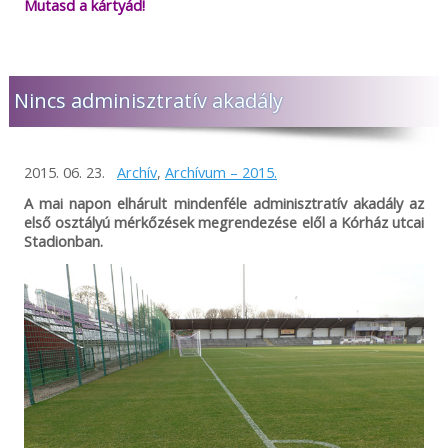
Mutasd a kártyád!
Nincs adminisztratív akadály
2015. 06. 23.
Archív
,
Archívum – 2015.
A mai napon elhárult mindenféle adminisztratív akadály az
első osztályú mérkőzések megrendezése elől a Kórház utcai
Stadionban.