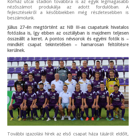
Kórház utcai stadion továbbra is az egyik legmagasabb
nézőszámot produkálja az adott fordulóban. A
fejlesztésekről a későbbiekben még részletesebben is
beszámolunk.
Július 27-én megtörtént az NB III-as csapatunk hivatalos
fotózása is, így ebben az osztályban is majdnem teljesen
összeállt a keret. A pontos névsorok és egyéni fotók is –
mindkét csapat tekintetében – hamarosan feltöltésre
kerülnek.
További igazolási hírek az első csapat háza tájáról: eldőlt,