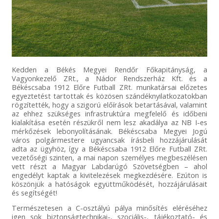
Kedden a Békés Megyei Rendőr Főkapitányság, a
Vagyonkezelő ZRt., a Nádor Rendszerház Kft. és a
Békéscsaba 1912 Előre Futball ZRt. munkatársai előzetes
egyeztetést tartottak és közösen szándéknyilatkozatokban
rögzítették, hogy a szigorú előírások betartásával, valamint
az ehhez szükséges infrastruktúra megfelelő és időbeni
kialakítása esetén részükről nem lesz akadálya az NB I-es
mérkőzések lebonyolításának. Békéscsaba Megyei Jogú
város polgármestere ugyancsak írásbeli hozzájárulását
adta az ügyhöz, így a Békéscsaba 1912 Előre Futball ZRt.
vezetőségi szinten, a mai napon személyes megbeszélésen
vett részt a Magyar Labdarúgó Szövetségben – ahol
engedélyt kaptak a kivitelezések megkezdésére. Ezúton is
köszönjük a hatóságok együttműködését, hozzájárulásait
és segítségét!
Természetesen a C-osztályú pálya minősítés eléréséhez
igen sok biztonságtechnikai-, szociális-, tájékoztató- és