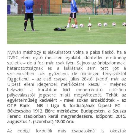
Nyilván máshogy is alakulhatott volna a paksi fiaskó, ha a
DVSC elleni nyitó meccsen legalább döntetlen eredmény
születik – de a foci már csak ilyen. Sajnos az önbizalomnak,
határozottságnak és a kiállásnak sem tett jót a
szerencsétlen Loki győzelem, de mindezen tényezőktől
függetlenül – az első csapat július 28-tól (kedd) már az
Újpest elleni idegenbeli mérkőzésre készül – melynek
helyszíne a korábban kiírt menetrendtől eltérően
pályaválasztói jogcsere miatt megváltozott.
Tehát az
egyértelműség kedvéért – mivel sokan érdeklődtek – az
OTP Bank NB I Liga 3. fordulójának Újpest FC –
Békéscsaba 1912 Előre mérkőzése Budapesten, a Szusza
Ferenc stadionban kerül megrendezésre. Időpont: 2015.
augusztus 1. (szombat) 18:00 óra.
Az eddigi fordulók más csapatoknál is okoztak