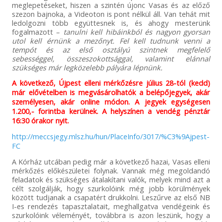
meglepetéseket, hiszen a szintén újonc Vasas és az előző
szezon bajnoka, a Videoton is pont nélkül áll. Van tehát mit
ledolgozni több együttesnek is, és ahogy mesterünk
fogalmazott –
tanulni kell hibáinkból és nagyon gyorsan
utol kell érnünk a mezőnyt. Fel kell tudnunk venni a
tempót és az első osztályú szintnek megfelelő
sebességgel, összeszokottsággal, valamint elánnal
szükséges már legközelebb pályára lépnünk.
A következő, Újpest elleni mérkőzésre július 28-tól (kedd)
már elővételben is megvásárolhatók a belépőjegyek, akár
személyesen, akár online módon. A jegyek egységesen
1.200,- forintba kerülnek. A helyszínen a vendég pénztár
16:30 órakor nyit.
http://meccsjegy.mlsz.hu/hun/PlaceInfo/3017/%C3%9Ajpest-
FC
A Kórház utcában pedig már a következő hazai, Vasas elleni
mérkőzés előkészületei folynak. Vannak még megoldandó
feladatok és szükséges átalakítani valók, melyek mind azt a
célt szolgálják, hogy szurkolóink még jobb körülmények
között tudjanak a csapatért drukkolni. Leszűrve az első NB
I-es rendezés tapasztalatait, meghallgatva vendégeink és
szurkolóink véleményét, továbbra is azon leszünk, hogy a