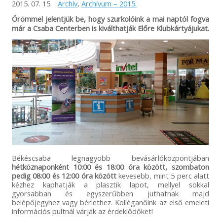
2015. 07. 15.
Archív
,
Archívum – 2015.
Örömmel jelentjük be, hogy szurkolóink a mai naptól fogva
már a Csaba Centerben is kiválthatják Előre Klubkártyájukat.
Békéscsaba legnagyobb bevásárlóközpontjában
hétköznaponként 10:00 és 18:00 óra között, szombaton
pedig 08:00 és 12:00 óra között
kevesebb, mint 5 perc alatt
kézhez kaphatják a plasztik lapot, mellyel sokkal
gyorsabban és egyszerűbben juthatnak majd
belépőjegyhez vagy bérlethez. Kolléganőink az első emeleti
információs pultnál várják az érdeklődőket!