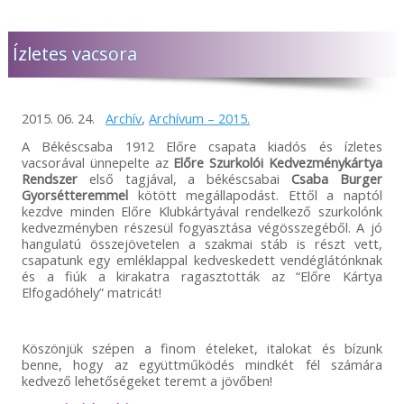
Ízletes vacsora
2015. 06. 24.
Archív
,
Archívum – 2015.
A Békéscsaba 1912 Előre csapata kiadós és ízletes
vacsorával ünnepelte az
Előre Szurkolói Kedvezménykártya
Rendszer
első tagjával, a békéscsabai
Csaba Burger
Gyorsétteremmel
kötött megállapodást. Ettől a naptól
kezdve minden Előre Klubkártyával rendelkező szurkolónk
kedvezményben részesül fogyasztása végösszegéből. A jó
hangulatú összejövetelen a szakmai stáb is részt vett,
csapatunk egy emléklappal kedveskedett vendéglátónknak
és a fiúk a kirakatra ragasztották az “Előre Kártya
Elfogadóhely” matricát!
Köszönjük szépen a finom ételeket, italokat és bízunk
benne, hogy az együttműködés mindkét fél számára
kedvező lehetőségeket teremt a jövőben!