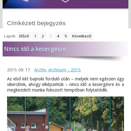
Címkézett bejegyzés
Lapok:
Előző
1
2
3
4
5
Következő
Nincs idő a kesergésre
2015. 09. 17.
Archív
,
Archívum – 2015.
Az első két bajnoki forduló után – melyek nem egészen úgy
sikerültek, ahogy elképzeltük – nincs idő a kesergésre és a
megkezdett munka fokozott tempóban folytatódik.