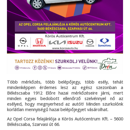
Több mérkőzés, több belépőjegy, több esély, tehát
mindenképpen érdemes lesz az egész szezonban a
Békéscsaba 1912 Előre hazai mérkőzéseire járni, mert
minden egyes bedobott ellenőrző szelvénnyel nő az
esélyed, hogy megnyerhesd az autót! Minden szurkolónk
korlátlan mennyiségű hazai belépőjegyet vásárolhat.
Az Opel Corsa felajánlója a Körös Autócentrum Kft. – 5600
Békéscsaba, Szarvasi út 66.