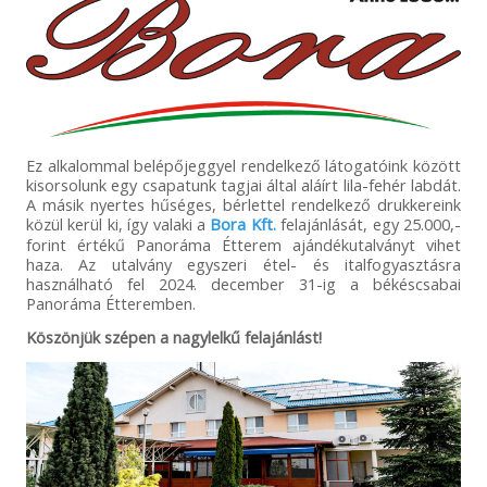
Ez alkalommal belépőjeggyel rendelkező látogatóink között
kisorsolunk egy csapatunk tagjai által aláírt lila-fehér labdát.
A másik nyertes hűséges, bérlettel rendelkező drukkereink
közül kerül ki, így valaki a
Bora Kft.
felajánlását, egy 25.000,-
forint értékű Panoráma Étterem ajándékutalványt vihet
haza. Az utalvány egyszeri étel- és italfogyasztásra
használható fel 2024. december 31-ig a békéscsabai
Panoráma Étteremben.
Köszönjük szépen a nagylelkű felajánlást!