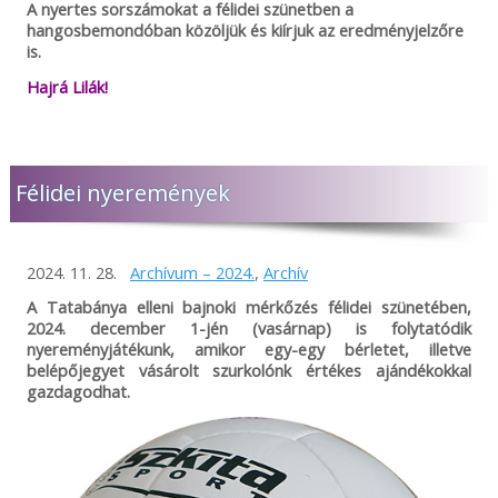
A nyertes sorszámokat a félidei szünetben a
hangosbemondóban közöljük és kiírjuk az eredményjelzőre
is.
Hajrá Lilák!
Félidei nyeremények
2024. 11. 28.
Archívum – 2024.
,
Archív
A Tatabánya elleni bajnoki mérkőzés félidei szünetében,
2024. december 1-jén (vasárnap) is folytatódik
nyereményjátékunk, amikor egy-egy bérletet, illetve
belépőjegyet vásárolt szurkolónk értékes ajándékokkal
gazdagodhat.