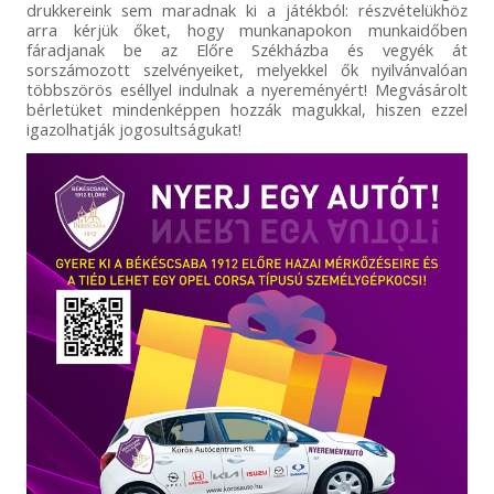
drukkereink sem maradnak ki a játékból: részvételükhöz
arra kérjük őket, hogy munkanapokon munkaidőben
fáradjanak be az Előre Székházba és vegyék át
sorszámozott szelvényeiket, melyekkel ők nyilvánvalóan
többszörös eséllyel indulnak a nyereményért! Megvásárolt
bérletüket mindenképpen hozzák magukkal, hiszen ezzel
igazolhatják jogosultságukat!