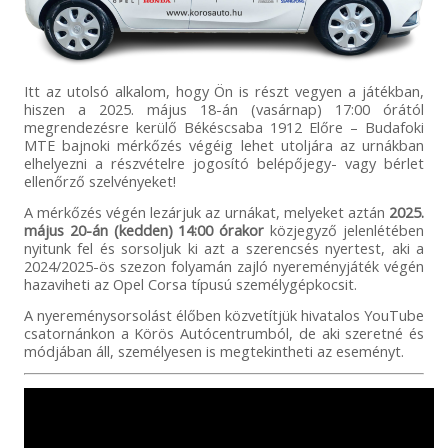
Itt az utolsó alkalom, hogy Ön is részt vegyen a játékban,
hiszen a 2025. május 18-án (vasárnap) 17:00 órától
megrendezésre kerülő Békéscsaba 1912 Előre – Budafoki
MTE bajnoki mérkőzés végéig lehet utoljára az urnákban
elhelyezni a részvételre jogosító belépőjegy- vagy bérlet
ellenőrző szelvényeket!
A mérkőzés végén lezárjuk az urnákat, melyeket aztán
2025.
május 20-án (kedden) 14:00 órakor
közjegyző jelenlétében
nyitunk fel és sorsoljuk ki azt a szerencsés nyertest, aki a
2024/2025-ös szezon folyamán zajló nyereményjáték végén
hazaviheti az Opel Corsa típusú személygépkocsit.
A nyereménysorsolást élőben közvetítjük hivatalos YouTube
csatornánkon a Körös Autócentrumból, de aki szeretné és
módjában áll, személyesen is megtekintheti az eseményt.