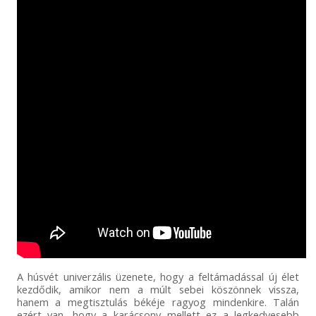
A húsvét univerzális üzenete, hogy a feltámadással új élet
kezdődik, amikor nem a múlt sebei köszönnek vissza,
hanem a megtisztulás békéje ragyog mindenkire. Talán
ezért van, hogy a karácsony mellett ez a legkedvesebb