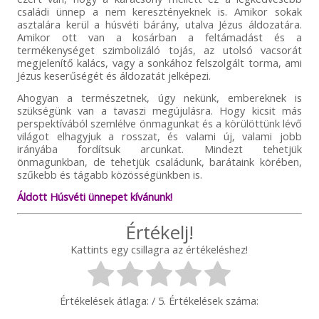
családi ünnep a nem keresztényeknek is. Amikor sokak
asztalára kerül a húsvéti bárány, utalva Jézus áldozatára.
Amikor ott van a kosárban a feltámadást és a
termékenységet szimbolizáló tojás, az utolsó vacsorát
megjelenítő kalács, vagy a sonkához felszolgált torma, ami
Jézus keserűségét és áldozatát jelképezi.
Ahogyan a természetnek, úgy nekünk, embereknek is
szükségünk van a tavaszi megújulásra. Hogy kicsit más
perspektívából szemlélve önmagunkat és a körülöttünk lévő
világot elhagyjuk a rosszat, és valami új, valami jobb
irányába fordítsuk arcunkat. Mindezt tehetjük
önmagunkban, de tehetjük családunk, barátaink körében,
szűkebb és tágabb közösségünkben is.
Áldott Húsvéti ünnepet kívánunk!
Értékelj!
Kattints egy csillagra az értékeléshez!
Értékelések átlaga:
/ 5. Értékelések száma: