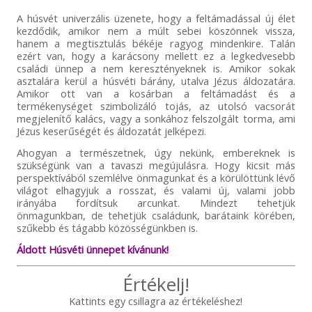
A húsvét univerzális üzenete, hogy a feltámadással új élet
kezdődik, amikor nem a múlt sebei köszönnek vissza,
hanem a megtisztulás békéje ragyog mindenkire. Talán
ezért van, hogy a karácsony mellett ez a legkedvesebb
családi ünnep a nem keresztényeknek is. Amikor sokak
asztalára kerül a húsvéti bárány, utalva Jézus áldozatára.
Amikor ott van a kosárban a feltámadást és a
termékenységet szimbolizáló tojás, az utolsó vacsorát
megjelenítő kalács, vagy a sonkához felszolgált torma, ami
Jézus keserűségét és áldozatát jelképezi.
Ahogyan a természetnek, úgy nekünk, embereknek is
szükségünk van a tavaszi megújulásra. Hogy kicsit más
perspektívából szemlélve önmagunkat és a körülöttünk lévő
világot elhagyjuk a rosszat, és valami új, valami jobb
irányába fordítsuk arcunkat. Mindezt tehetjük
önmagunkban, de tehetjük családunk, barátaink körében,
szűkebb és tágabb közösségünkben is.
Áldott Húsvéti ünnepet kívánunk!
Értékelj!
Kattints egy csillagra az értékeléshez!