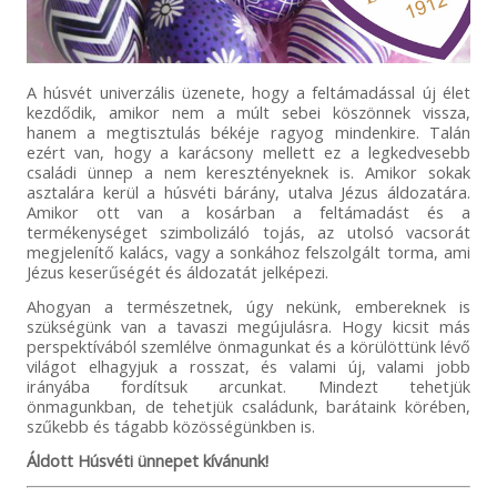
A húsvét univerzális üzenete, hogy a feltámadással új élet
kezdődik, amikor nem a múlt sebei köszönnek vissza,
hanem a megtisztulás békéje ragyog mindenkire. Talán
ezért van, hogy a karácsony mellett ez a legkedvesebb
családi ünnep a nem keresztényeknek is. Amikor sokak
asztalára kerül a húsvéti bárány, utalva Jézus áldozatára.
Amikor ott van a kosárban a feltámadást és a
termékenységet szimbolizáló tojás, az utolsó vacsorát
megjelenítő kalács, vagy a sonkához felszolgált torma, ami
Jézus keserűségét és áldozatát jelképezi.
Ahogyan a természetnek, úgy nekünk, embereknek is
szükségünk van a tavaszi megújulásra. Hogy kicsit más
perspektívából szemlélve önmagunkat és a körülöttünk lévő
világot elhagyjuk a rosszat, és valami új, valami jobb
irányába fordítsuk arcunkat. Mindezt tehetjük
önmagunkban, de tehetjük családunk, barátaink körében,
szűkebb és tágabb közösségünkben is.
Áldott Húsvéti ünnepet kívánunk!