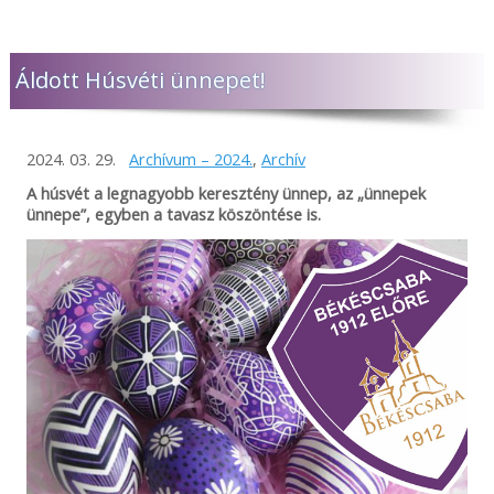
Áldott Húsvéti ünnepet!
2024. 03. 29.
Archívum – 2024.
,
Archív
A húsvét a legnagyobb keresztény ünnep, az „ünnepek
ünnepe”, egyben a tavasz köszöntése is.