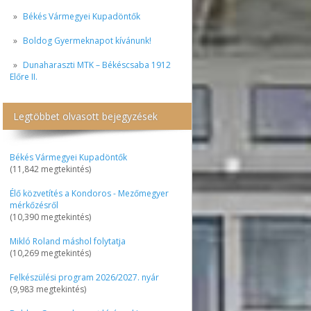
Békés Vármegyei Kupadöntők
Boldog Gyermeknapot kívánunk!
Dunaharaszti MTK – Békéscsaba 1912
Előre II.
Legtöbbet olvasott bejegyzések
Békés Vármegyei Kupadöntők
(11,842 megtekintés)
Élő közvetítés a Kondoros - Mezőmegyer
mérkőzésről
(10,390 megtekintés)
Mikló Roland máshol folytatja
(10,269 megtekintés)
Felkészülési program 2026/2027. nyár
(9,983 megtekintés)