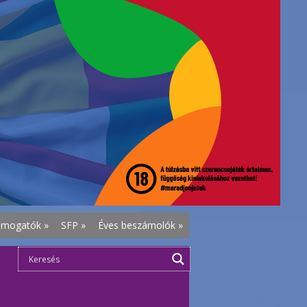
ámogatók
»
SFP
»
Éves beszámolók
»