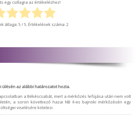
ts egy csillagra az értékeléshez!
ek átlaga:
5
/ 5. Értékelések száma:
2
i ülésén az alábbi határozatot hozta.
pcsolatban a Békéscsabát, mert a mérkőzés lefújása után nem volt
rületén, a soron következő hazai NB II-es bajnoki mérkőzésén egy
öltségei viselésére kötelezi.