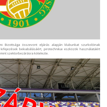
 Bizottsága összevont eljárás alapján klubunkat szurkolóinak
kifejezések bekiabálásáért, pirotechnikai eszközök használatáért
mint szektorbezárásra kötelezte.