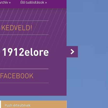
Archív
»
Élő tudósítások
»
Push értesítések