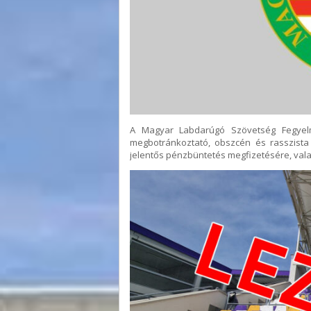
A Magyar Labdarúgó Szövetség Fegyelmi
megbotránkoztató, obszcén és rasszista 
jelentős pénzbüntetés megfizetésére, vala