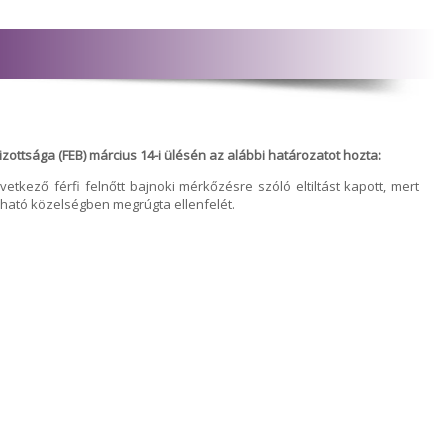
ottsága (FEB) március 14-i ülésén az alábbi határozatot hozta:
etkező férfi felnőtt bajnoki mérkőzésre szóló eltiltást kapott, mert
ható közelségben megrúgta ellenfelét.