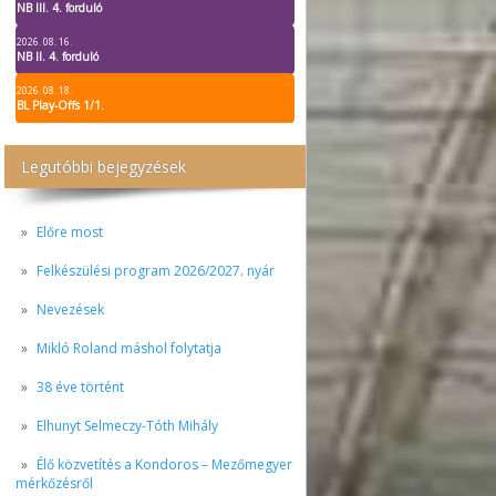
NB III. 4. forduló
2026. 08. 16.
NB II. 4. forduló
2026. 08. 18.
BL Play-Offs 1/1.
Legutóbbi bejegyzések
Előre most
Felkészülési program 2026/2027. nyár
Nevezések
Mikló Roland máshol folytatja
38 éve történt
Elhunyt Selmeczy-Tóth Mihály
Élő közvetítés a Kondoros – Mezőmegyer
mérkőzésről