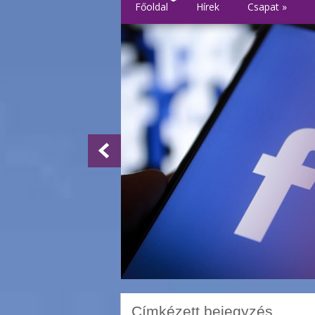
Főoldal
Hírek
Csapat
»
Címkézett bejegyzés