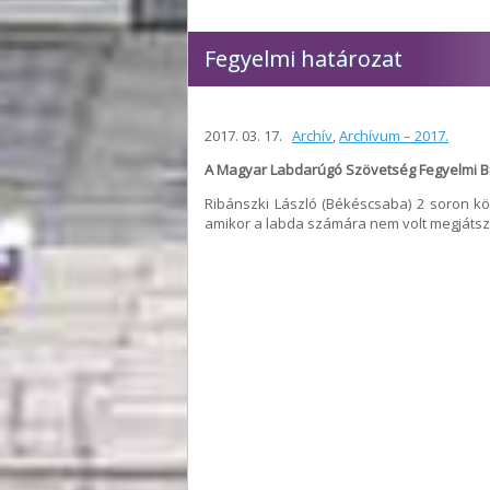
Fegyelmi határozat
2017. 03. 17.
Archív
,
Archívum – 2017.
A Magyar Labdarúgó Szövetség Fegyelmi Biz
Ribánszki László (Békéscsaba) 2 soron köv
amikor a labda számára nem volt megjátsz