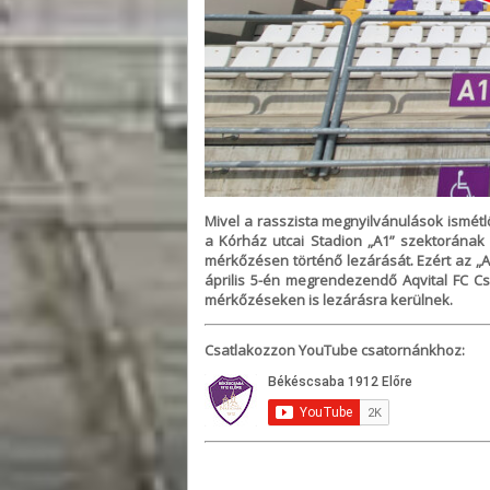
Mivel a rasszista megnyilvánulások ismétl
a Kórház utcai Stadion „A1” szektorának 2
mérkőzésen történő lezárását. Ezért az „A1
április 5-én megrendezendő Aqvital FC Csá
mérkőzéseken is lezárásra kerülnek.
Csatlakozzon YouTube csatornánkhoz: