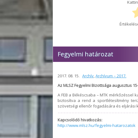
Kattin
Értékelés
Fegyelmi határozat
2017. 08. 15.
Archív
,
Archívum – 2017.
Az MLSZ Fegyelmi Bizottsága augusztus 15-
A FEB a Békéscsaba – MTK mérkőzéssel ka
biztosítva a rend a sportlétesítmény te
szövetségi ellenőr fogadására és eljárási k
Kapcsolódó hivatkozás:
http://www.mlsz.hu/fegyelmi-hatarozatok