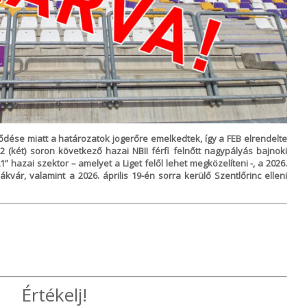
ődése miatt a határozatok jogerőre emelkedtek, így a FEB elrendelte
 (két) soron következő hazai NBII férfi felnőtt nagypályás bajnoki
” hazai szektor – amelyet a Liget felől lehet megközelíteni -, a 2026.
kvár, valamint a 2026. április 19-én sorra kerülő Szentlőrinc elleni
Értékelj!