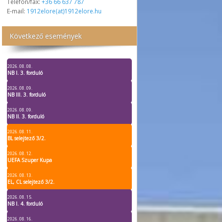
Telefon/fax:
+36 66 637 787
E-mail:
1912elore(at)1912elore.hu
Következő események
2026. 08. 08.
NB I. 3. forduló
2026. 08. 09.
NB III. 3. forduló
2026. 08. 09.
NB II. 3. forduló
2026. 08. 11.
BL selejtező 3/2.
2026. 08. 12.
UEFA Szuper Kupa
2026. 08. 13.
EL, CL selejtező 3/2.
2026. 08. 15.
NB I. 4. forduló
2026. 08. 16.