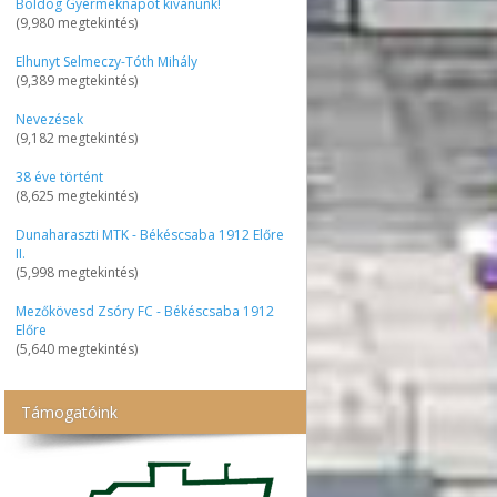
Boldog Gyermeknapot kívánunk!
(9,980 megtekintés)
Elhunyt Selmeczy-Tóth Mihály
(9,389 megtekintés)
Nevezések
(9,182 megtekintés)
38 éve történt
(8,625 megtekintés)
Dunaharaszti MTK - Békéscsaba 1912 Előre
II.
(5,998 megtekintés)
Mezőkövesd Zsóry FC - Békéscsaba 1912
Előre
(5,640 megtekintés)
Támogatóink