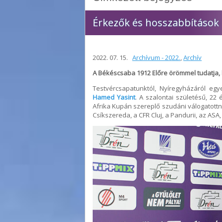
Érkezők és hosszabbítások
2022. 07. 15.
Archívum - 2022.
,
Archív
A Békéscsaba 1912 Előre örömmel tudatja, 
Testvércsapatunktól, Nyíregyházáról eg
Hamed Yasint
. A szalontai születésű, 22
Afrika Kupán szereplő szudáni válogatottn
Csíkszereda, a CFR Cluj, a Pandurii, az ASA