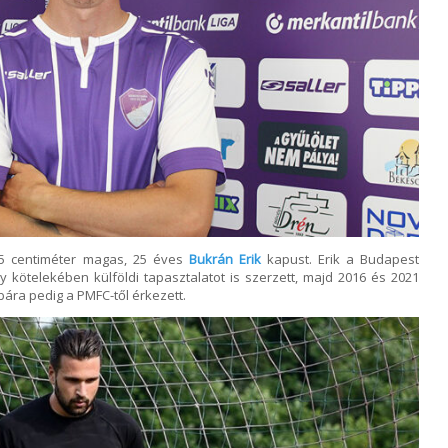
95 centiméter magas, 25 éves
Bukrán Erik
kapust. Erik a Budapest
y kötelekében külföldi tapasztalatot is szerzett, majd 2016 és 2021
ára pedig a PMFC-től érkezett.