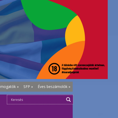
ámogatók
»
SFP
»
Éves beszámolók
»