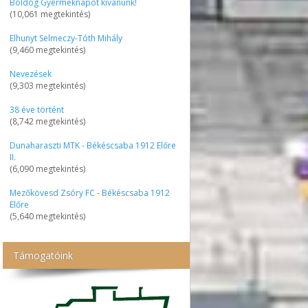
Boldog Gyermeknapot kívánunk!
(10,061 megtekintés)
Elhunyt Selmeczy-Tóth Mihály
(9,460 megtekintés)
Nevezések
(9,303 megtekintés)
38 éve történt
(8,742 megtekintés)
Dunaharaszti MTK - Békéscsaba 1912 Előre
II.
(6,090 megtekintés)
Mezőkövesd Zsóry FC - Békéscsaba 1912
Előre
(5,640 megtekintés)
Támogatóink