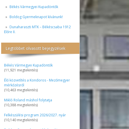
Békés Vármegyei Kupadöntők
Boldog Gyermeknapot kívánunk!
Dunaharaszti MTK – Békéscsaba 1912
Előre II.
Legtöbbet olvasott bejegyzések
Békés Vármegyei Kupadöntők
(11,921 megtekintés)
Élő közvetítés a Kondoros - Mezőmegyer
mérkőzésről
(10,463 megtekintés)
Mikló Roland máshol folytatja
(10,388 megtekintés)
Felkészülési program 2026/2027. nyár
(10,140 megtekintés)