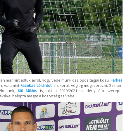
an már hírt adtuk arról, hogy védelmünk oszlopos tagjai közül
Farkas
n, valamint
Fazekas Lórántot
is sikerült végleg megszerezni. Szintén
tékosunk,
Kitl Miklós
is, aki a 2020/2021-es idény óta szerepel
átékával belopta magát a közönség szívébe.