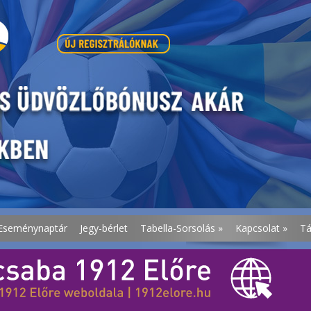
Eseménynaptár
Jegy-bérlet
Tabella-Sorsolás
»
Kapcsolat
»
T