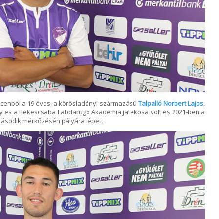
ecenből a 19 éves, a körösladányi származású
Talpalló Norbert Lajos
,
ny és a Békéscsaba Labdarúgó Akadémia játékosa volt és 2021-ben a
második mérkőzésén pályára lépett.