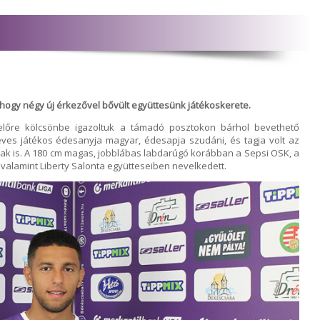
hogy négy új érkezővel bővült együttesünk játékoskerete.
yelőre kölcsönbe igazoltuk a támadó posztokon bárhol bevethető
 éves játékos édesanyja magyar, édesapja szudáni, és tagja volt az
ak is. A 180 cm magas, jobblábas labdarúgó korábban a Sepsi OSK, a
, valamint Liberty Salonta együtteseiben nevelkedett.