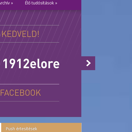
Archív
»
Élő tudósítások
»
Push értesítések