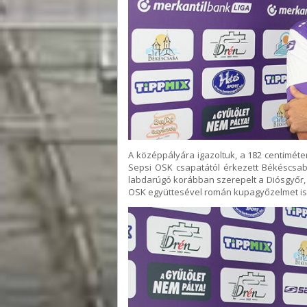
A középpályára igazoltuk, a 182 centiméte
Sepsi OSK csapatától érkezett Békéscsab
labdarúgó korábban szerepelt a Diósgyőr, 
OSK együttesével román kupagyőzelmet i