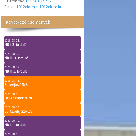
Telefon/fax:
+36 66 637 787
E-mail:
1912elore(at)1912elore.hu
Következő események
2026. 08. 08.
NB I. 3. forduló
2026. 08. 09.
NB III. 3. forduló
2026. 08. 09.
NB II. 3. forduló
2026. 08. 11.
BL selejtező 3/2.
2026. 08. 12.
UEFA Szuper Kupa
2026. 08. 13.
EL, CL selejtező 3/2.
2026. 08. 15.
NB I. 4. forduló
2026. 08. 16.