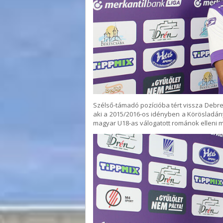
Szélső-támadó pozícióba tért vissza Debr
aki a 2015/2016-os idényben a Körösladá
magyar U18-as válogatott románok elleni 