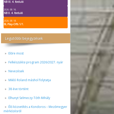
NB III. 4. forduló
2026. 08. 16.
NB II. 4. forduló
2026. 08. 18.
BL Play-Offs 1/1.
Legutóbbi bejegyzések
Előre most
Felkészülési program 2026/2027. nyár
Nevezések
Mikló Roland máshol folytatja
38 éve történt
Elhunyt Selmeczy-Tóth Mihály
Élő közvetítés a Kondoros – Mezőmegyer
mérkőzésről