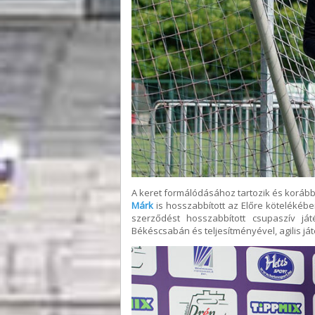
A keret formálódásához tartozik és korább
Márk
is hosszabbított az Előre kötelékébe
szerződést hosszabbított csupaszív já
Békéscsabán és teljesítményével, agilis j