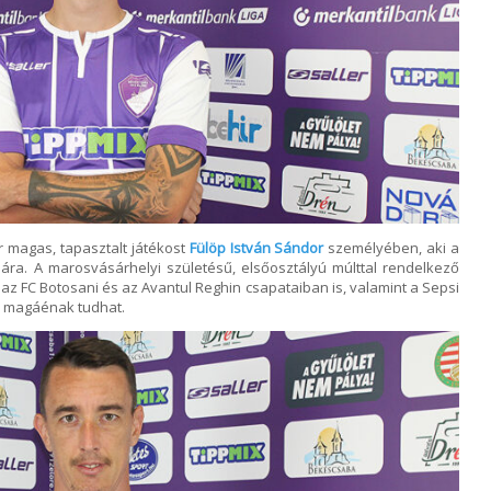
r magas, tapasztalt játékost
Fülöp István Sándor
személyében, aki a
ára. A marosvásárhelyi születésű, elsőosztályú múlttal rendelkező
az FC Botosani és az Avantul Reghin csapataiban is, valamint a Sepsi
s magáénak tudhat.