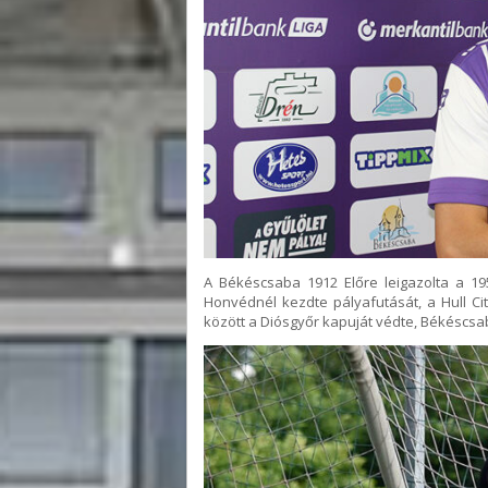
A Békéscsaba 1912 Előre leigazolta a 1
Honvédnél kezdte pályafutását, a Hull Cit
között a Diósgyőr kapuját védte, Békéscsab