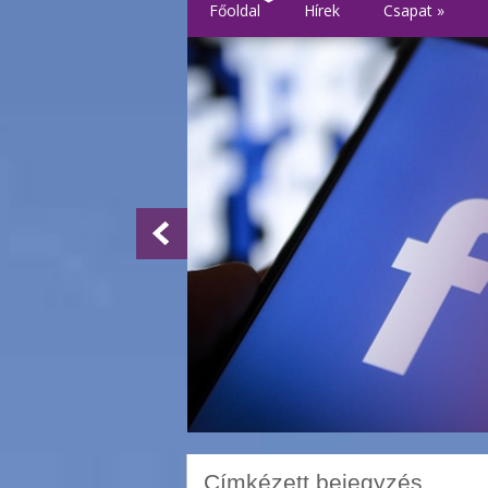
Főoldal
Hírek
Csapat
»
Címkézett bejegyzés