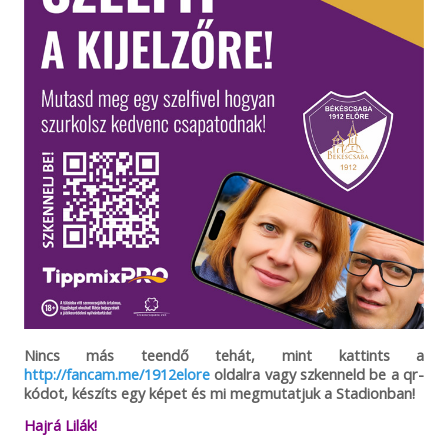
Nincs más teendő tehát, mint kattints a
http://fancam.me/1912elore
oldalra vagy szkenneld be a qr-
kódot, készíts egy képet és mi megmutatjuk a Stadionban!
Hajrá Lilák!