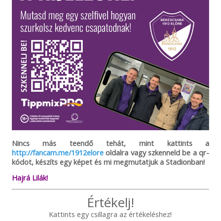
Nincs más teendő tehát, mint kattints a
http://fancam.me/1912elore
oldalra vagy szkenneld be a qr-
kódot, készíts egy képet és mi megmutatjuk a Stadionban!
Hajrá Lilák!
Értékelj!
Kattints egy csillagra az értékeléshez!