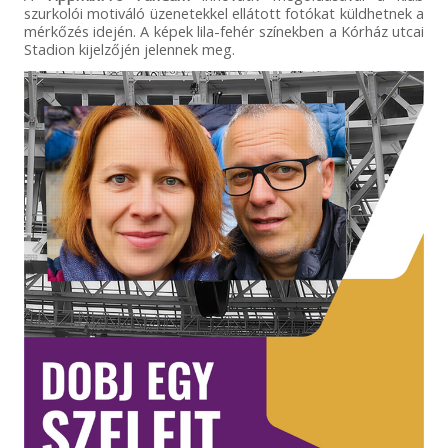
szurkolói motiváló üzenetekkel ellátott fotókat küldhetnek a
mérkőzés idején. A képek lila-fehér színekben a Kórház utcai
Stadion kijelzőjén jelennek meg.