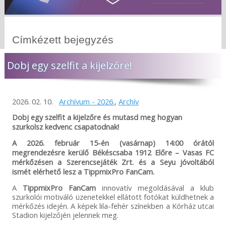
Címkézett bejegyzés
Dobj egy szelfit a kijelzőre!
2026. 02. 10.
Archívum - 2026.
,
Archív
Dobj egy szelfit a kijelzőre és mutasd meg hogyan
szurkolsz kedvenc csapatodnak!
A 2026. február 15-én (vasárnap) 14:00 órától
megrendezésre kerülő Békéscsaba 1912 Előre – Vasas FC
mérkőzésen a Szerencsejáték Zrt. és a Seyu jóvoltából
ismét elérhető lesz a TippmixPro FanCam.
A
TippmixPro FanCam
innovatív megoldásával a klub
szurkolói motiváló üzenetekkel ellátott fotókat küldhetnek a
mérkőzés idején. A képek lila-fehér színekben a Kórház utcai
Stadion kijelzőjén jelennek meg.