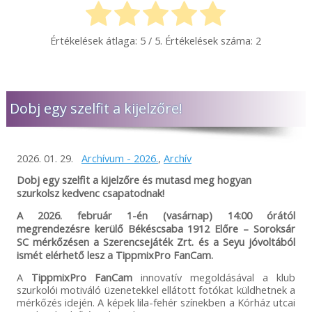
Értékelések átlaga:
5
/ 5. Értékelések száma:
2
Dobj egy szelfit a kijelzőre!
2026. 01. 29.
Archívum - 2026.
,
Archív
Dobj egy szelfit a kijelzőre és mutasd meg hogyan
szurkolsz kedvenc csapatodnak!
A 2026. február 1-én (vasárnap) 14:00 órától
megrendezésre kerülő Békéscsaba 1912 Előre – Soroksár
SC mérkőzésen a Szerencsejáték Zrt. és a Seyu jóvoltából
ismét elérhető lesz a TippmixPro FanCam.
A
TippmixPro FanCam
innovatív megoldásával a klub
szurkolói motiváló üzenetekkel ellátott fotókat küldhetnek a
mérkőzés idején. A képek lila-fehér színekben a Kórház utcai