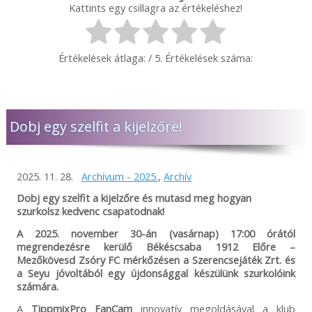
Kattints egy csillagra az értékeléshez!
Értékelések átlaga:
/ 5. Értékelések száma:
Dobj egy szelfit a kijelzőre!
2025. 11. 28.
Archívum - 2025.
,
Archív
Dobj egy szelfit a kijelzőre és mutasd meg hogyan
szurkolsz kedvenc csapatodnak!
A 2025. november 30-án (vasárnap) 17:00 órától
megrendezésre kerülő Békéscsaba 1912 Előre –
Mezőkövesd Zsóry FC mérkőzésen a Szerencsejáték Zrt. és
a Seyu jóvoltából egy újdonsággal készülünk szurkolóink
számára.
A
TippmixPro FanCam
innovatív megoldásával a klub