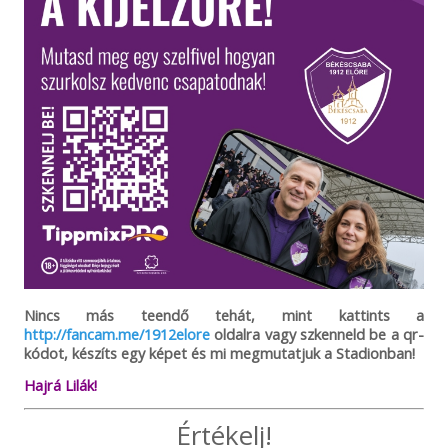
Nincs más teendő tehát, mint kattints a
http://fancam.me/1912elore
oldalra vagy szkenneld be a qr-
kódot, készíts egy képet és mi megmutatjuk a Stadionban!
Hajrá Lilák!
Értékelj!