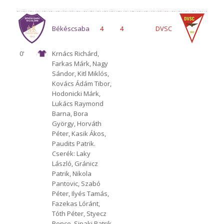
Békéscsaba
4
4
DVSC
0'
Krnács Richárd,
Farkas Márk, Nagy
1912 Előre
Sándor, Kitl Miklós,
Kovács Ádám Tibor,
Hodonicki Márk,
Lukács Raymond
Barna, Bora
György, Horváth
Péter, Kasik Ákos,
Paudits Patrik.
Cserék: Laky
László, Gránicz
Patrik, Nikola
Pantovic, Szabó
Péter, Ilyés Tamás,
Fazekas Lóránt,
Tóth Péter, Styecz
Bence, Sipaki Patrik