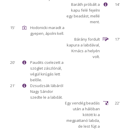
Baráth próbált a
14'
kapu felé fejelni
egy beadást, mellé
ment.
15'
Hodonicki maradt a
gyepen, ápolni kell.
Bárány fordult
17'
kapura a labdával,
Krnács a helyén
volt.
20'
Paudits cselezett a
szöglet zászlónál,
végül kirúgás lett
belőle.
21'
Dzsudzsák lábáról
Nagy Sándor
szedte le a labdát.
Egy vendég beadás
22'
után a hálóban
kötött ki a
megpattanó labda,
de lest fújt a