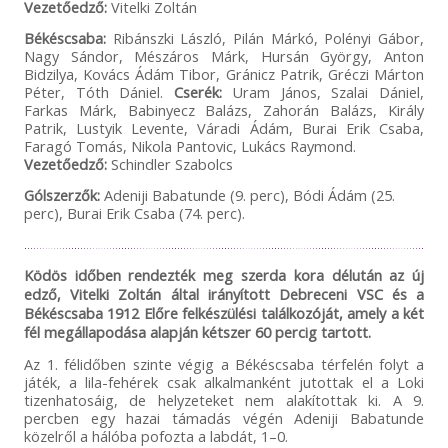
Vezetőedző:
Vitelki Zoltán
Békéscsaba:
Ribánszki László, Pilán Márkó, Polényi Gábor,
Nagy Sándor, Mészáros Márk, Hursán György, Anton
Bidzilya, Kovács Ádám Tibor, Gránicz Patrik, Gréczi Márton
Péter, Tóth Dániel.
Cserék:
Uram János, Szalai Dániel,
Farkas Márk, Babinyecz Balázs, Zahorán Balázs, Király
Patrik, Lustyik Levente, Váradi Ádám, Burai Erik Csaba,
Faragó Tomás, Nikola Pantovic, Lukács Raymond.
Vezetőedző:
Schindler Szabolcs
Gólszerzők:
Adeniji Babatunde (9. perc), Bódi Ádám (25.
perc), Burai Erik Csaba (74. perc).
Ködös időben rendezték meg szerda kora délután az új
edző, Vitelki Zoltán által irányított Debreceni VSC és a
Békéscsaba 1912 Előre felkészülési találkozóját, amely a két
fél megállapodása alapján kétszer 60 percig tartott.
Az 1. félidőben szinte végig a Békéscsaba térfelén folyt a
játék, a lila-fehérek csak alkalmanként jutottak el a Loki
tizenhatosáig, de helyzeteket nem alakítottak ki. A 9.
percben egy hazai támadás végén Adeniji Babatunde
közelről a hálóba pofozta a labdát, 1–0.