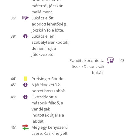
méterről, jócskán
mellé ment.
36'
Lukács előtt
adódott lehetőség,
jócskán fölé lőtte.
39'
Lukács ellen
szabálytalankodtak,
de nem fújt a
játékvezető.
Paudits koccintotta
43'
össze Dzsudzsák
bokáit.
44'
Preisinger Sándor
45'
A játékvezető 2
percet hosszabbít.
46'
Elkezdődött a
második félidő, a
vendégek
indították útjára a
labdát.
46'
Még egy kényszerű
csere, Kasik helyett