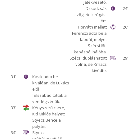
játékvezető.
Dzsudzsák
24'
szöglete kirúgást
ért.
Horváth mellett
26'
Ferenczi adta be a
labdát, melyet
Szécsi lőtt
kapásból hálóba.
Szécsi duplázhatott
29'
volna, de Krnács
kivédte.
31'
Kasik adta be
kiválóan, de Lukács
elől
felszabadítottak a
vendég védők.
33'
Kényszerű csere,
Kitl Miklós helyett
Styecz Bence a
pályán.
34'
Styecz
próbálkozott 16