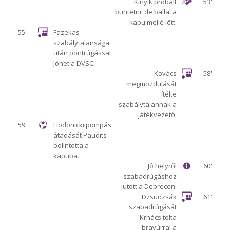
Kinyik próbált
53'
büntetni, de ballal a
kapu mellé lőtt.
55'
Fazekas
szabálytalansága
után pontrúgással
jöhet a DVSC.
Kovács
58'
megmozdulását
ítélte
szabálytalannak a
játékvezető.
59'
Hodonicki pompás
átadását Paudits
bolintotta a
kapuba.
Jó helyről
60'
szabadrúgáshoz
jutott a Debrecen.
Dzsudzsák
61'
szabadrúgását
Krnács tolta
bravúrral a