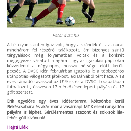
Fotó: dvsc.hu
A hír olyan szinten igaz volt, hogy a szándék és az akarat
mindhárom fél részéről találkozott, ám bizonyos szintű
tárgyalások még folyamatban voltak és a konkrét
megegyezés váratott magára – így az igazolási papírokra
közvetlenül a négynapos, hosszú hétvége előtt került
pecsét. A DVSC idén februárban igazolta le a többszörös
utánpótlás-válogatott játékost, aki Dániából tért haza. A 18
éves támadó tavasszal az U19-es és a DVSC II csapatában
futballozott, összesen 17 mérkőzésen lépett pályára és 17
gólt szerzett.
Erik egyelőre egy éves időtartamra, kölcsönbe kerül
Békéscsabára és akár már a vasárnapi MTK elleni rangadón
pályára is léphet. Sérülésmentes szezont és sok-sok lila-
fehér gólt kívánunk!
Hajrá Lilák!