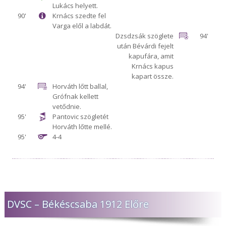
Lukács helyett.
90'
Krnács szedte fel
Varga elől a labdát.
Dzsdzsák szöglete
94'
után Bévárdi fejelt
kapufára, amit
Krnács kapus
kapart össze.
94'
Horváth lőtt ballal,
Grófnak kellett
vetődnie.
95'
Pantovic szögletét
Horváth lőtte mellé.
95'
4-4
DVSC – Békéscsaba 1912 Előre