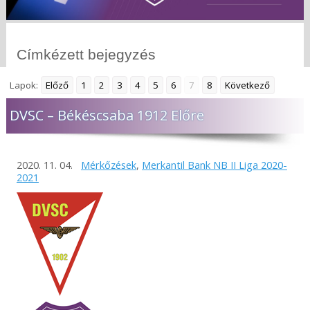
Címkézett bejegyzés
Lapok:
Előző
1
2
3
4
5
6
7
8
Következő
DVSC – Békéscsaba 1912 Előre
2020. 11. 04.
Mérkőzések
,
Merkantil Bank NB II Liga 2020-
2021