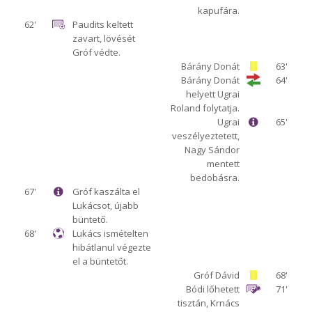
kapufára.
62'
Paudits keltett
zavart, lövését
Gróf védte.
Bárány Donát
63'
Bárány Donát
64'
helyett Ugrai
Roland folytatja.
Ugrai
65'
veszélyeztetett,
Nagy Sándor
mentett
bedobásra.
67'
Gróf kaszálta el
Lukácsot, újabb
büntető.
68'
Lukács ismételten
hibátlanul végezte
el a büntetőt.
Gróf Dávid
68'
Bódi lőhetett
71'
tisztán, Krnács