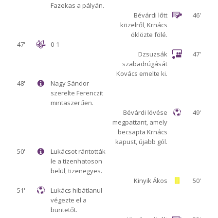
Fazekas a pályán.
Bévárdi lőtt
46'
közelről, Krnács
öklözte fölé.
47'
0-1
Dzsuzsák
47'
szabadrúgását
Kovács emelte ki.
48'
Nagy Sándor
szerelte Ferenczit
mintaszerűen.
Bévárdi lövése
49'
megpattant, amely
becsapta Krnács
kapust, újabb gól.
50'
Lukácsot rántották
le a tizenhatoson
belül, tizenegyes.
Kinyik Ákos
50'
51'
Lukács hibátlanul
végezte el a
büntetőt.