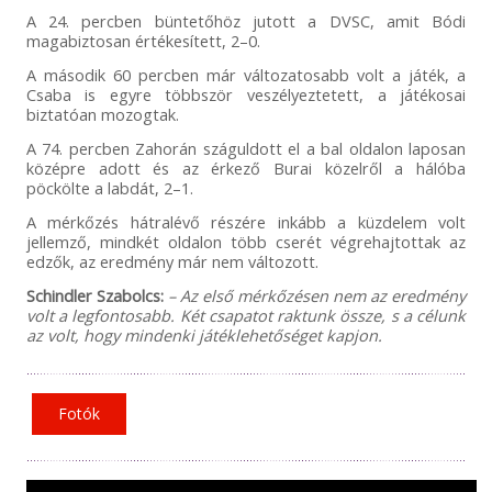
A 24. percben büntetőhöz jutott a DVSC, amit Bódi
magabiztosan értékesített, 2–0.
A második 60 percben már változatosabb volt a játék, a
Csaba is egyre többször veszélyeztetett, a játékosai
biztatóan mozogtak.
A 74. percben Zahorán száguldott el a bal oldalon laposan
középre adott és az érkező Burai közelről a hálóba
pöckölte a labdát, 2–1.
A mérkőzés hátralévő részére inkább a küzdelem volt
jellemző, mindkét oldalon több cserét végrehajtottak az
edzők, az eredmény már nem változott.
Schindler Szabolcs:
– Az első mérkőzésen nem az eredmény
volt a legfontosabb. Két csapatot raktunk össze, s a célunk
az volt, hogy mindenki játéklehetőséget kapjon.
Fotók