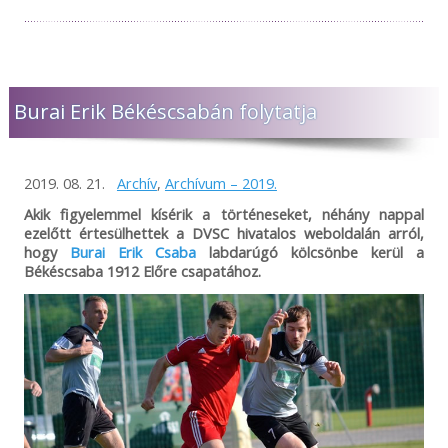
Burai Erik Békéscsabán folytatja
2019. 08. 21.
Archív
,
Archívum – 2019.
Akik figyelemmel kísérik a történeseket, néhány nappal
ezelőtt értesülhettek a DVSC hivatalos weboldalán arról,
hogy
Burai Erik Csaba
labdarúgó kölcsönbe kerül a
Békéscsaba 1912 Előre csapatához.