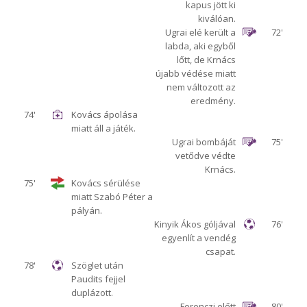
kapus jött ki
kiválóan.
Ugrai elé került a
72'
labda, aki egyből
lőtt, de Krnács
újabb védése miatt
nem változott az
eredmény.
74'
Kovács ápolása
miatt áll a játék.
Ugrai bombáját
75'
vetődve védte
Krnács.
75'
Kovács sérülése
miatt Szabó Péter a
pályán.
Kinyik Ákos góljával
76'
egyenlít a vendég
csapat.
78'
Szöglet után
Paudits fejjel
duplázott.
Ferenczi előtt
80'