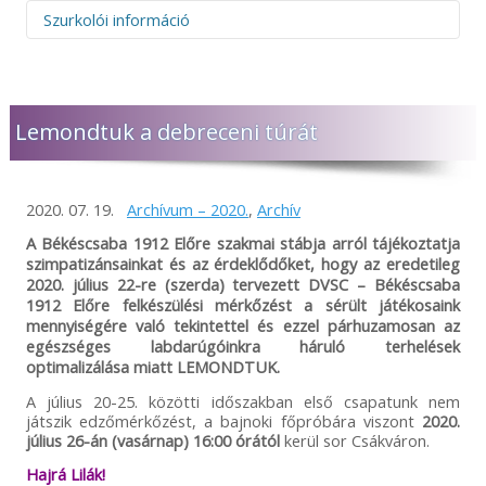
Szurkolói információ
Figyelem! Felhívjuk figyelmüket, hogy az idegenbeli
mérkőzések megtekintése és az elutazás előtt minden
esetben szíveskedjenek figyelmesen elolvasni a
Lemondtuk a debreceni túrát
mérkőzésekkel kapcsolatos információkat, melyeket
egyedülálló módon rendszeresen és azonnal frissítünk,
miután hivatalos formában megkaptuk a belépőjegyekkel
és beléptetéssel kapcsolatos tájékoztatást. A szükséges
2020. 07. 19.
Archívum – 2020.
,
Archív
tudnivalókat időben megosztjuk összes online felületünkön,
így a Békéscsaba 1912 Előre NEM tud felelősséget vállalni
A Békéscsaba 1912 Előre szakmai stábja arról tájékoztatja
abban az esetben, ha valaki az információk hiányára
szimpatizánsainkat és az érdeklődőket, hogy az eredetileg
hivatkozva, bármilyen okból nem tud az adott mérkőzésre
2020. július 22-re (szerda) tervezett DVSC – Békéscsaba
bejutni! Előfordulhat, hogy adott esetben a vendéglátó klub
1912 Előre felkészülési mérkőzést a sérült játékosaink
nem ad minden részletre kiterjedő tájékoztatást, így
mennyiségére való tekintettel és ezzel párhuzamosan az
mindenképp javasoljuk, hogy keressék fel az ellenfél
egészséges labdarúgóinkra háruló terhelések
csapatának felületeit is és tájékozódjanak a bejutás
optimalizálása miatt LEMONDTUK.
feltételeiről. A Békéscsaba 1912 Előre minden tőle telhetőt
megtesz azért, hogy vendégei, szurkolói és az érdeklődők
A július 20-25. közötti időszakban első csapatunk nem
időben, megfelelő felvilágosítást kapjanak, de önhibánkon
játszik edzőmérkőzést, a bajnoki főpróbára viszont
2020.
kívül a helyszíni rendezési feltételekért NEM tudunk
július 26-án (vasárnap) 16:00 órától
kerül sor Csákváron.
felelősséget vállalni. Megértésüket és türelmüket
köszönjük!
Hajrá Lilák!