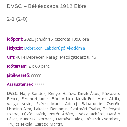
DVSC – Békéscsaba 1912 Előre
2-1 (2-0)
Időpont:
2020. január 15. (szerda) 13:00 óra
Helyszín:
Debreceni Labdarúgó Akadémia
Cím:
4014 Debrecen-Pallag, Mezőgazdász u. 46.
Időtartam:
2 x 60 perc.
Játékvezető:
?????
Asszisztensek:
?????
DVSC:
Nagy Sándor, Bényei Balázs, Kinyik Ákos, Pávkovics
Bence, Ferenczi János, Bódi Ádám, Kinyik Erik, Haris Attila,
Varga Kevin, Szécsi Márk, Adeniji Babatunde.
Cserék:
Hrabina Alex, Lakatos Benjámin, Szatmári Csaba, Belényesi
Csaba, Fűzfői Márk, Pintér Ádám, Csősz Richárd, Baráth
Péter, Kundrák Norbert, Damásdi Alex, Bévárdi Zsombor,
Trujics Nikola, Csirszki Martin.