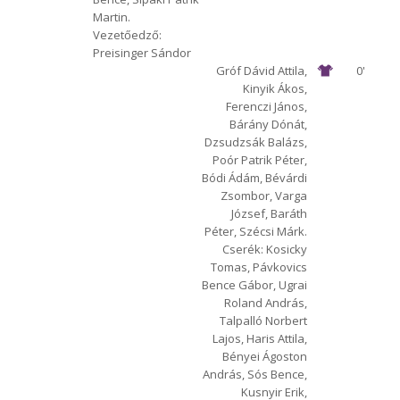
Martin.
Vezetőedző:
Preisinger Sándor
Gróf Dávid Attila,
0'
Kinyik Ákos,
Ferenczi János,
Bárány Dónát,
Dzsudzsák Balázs,
Poór Patrik Péter,
Bódi Ádám, Bévárdi
Zsombor, Varga
József, Baráth
Péter, Szécsi Márk.
Cserék: Kosicky
Tomas, Pávkovics
Bence Gábor, Ugrai
Roland András,
Talpalló Norbert
Lajos, Haris Attila,
Bényei Ágoston
András, Sós Bence,
Kusnyir Erik,