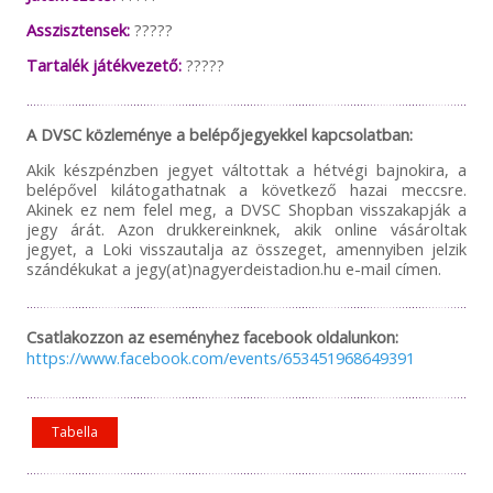
Asszisztensek:
?????
Tartalék játékvezető:
?????
A DVSC közleménye a belépőjegyekkel kapcsolatban:
Akik készpénzben jegyet váltottak a hétvégi bajnokira, a
belépővel kilátogathatnak a következő hazai meccsre.
Akinek ez nem felel meg, a DVSC Shopban visszakapják a
jegy árát. Azon drukkereinknek, akik online vásároltak
jegyet, a Loki visszautalja az összeget, amennyiben jelzik
szándékukat a jegy(at)nagyerdeistadion.hu e-mail címen.
Csatlakozzon az eseményhez facebook oldalunkon:
https://www.facebook.com/events/653451968649391
Tabella