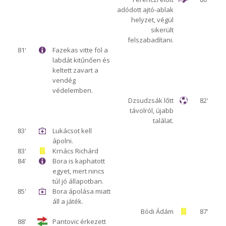
adódott ajtó-ablak
helyzet, végül
sikerült
felszabadítani.
81'
Fazekas vitte föl a
labdát kitűnően és
keltett zavart a
vendég
védelemben.
Dzsudzsák lőtt
82'
távolról, újabb
találat.
83'
Lukácsot kell
ápolni.
83'
Krnács Richárd
84'
Bora is kaphatott
egyet, mert nincs
túl jó állapotban.
85'
Bora ápolása miatt
áll a játék.
Bódi Ádám
87'
88'
Pantovic érkezett