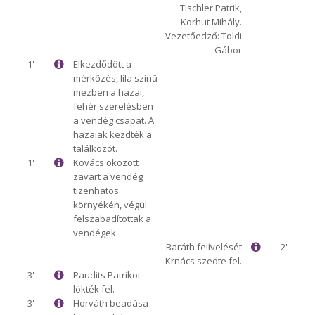
Tischler Patrik,
Korhut Mihály.
Vezetőedző: Toldi
Gábor
1'
Elkezdődött a
mérkőzés, lila színű
mezben a hazai,
fehér szerelésben
a vendég csapat. A
hazaiak kezdték a
találkozót.
1'
Kovács okozott
zavart a vendég
tizenhatos
környékén, végül
felszabadítottak a
vendégek.
Baráth felívelését
2'
Krnács szedte fel.
3'
Paudits Patrikot
lökték fel.
3'
Horváth beadása