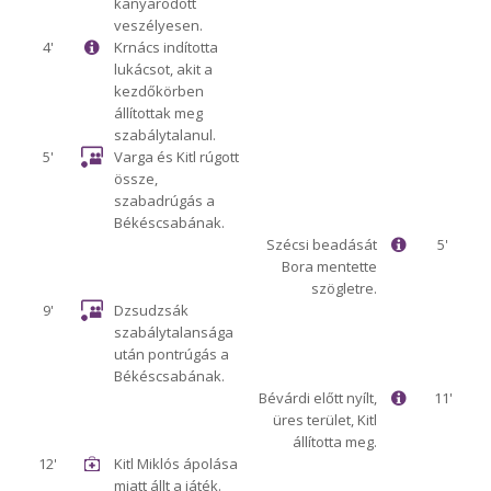
kanyarodott
veszélyesen.
4'
Krnács indította
lukácsot, akit a
kezdőkörben
állítottak meg
szabálytalanul.
5'
Varga és Kitl rúgott
össze,
szabadrúgás a
Békéscsabának.
Szécsi beadását
5'
Bora mentette
szögletre.
9'
Dzsudzsák
szabálytalansága
után pontrúgás a
Békéscsabának.
Bévárdi előtt nyílt,
11'
üres terület, Kitl
állította meg.
12'
Kitl Miklós ápolása
miatt állt a játék.