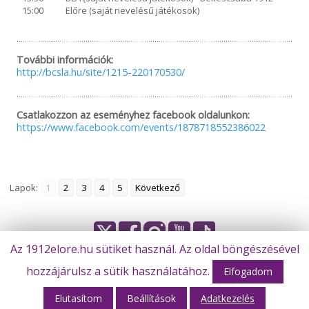
15:00
Előre (saját nevelésű játékosok)
További információk:
http://bcsla.hu/site/1215-220170530/
Csatlakozzon az eseményhez facebook oldalunkon:
https://www.facebook.com/events/1878718552386022
Lapok:
1
2
3
4
5
Következő
Az 1912elore.hu sütiket használ. Az oldal böngészésével
© Békéscsaba 1912 Előre Futball Zrt.
hozzájárulsz a sütik használatához.
Elfogadom
Elutasítom
Beállítások
Adatkezelés
Webhost: M-Design