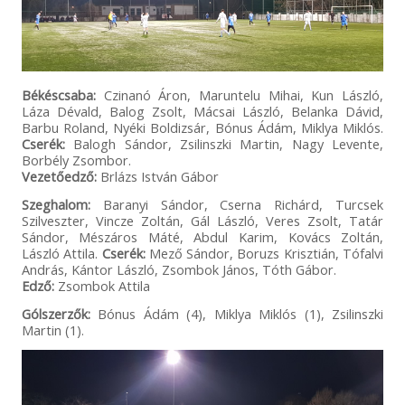
Békéscsaba:
Czinanó Áron, Maruntelu Mihai, Kun László,
Láza Dévald, Balog Zsolt, Mácsai László, Belanka Dávid,
Barbu Roland, Nyéki Boldizsár, Bónus Ádám, Miklya Miklós.
Cserék:
Balogh Sándor, Zsilinszki Martin, Nagy Levente,
Borbély Zsombor.
Vezetőedző:
Brlázs István Gábor
Szeghalom:
Baranyi Sándor, Cserna Richárd, Turcsek
Szilveszter, Vincze Zoltán, Gál László, Veres Zsolt, Tatár
Sándor, Mészáros Máté, Abdul Karim, Kovács Zoltán,
László Attila.
Cserék:
Mező Sándor, Boruzs Krisztián, Tófalvi
András, Kántor László, Zsombok János, Tóth Gábor.
Edző:
Zsombok Attila
Gólszerzők:
Bónus Ádám (4), Miklya Miklós (1), Zsilinszki
Martin (1).