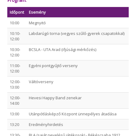
Időpont
Esemény
10:00
Megnyitó
10:10-
Labdarúgó torna (vegyes szűlő-gyerek csapatokkal)
12:00
10:30-
BCSLA - UTA Arad (ifjúsági mérkőzés)
12:00
11:00-
Egyéni pontgyűjtő verseny
12:00
12:00-
Váltóverseny
13:00
12:00-
Hevesi Happy Band zenekar
14:00
13:00
Utánpótlásképző Központ ünnepélyes átadása
13:20
Eredményhirdetés
13:30-
BLA (saját nevelésű játékosok) - Békéscsaba 1912