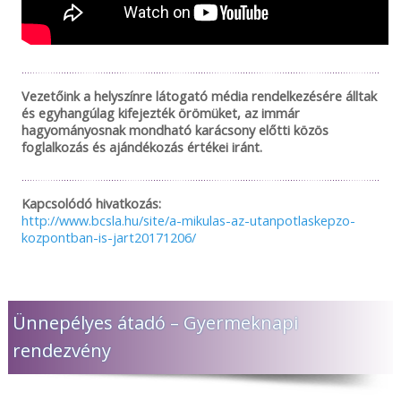
Vezetőink a helyszínre látogató média rendelkezésére álltak
és egyhangúlag kifejezték örömüket, az immár
hagyományosnak mondható karácsony előtti közös
foglalkozás és ajándékozás értékei iránt.
Kapcsolódó hivatkozás:
http://www.bcsla.hu/site/a-mikulas-az-utanpotlaskepzo-
kozpontban-is-jart20171206/
Ünnepélyes átadó – Gyermeknapi
rendezvény