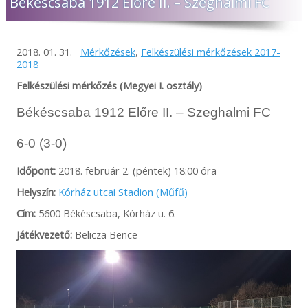
Békéscsaba 1912 Előre II. – Szeghalmi FC
2018. 01. 31.
Mérkőzések
,
Felkészülési mérkőzések 2017-
2018
Felkészülési mérkőzés (Megyei I. osztály)
Békéscsaba 1912 Előre II. – Szeghalmi FC
6-0 (3-0)
Időpont:
2018. február 2. (péntek) 18:00 óra
Helyszín:
Kórház utcai Stadion (Műfű)
Cím:
5600 Békéscsaba, Kórház u. 6.
Játékvezető:
Belicza Bence