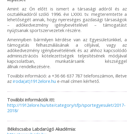
Amint az Ön előtt is ismert a társasági adóról és az
osztalékadóról szóló 1996. évi LXXXI. tv. megteremtette a
lehetőségét annak, hogy nyereséges gazdasági társaságok
– adókedvezmény igénybevételével – támogatást
nyújtsanak sportszervezetek részére.
Amennyiben bármilyen kérdése van az Egyesületünkkel, a
támogatás felhasználásának a céljával, vagy az
adókedvezmény igénybevételének és az ahhoz kapcsolódó
adminisztrációs kötelezettségek teljesítésének módjával
kapcsolatban, munkatársaink készséggel
állnak rendelkezésére.
További információ: a +36 66 637 787 telefonszámon, illetve
az
iroda(at)1912elore.hu
e-mail címen kérhető.
További információk itt:
http://1912elore.hu/site/category/sfp/sportegyesulet/2017-
2018/
Békéscsaba Labdarúgó Akadémia: