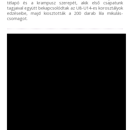
télapó és a krampusz szerepét, akik első csapatunk
tagjaival együtt bekapcsolódtak az U8-U14-es korosztályok
edzéseibe, majd kiosztották a 200 darab lila mikulás-
csomagot.