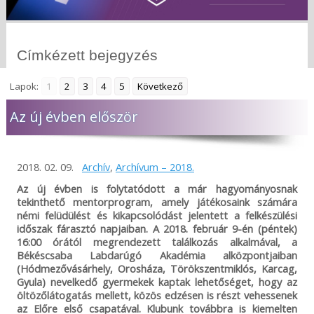
Címkézett bejegyzés
Lapok:
1
2
3
4
5
Következő
Az új évben először
2018. 02. 09.
Archív
,
Archívum – 2018.
Az új évben is folytatódott a már hagyományosnak
tekinthető mentorprogram, amely játékosaink számára
némi felüdülést és kikapcsolódást jelentett a felkészülési
időszak fárasztó napjaiban. A 2018. február 9-én (péntek)
16:00 órától megrendezett találkozás alkalmával, a
Békéscsaba Labdarúgó Akadémia alközpontjaiban
(Hódmezővásárhely, Orosháza, Törökszentmiklós, Karcag,
Gyula) nevelkedő gyermekek kaptak lehetőséget, hogy az
öltözőlátogatás mellett, közös edzésen is részt vehessenek
az Előre első csapatával. Klubunk továbbra is kiemelten