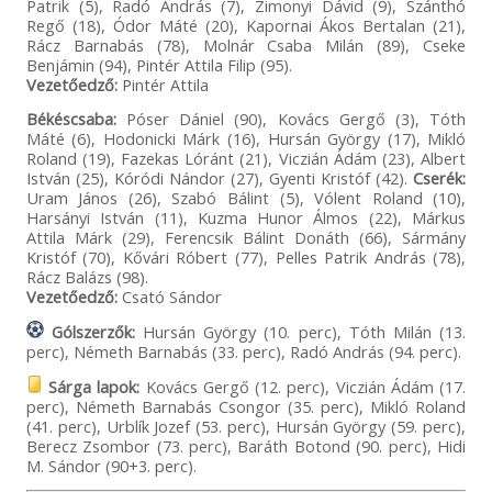
Patrik (5), Radó András (7), Zimonyi Dávid (9), Szánthó
Regő (18), Ódor Máté (20), Kapornai Ákos Bertalan (21),
Rácz Barnabás (78), Molnár Csaba Milán (89), Cseke
Benjámin (94), Pintér Attila Filip (95).
Vezetőedző:
Pintér Attila
Békéscsaba:
Póser Dániel (90), Kovács Gergő (3), Tóth
Máté (6), Hodonicki Márk (16), Hursán György (17), Mikló
Roland (19), Fazekas Lóránt (21), Viczián Ádám (23), Albert
István (25), Kóródi Nándor (27), Gyenti Kristóf (42).
Cserék:
Uram János (26), Szabó Bálint (5), Vólent Roland (10),
Harsányi István (11), Kuzma Hunor Álmos (22), Márkus
Attila Márk (29), Ferencsik Bálint Donáth (66), Sármány
Kristóf (70), Kővári Róbert (77), Pelles Patrik András (78),
Rácz Balázs (98).
Vezetőedző:
Csató Sándor
Gólszerzők:
Hursán György (10. perc), Tóth Milán (13.
perc), Németh Barnabás (33. perc), Radó András (94. perc).
Sárga lapok:
Kovács Gergő (12. perc), Viczián Ádám (17.
perc), Németh Barnabás Csongor (35. perc), Mikló Roland
(41. perc), Urblík Jozef (53. perc), Hursán György (59. perc),
Berecz Zsombor (73. perc), Baráth Botond (90. perc), Hidi
M. Sándor (90+3. perc).