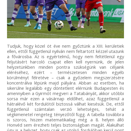
Tudjuk, hogy közel öt éve nem győztünk a XIII. kerületiek
ellen, ettől függetlenül nyilván nem feltartott kézzel utazunk
a fővárosba. Az is egyértelmű, hogy nem feltétlenül egy
feljutásért harcoló csapat ellen kell nyernünk, de jelen
helyzetünkben minden pontra szükségünk van céljaink
eléréséhez, ezért – természetesen minden egyéb
körülményt félretéve – csak a győzelem megszerzésére
koncentrálva lépünk majd pályára. Abban az esetben, ha
sikerülne legalább egy döntetlent elérnünk Budapesten és
amennyiben a Gyirmót megveri a Tatabányát, akkor utóbbi
sorsa már ezen a vásárnap eldőlhet, azaz függetlenül a
hátralévő két fordulótól biztossá válhat kiesésük. De, ettől
függetlenül számtalan verzió lehetséges, tehát a
végkimenetel rengeteg tényezőtől függ. A tabella továbbra
is szoros, hiszen matematikailag még a 8. helyen álló
Honvéd sem érezheti teljes biztonságban magát. Alakulhat
úgy is a helyzet, hogy csak az utolsó fordulóban kerül pont