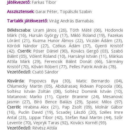
Játékvezető:
Farkas Tibor
Asszisztensek:
Garai Péter, Topálszki Szabin
Tartalék játékvezető:
Virág András Barnabás
Békéscsaba:
Uram János (26), Tóth Máté (06), Hodoncki
Márk (16), Hursán György (17), Mikló Roland (19), Fazekas
Lóránt (21), Kuzma Hunor Álmos (22), Viczián Ádám (23),
Kóródi Nándor (27), Czékus Ádám (37), Gyenti Kristóf
(42).
Cserék:
Póser Dániel (90), Kovács Gergő (03), Szabó
Bálint (05), Vólent Roland (10), Harsányi István (11), Márkus
Attila Márk (29), Ferencsik Bálint Donát (66), Sármány
Kristóf (70), Kővári Róbert (77), Pelles Patrik András (78).
Vezetőedző:
Csató Sándor
Kisvárda:
Popovics Illya (30), Matic Bernardo (04),
Chlumecky Martin (05), Abdulrasaq Ridwan Popoola (06),
Soltész István Zoltán (08), Soltész Dominik István (10),
Matanovic Marko (11), Cipetir Branimir (24), Mesanovic
Jasmin (27), Bíró Bence Balázs (29), Spasic Milos (97).
Cserék:
Hrabina Alex (21), Pap Zsolt (09), Molnár Gábor
(16), Puclin David (19), Scsadej László (20), Széles Imre
Antal (23), Lippai Tibor (42), Stefan Raul Martin (44), Szőr
Levente (70), Vepryk Taras (92), Kovács Kornél (93).
Vezetőedző:
Révész Attila