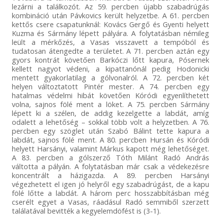
lezárni a találkozót. Az 59. percben újabb szabadrúgás
kombináció után Pávkovics került helyzetbe. A 61. percben
kettős csere csapatunknál: Kovács Gergő és Gyenti helyett
Kuzma és Sármány lépett pályára. A folytatásban némileg
leült a mérkőzés, a Vasas visszavett a tempóból és
tudatosan átengedte a területet. A 71. percben aztán egy
gyors kontrát követően Barkóczi lőtt kapura, Pósernek
kellett nagyot védeni, a kipattanónál pedig Hodonicki
mentett gyakorlatilag a gólvonalról. A 72. percben két
helyen változtatott Pintér mester. A 74. percben egy
hatalmas védelmi hibát követően Kóródi egyenlíthetett
volna, sajnos fölé ment a löket. A 75. percben Sármány
lépett ki a szélen, de addig kezelgette a labdát, amíg
odalett a lehetőség – sokkal több volt a helyzetben. A 76.
percben egy szöglet után Szabó Bálint tette kapura a
labdát, sajnos fölé ment. A 80. percben Hursán és Kóródi
helyett Harsányi, valamint Márkus kapott még lehetőséget.
A 83. percben a gólszerző Tóth Milánt Radó András
váltotta a pályán. A folytatásban már csak a védekezésre
koncentrált a házigazda. A 89. percben Harsányi
végezhetett el igen jó helyről egy szabadrúgást, de a kapu
fölé lőtte a labdát. A három perc hosszabbításban még
cserélt egyet a Vasas, ráadásul Radó semmiből szerzett
találatával bevitték a kegyelemdöfést is (3-1).