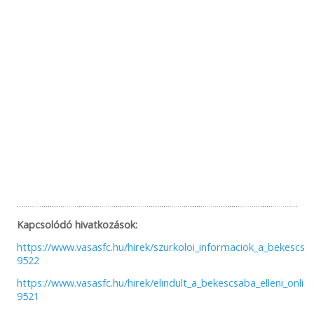
Kapcsolódó hivatkozások:
https://www.vasasfc.hu/hirek/szurkoloi_informaciok_a_bekescsa
9522
https://www.vasasfc.hu/hirek/elindult_a_bekescsaba_elleni_onlin
9521