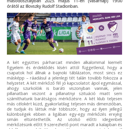
másodosztályban 2025. május 11-én (vasárnap) 19:00
órától az Illovszky Rudolf Stadionban.
A két együttes párharcait minden alkalommal kiemelt
figyelem és érdeklődés kíséri attól függetlenül, hogy a
csapatok hol állnak a bajnoki táblázaton, most sincs ez
másképp – ráadásul a jelenlegi tét talán tovább fokozza a
helyzetet. A két mérkőző fél jó kapcsolatot ápol egymással,
ahogy szurkolóik is baráti viszonyban vannak, jelen
pillanatban viszont a pillanatnyi szituáció miatt sem
számíthatunk barátságos mérkőzésre. A két klub teljesen
más célokért küzd, gyakorlatilag teljesen más dimenzióban,
de tudjuk és láttuk már többször, hogy az ilyen jellegű
különbségek ebben a ligában egy-egy mérkőzés erejéig
simán eltüntethetők. Az utolsó előtti idegenbeli
mérkőzésünk előtt 9 szerezhető pont maradt a kalapban és