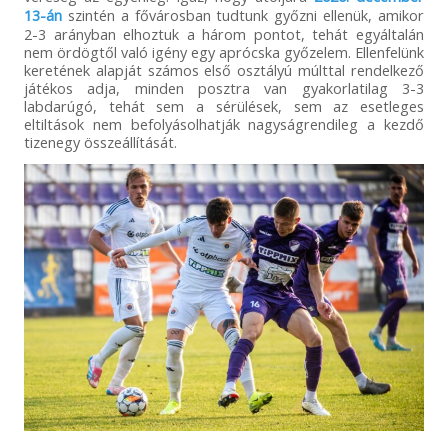
13-án
szintén a fővárosban tudtunk győzni ellenük, amikor
2-3 arányban elhoztuk a három pontot, tehát egyáltalán
nem ördögtől való igény egy aprócska győzelem. Ellenfelünk
keretének alapját számos első osztályú múlttal rendelkező
játékos adja, minden posztra van gyakorlatilag 3-3
labdarúgó, tehát sem a sérülések, sem az esetleges
eltiltások nem befolyásolhatják nagyságrendileg a kezdő
tizenegy összeállítását.