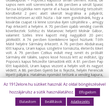
sajnos nem volt szerencsénk. A 66. percben a sérült Spasic
furcsa közjátéka nem nyerte el a hazai közönség tetszését:
körülbelül 2 perc alatt sikerült leugrálnia a pályáról,
természetesen az időt húzta – bár nem gondolnánk, hogy a
kisvárdai csapat rá lenne szorulva ilyen színjátékra -, amúgy
Pap érkezett a helyére. A 70. percben újabb vendég cserék
következtek: Soltész és Matanovic helyett Molnár Gábor,
valamint Széles Imre kapott még nagyjából 20 perc
játékidőt. A 74. percben tizenkilencre lapot húztunk: Tóth
Máté helyére Sármány érkezett. A 76. percben Abdulrasaq
lőtt kapura, Uram kapus szögletre tornászta, életerős löket
volt. A 79. percben Czékus indult meg ismét és próbált
Sármány elé tálalni, sajnos kissé hosszú lett az indítást, így
Popovics kapus felszedte támadónk elől. A 81. percben Pap
lőtt kapásból, Uram kapus viszont a helyén volt és nagyot
védett. A 86. percben Gyenti be is fejezte, helyén Ferencsik
lépett pályára. Hatalmas nyomást tettünk a vendég kapura,
amelynek meg is lett az eredménye, egy kapu előtti
kavarodást kihasználva Czékus kaparintotta meg a labdát
Az 1912elore.hu sütiket használ. Az oldal böngészésével
és könyörtelenül a hálóba bombázott (2-2). A 90. percben
hozzájárulsz a sütik használatához.
újabb várdai támadás végén Uram védett egy óriásit, bár
Elfogadom
már kezezést mutatott a játékvezető, tehát nem lett volna
érvényes gól. A rende játékidő letelte után 4 percet
Elutasítom
Beállítások
Adatkezelés
hosszabbítás következett, de már nem változott az