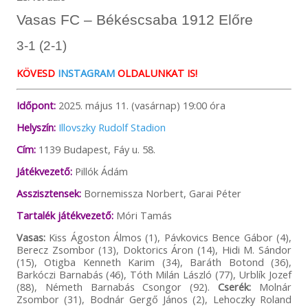
Vasas FC – Békéscsaba 1912 Előre
3-1 (2-1)
KÖVESD
INSTAGRAM
OLDALUNKAT IS!
Időpont:
2025. május 11. (vasárnap) 19:00 óra
Helyszín:
Illovszky Rudolf Stadion
Cím:
1139 Budapest, Fáy u. 58.
Játékvezető:
Pillók Ádám
Asszisztensek:
Bornemissza Norbert, Garai Péter
Tartalék játékvezető:
Móri Tamás
Vasas:
Kiss Ágoston Álmos (1), Pávkovics Bence Gábor (4),
Berecz Zsombor (13), Doktorics Áron (14), Hidi M. Sándor
(15), Otigba Kenneth Karim (34), Baráth Botond (36),
Barkóczi Barnabás (46), Tóth Milán László (77), Urblík Jozef
(88), Németh Barnabás Csongor (92).
Cserék:
Molnár
Zsombor (31), Bodnár Gergő János (2), Lehoczky Roland