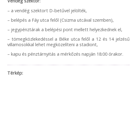
Vendég szektor:
– a vendég szektort D-betűvel jelölték,
– belépés a Fáy utca felől (Csizma utcával szemben),
– jegypénztárak a belépési pont mellett helyezkednek el,
– tömegközlekedéssel a Béke utca felől a 12 és 14 jelzésű
villamosokkal lehet megközelíteni a stadiont,
– kapu és pénztárnyitás a mérkőzés napján 18:00 órakor.
Térkép: