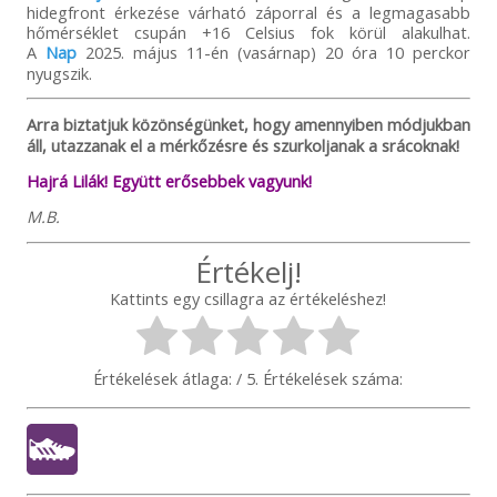
hidegfront érkezése várható záporral és a legmagasabb
hőmérséklet csupán +16 Celsius fok körül alakulhat.
A
Nap
2025. május 11-én (vasárnap) 20 óra 10 perckor
nyugszik.
Arra biztatjuk közönségünket, hogy amennyiben módjukban
áll, utazzanak el a mérkőzésre és szurkoljanak a srácoknak!
Hajrá Lilák! Együtt erősebbek vagyunk!
M.B.
Értékelj!
Kattints egy csillagra az értékeléshez!
Értékelések átlaga:
/ 5. Értékelések száma: