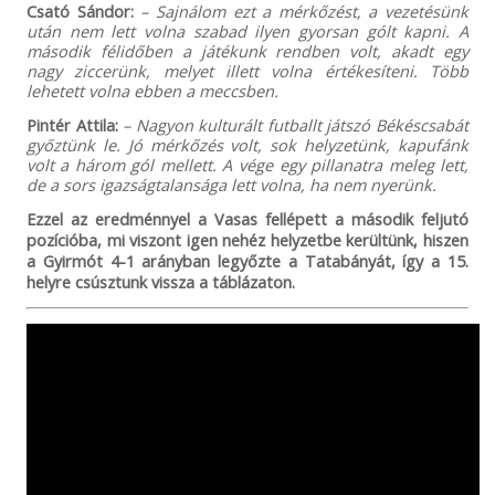
Csató Sándor:
– Sajnálom ezt a mérkőzést, a vezetésünk
után nem lett volna szabad ilyen gyorsan gólt kapni. A
második félidőben a játékunk rendben volt, akadt egy
nagy ziccerünk, melyet illett volna értékesíteni. Több
lehetett volna ebben a meccsben.
Pintér Attila:
– Nagyon kulturált futballt játszó Békéscsabát
győztünk le. Jó mérkőzés volt, sok helyzetünk, kapufánk
volt a három gól mellett. A vége egy pillanatra meleg lett,
de a sors igazságtalansága lett volna, ha nem nyerünk.
Ezzel az eredménnyel a Vasas fellépett a második feljutó
pozícióba, mi viszont igen nehéz helyzetbe kerültünk, hiszen
a Gyirmót 4-1 arányban legyőzte a Tatabányát, így a 15.
helyre csúsztunk vissza a táblázaton.