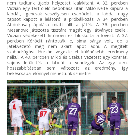
nem tudtunk újabb helyzetet kialakítani. A 32. percben
Viczián egy tért ölelő bedobása után Mikló ívelte kapura a
labdát, igencsak veszélyesen csapódott a labda, nagy
tapsot kapott a lelátóról a próbálkozás. A 34. percben
Abdulrasaq ápolása miatt állt a játék. A 36. percben
Mesanovic játszotta tisztára magát egy látványos csellel,
Viczián védekezett kitűnően és blokkolta a lövést. A 37.
percben Kóródit rántották le, sima sárga volt, de a
játékvezető még nem akart lapot adni. A megítélt
szabadrúgást Hursán végezte el különösebb eredmény
nélkül. A 43. percben Mikló és Czékus vezetett egy kontrát,
sajnos lefülelték a labdát a vendégek. Az egy perc
hosszabbításban sem változott az eredmény, így
békéscsabai előnnyel mehettünk szünetre.