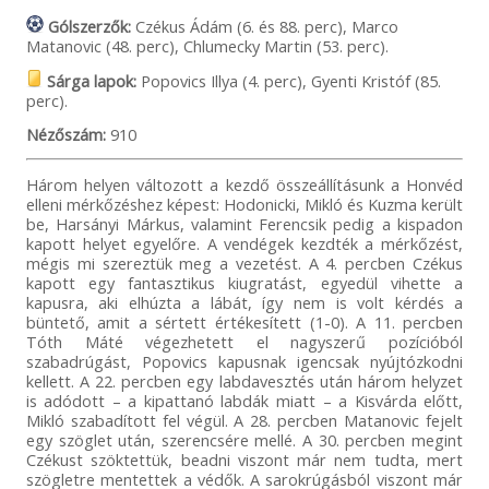
Gólszerzők:
Czékus Ádám (6. és 88. perc), Marco
Matanovic (48. perc), Chlumecky Martin (53. perc).
Sárga lapok:
Popovics Illya (4. perc), Gyenti Kristóf (85.
perc).
Nézőszám:
910
Három helyen változott a kezdő összeállításunk a Honvéd
elleni mérkőzéshez képest: Hodonicki, Mikló és Kuzma került
be, Harsányi Márkus, valamint Ferencsik pedig a kispadon
kapott helyet egyelőre. A vendégek kezdték a mérkőzést,
mégis mi szereztük meg a vezetést. A 4. percben Czékus
kapott egy fantasztikus kiugratást, egyedül vihette a
kapusra, aki elhúzta a lábát, így nem is volt kérdés a
büntető, amit a sértett értékesített (1-0). A 11. percben
Tóth Máté végezhetett el nagyszerű pozícióból
szabadrúgást, Popovics kapusnak igencsak nyújtózkodni
kellett. A 22. percben egy labdavesztés után három helyzet
is adódott – a kipattanó labdák miatt – a Kisvárda előtt,
Mikló szabadított fel végül. A 28. percben Matanovic fejelt
egy szöglet után, szerencsére mellé. A 30. percben megint
Czékust szöktettük, beadni viszont már nem tudta, mert
szögletre mentettek a védők. A sarokrúgásból viszont már