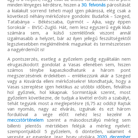
minden lényeges kérdésre, hiszen a
30. felvonás
párosítását
a kialakult sorrend teheti majd igen pikánssá, elég csak a
következő néhány mérkőzésre gondolni: Budafok – Szeged,
Tatabánya – Békéscsaba, Gyirmót – Ajka, vagy éppen
Soroksár – BVSC-Zugló. Hát, nem lesz egyszerű egyik klub
számára sem, a külső szemlélőnek viszont annál
izgalmasabb a helyzet, bár az ilyen jellegű feszültségektől
legszívesebben megkímélnénk magunkat és természetesen
a nagyérdeműt is!
A pontszerzés, esetleg a győzelem pedig egyáltalán nem
elrugaszkodott gondolat a Vasas ellenében sem, hiszen
számos ténybe kapaszkodhatunk a három pont
megszerzésének érdekében – emlékezzünk akár a Szeged
vagy a Kisvárda elleni mérkőzésekre! Mondhatjuk, hogy a
Vasas szereplése igen hektikus az utóbbi időben, felváltva
hol győznek, hol kikapnak. Sormintájuk szerint, most
győzelem következne, de tudjuk a kivétel erősíti a szabályt,
tehát tegyünk most a meglepetésre (6,75 az odds)! Rajtuk
van nyomás, nagy az elvárás, izgulnak és ezt három
fordulóval a vége előtt nehéz lesz kezelni! A
meccstörténelem
szerint a másodosztályú mérleg sem
billenti jelentős mértékben feléjük a mérleg nyelvét:
szempontjukból 5 győzelem, 6 döntetlen, valamint 4
vereség az egyenleg. Igaz, hogy utoljára
2020. december