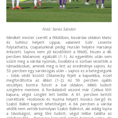
Fotó: Seres Sándor
Mindkét mester cserélt a félidőben, kisvárdai oldalon Matic
és Soltész helyett Lippai, valamint Szőr Levente
folytathatta, csapatunknál pedig Hursán helyére Harsányi
érkezett. Sajnos nem jól kezdődött a félidő, hiszen a 48.
percben Matanovic egalizált (1-1). Az egyenlítés után sem
szűnt meg a várdai nyomás, továbbra is sorban vezették a
támadásokat, aminek meg is lett az eredménye sajnos. Az
53. percben egy sarokrúgás után – sajnos ez a betegségünk
– több védő között Chlumecky fejelt a kapunkba, ezzel
megfordította az állást (1-2). Az 59. percben újabb
veszélyes kontra futott a bal oldalon, Mikló tudott
szögletre menteni. A fordulásból viszont már Czékus lőtt
kapura, végül szöglet lett belőle. A 61. percben kettőt
cseréltünk: Hodonicki és Kuzma helyett Kovács Gergő és
Szabó Bálint kapott lehetőséget. A 64. percben a várdai
védők nem vették komolyan Szabó Bálintot, aki addig lopta
a távolságot, amíg lőni tudott, végül telibe találta az
oldalkapufát – Popovics kapustól simán bement volna, de