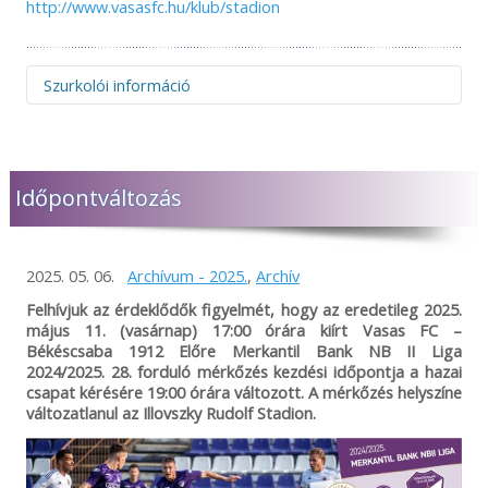
http://www.vasasfc.hu/klub/stadion
Szurkolói információ
Figyelem! Felhívjuk figyelmüket, hogy az idegenbeli
mérkőzések megtekintése és az elutazás előtt minden
esetben szíveskedjenek figyelmesen elolvasni a
Időpontváltozás
mérkőzésekkel kapcsolatos információkat. A szükséges
tudnivalókat időben megosztjuk összes online felületünkön,
így a Békéscsaba 1912 Előre NEM vállal felelősséget abban
az esetben, ha valaki az információk hiányára hivatkozva,
2025. 05. 06.
Archívum - 2025.
,
Archív
bármilyen okból nem tud az aktuális mérkőzésre bejutni!
Előfordulhat, hogy a vendéglátó klub nem ad minden
Felhívjuk az érdeklődők figyelmét, hogy az eredetileg 2025.
részletre kiterjedő tájékoztatást, így mindenképp javasoljuk,
május 11. (vasárnap) 17:00 órára kiírt Vasas FC –
hogy keressék fel az ellenfél csapatának felületeit is és
Békéscsaba 1912 Előre Merkantil Bank NB II Liga
tájékozódjanak a bejutás feltételeiről. A Békéscsaba 1912
2024/2025. 28. forduló mérkőzés kezdési időpontja a hazai
Előre minden tőle telhetőt megtesz azért, hogy vendégei,
csapat kérésére 19:00 órára változott. A mérkőzés helyszíne
szurkolói és az érdeklődők időben, megfelelő felvilágosítást
változatlanul az Illovszky Rudolf Stadion.
kapjanak, de önhibánkon kívül a helyszíni rendezési
sajátosságokért NEM vállalhatunk felelősséget.
Megértésüket és türelmüket köszönjük!