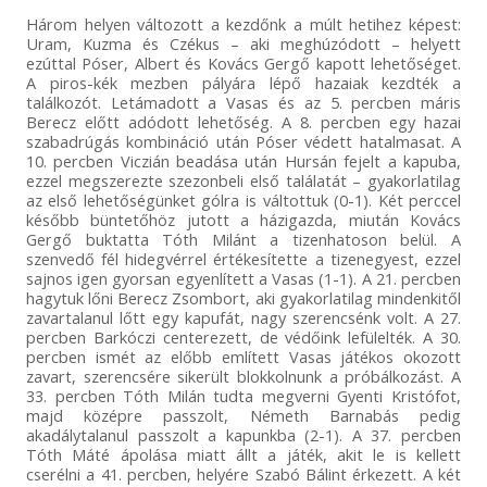
Három helyen változott a kezdőnk a múlt hetihez képest:
Uram, Kuzma és Czékus – aki meghúzódott – helyett
ezúttal Póser, Albert és Kovács Gergő kapott lehetőséget.
A piros-kék mezben pályára lépő hazaiak kezdték a
találkozót. Letámadott a Vasas és az 5. percben máris
Berecz előtt adódott lehetőség. A 8. percben egy hazai
szabadrúgás kombináció után Póser védett hatalmasat. A
10. percben Viczián beadása után Hursán fejelt a kapuba,
ezzel megszerezte szezonbeli első találatát – gyakorlatilag
az első lehetőségünket gólra is váltottuk (0-1). Két perccel
később büntetőhöz jutott a házigazda, miután Kovács
Gergő buktatta Tóth Milánt a tizenhatoson belül. A
szenvedő fél hidegvérrel értékesítette a tizenegyest, ezzel
sajnos igen gyorsan egyenlített a Vasas (1-1). A 21. percben
hagytuk lőni Berecz Zsombort, aki gyakorlatilag mindenkitől
zavartalanul lőtt egy kapufát, nagy szerencsénk volt. A 27.
percben Barkóczi centerezett, de védőink lefülelték. A 30.
percben ismét az előbb említett Vasas játékos okozott
zavart, szerencsére sikerült blokkolnunk a próbálkozást. A
33. percben Tóth Milán tudta megverni Gyenti Kristófot,
majd középre passzolt, Németh Barnabás pedig
akadálytalanul passzolt a kapunkba (2-1). A 37. percben
Tóth Máté ápolása miatt állt a játék, akit le is kellett
cserélni a 41. percben, helyére Szabó Bálint érkezett. A két