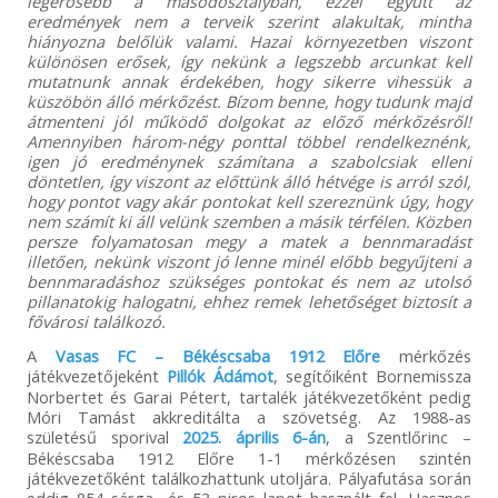
legerősebb a másodosztályban, ezzel együtt az
eredmények nem a terveik szerint alakultak, mintha
hiányozna belőlük valami. Hazai környezetben viszont
különösen erősek, így nekünk a legszebb arcunkat kell
mutatnunk annak érdekében, hogy sikerre vihessük a
küszöbön álló mérkőzést. Bízom benne, hogy tudunk majd
átmenteni jól működő dolgokat az előző mérkőzésről!
Amennyiben három-négy ponttal többel rendelkeznénk,
igen jó eredménynek számítana a szabolcsiak elleni
döntetlen, így viszont az előttünk álló hétvége is arról szól,
hogy pontot vagy akár pontokat kell szereznünk úgy, hogy
nem számít ki áll velünk szemben a másik térfélen. Közben
persze folyamatosan megy a matek a bennmaradást
illetően, nekünk viszont jó lenne minél előbb begyűjteni a
bennmaradáshoz szükséges pontokat és nem az utolsó
pillanatokig halogatni, ehhez remek lehetőséget biztosít a
fővárosi találkozó.
A
Vasas FC – Békéscsaba 1912 Előre
mérkőzés
játékvezetőjeként
Pillók Ádámot
, segítőiként Bornemissza
Norbertet és Garai Pétert, tartalék játékvezetőként pedig
Móri Tamást akkreditálta a szövetség. Az 1988-as
születésű sporival
2025. április 6-án
, a Szentlőrinc –
Békéscsaba 1912 Előre 1-1 mérkőzésen szintén
játékvezetőként találkozhattunk utoljára. Pályafutása során
eddig 854 sárga- és 53 piros lapot használt fel. Hasznos