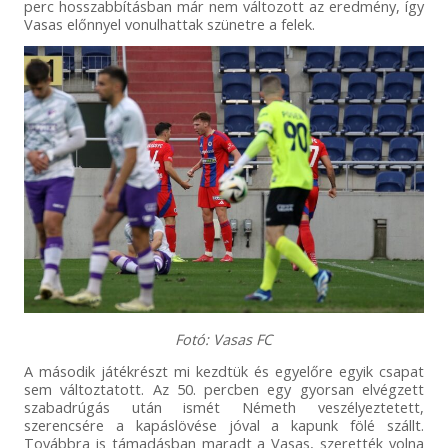
perc hosszabbításban már nem változott az eredmény, így
Vasas előnnyel vonulhattak szünetre a felek.
Fotó: Vasas FC
A második játékrészt mi kezdtük és egyelőre egyik csapat
sem változtatott. Az 50. percben egy gyorsan elvégzett
szabadrúgás után ismét Németh veszélyeztetett,
szerencsére a kapáslövése jóval a kapunk fölé szállt.
Továbbra is támadásban maradt a Vasas, szerették volna