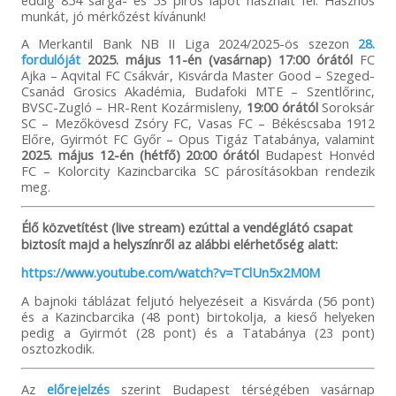
munkát, jó mérkőzést kívánunk!
A Merkantil Bank NB II Liga 2024/2025-ös szezon
28.
fordulóját
2025. május 11-én (vasárnap) 17:00 órától
FC
Ajka – Aqvital FC Csákvár, Kisvárda Master Good – Szeged-
Csanád Grosics Akadémia, Budafoki MTE – Szentlőrinc,
BVSC-Zugló – HR-Rent Kozármisleny,
19:00 órától
Soroksár
SC – Mezőkövesd Zsóry FC, Vasas FC – Békéscsaba 1912
Előre, Gyirmót FC Győr – Opus Tigáz Tatabánya, valamint
2025. május 12-én (hétfő) 20:00 órától
Budapest Honvéd
FC – Kolorcity Kazincbarcika SC párosításokban rendezik
meg.
Élő közvetítést (live stream) ezúttal a vendéglátó csapat
biztosít majd a helyszínről az alábbi elérhetőség alatt:
https://www.youtube.com/watch?v=TClUn5x2M0M
A bajnoki táblázat feljutó helyezéseit a Kisvárda (56 pont)
és a Kazincbarcika (48 pont) birtokolja, a kieső helyeken
pedig a Gyirmót (28 pont) és a Tatabánya (23 pont)
osztozkodik.
Az
előrejelzés
szerint Budapest térségében vasárnap