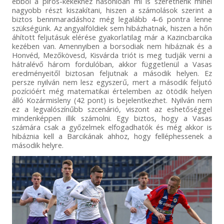
ebből a piros-kékekhez hasonlóan mi is szeretnénk minél
nagyobb részt kiszakítani, hiszen a számolások szerint a
biztos bennmaradáshoz még legalább 4-6 pontra lenne
szükségünk. Az angyalföldiek sem hibázhatnak, hiszen a hőn
áhított feljutásuk elérése gyakorlatilag már a Kazincbarcika
kezében van. Amennyiben a borsodiak nem hibáznak és a
Honvéd, Mezőkövesd, Kisvárda triót is meg tudják verni a
hátralévő három fordulóban, akkor függetlenül a Vasas
eredményeitől biztosan feljutnak a második helyen. Ez
persze nyilván nem lesz egyszerű, mert a második feljutó
pozícióért még matematikai értelemben az ötödik helyen
álló Kozármisleny (42 pont) is bejelentkezhet. Nyilván nem
ez a legvalószínűbb szcenárió, viszont az eshetőséggel
mindenképpen illik számolni. Egy biztos, hogy a Vasas
számára csak a győzelmek elfogadhatók és még akkor is
hibáznia kell a Barcikának ahhoz, hogy felléphessenek a
második helyre.