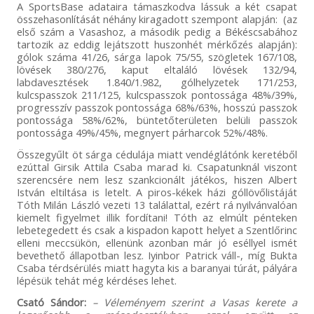
A SportsBase adataira támaszkodva lássuk a két csapat
összehasonlítását néhány kiragadott szempont alapján: (az
első szám a Vasashoz, a második pedig a Békéscsabához
tartozik az eddig lejátszott huszonhét mérkőzés alapján):
gólok száma 41/26, sárga lapok 75/55, szögletek 167/108,
lövések 380/276, kaput eltaláló lövések 132/94,
labdavesztések 1.840/1.982, gólhelyzetek 171/253,
kulcspasszok 211/125, kulcspasszok pontossága 48%/39%,
progresszív passzok pontossága 68%/63%, hosszú passzok
pontossága 58%/62%, büntetőterületen belüli passzok
pontossága 49%/45%, megnyert párharcok 52%/48%.
Összegyűlt öt sárga cédulája miatt vendéglátónk keretéből
ezúttal Girsik Attila Csaba marad ki. Csapatunknál viszont
szerencsére nem lesz szankcionált játékos, hiszen Albert
István eltiltása is letelt. A piros-kékek házi góllövőlistáját
Tóth Milán László vezeti 13 találattal, ezért rá nyilvánvalóan
kiemelt figyelmet illik fordítani! Tóth az elmúlt pénteken
lebetegedett és csak a kispadon kapott helyet a Szentlőrinc
elleni meccsükön, ellenünk azonban már jó eséllyel ismét
bevethető állapotban lesz. Iyinbor Patrick váll-, míg Bukta
Csaba térdsérülés miatt hagyta kis a baranyai túrát, pályára
lépésük tehát még kérdéses lehet.
Csató Sándor:
– Véleményem szerint a Vasas kerete a