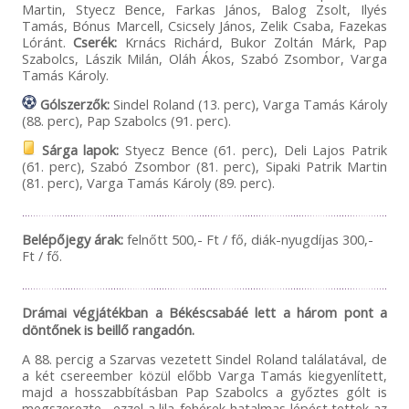
Martin, Styecz Bence, Farkas János, Balog Zsolt, Ilyés
Tamás, Bónus Marcell, Csicsely János, Zelik Csaba, Fazekas
Lóránt.
Cserék:
Krnács Richárd, Bukor Zoltán Márk, Pap
Szabolcs, Lászik Milán, Oláh Ákos, Szabó Zsombor, Varga
Tamás Károly.
Gólszerzők:
Sindel Roland (13. perc), Varga Tamás Károly
(88. perc), Pap Szabolcs (91. perc).
Sárga lapok:
Styecz Bence (61. perc), Deli Lajos Patrik
(61. perc), Szabó Zsombor (81. perc), Sipaki Patrik Martin
(81. perc), Varga Tamás Károly (89. perc).
Belépőjegy árak:
felnőtt 500,- Ft / fő, diák-nyugdíjas 300,-
Ft / fő.
Drámai végjátékban a Békéscsabáé lett a három pont a
döntőnek is beillő rangadón.
A 88. percig a Szarvas vezetett Sindel Roland találatával, de
a két csereember közül előbb Varga Tamás kiegyenlített,
majd a hosszabbításban Pap Szabolcs a győztes gólt is
megszerezte, ezzel a lila-fehérek hatalmas lépést tettek az