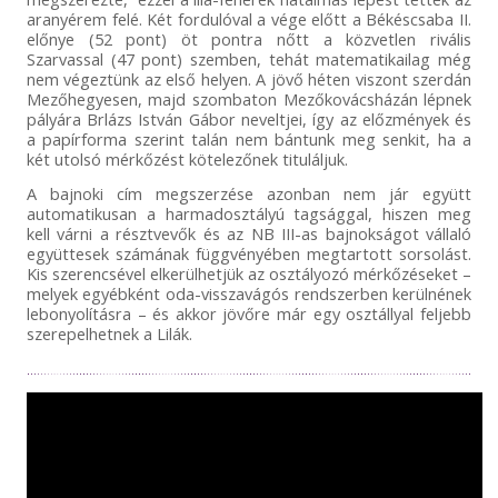
aranyérem felé. Két fordulóval a vége előtt a Békéscsaba II.
előnye (52 pont) öt pontra nőtt a közvetlen rivális
Szarvassal (47 pont) szemben, tehát matematikailag még
nem végeztünk az első helyen. A jövő héten viszont szerdán
Mezőhegyesen, majd szombaton Mezőkovácsházán lépnek
pályára Brlázs István Gábor neveltjei, így az előzmények és
a papírforma szerint talán nem bántunk meg senkit, ha a
két utolsó mérkőzést kötelezőnek tituláljuk.
A bajnoki cím megszerzése azonban nem jár együtt
automatikusan a harmadosztályú tagsággal, hiszen meg
kell várni a résztvevők és az NB III-as bajnokságot vállaló
együttesek számának függvényében megtartott sorsolást.
Kis szerencsével elkerülhetjük az osztályozó mérkőzéseket –
melyek egyébként oda-visszavágós rendszerben kerülnének
lebonyolításra – és akkor jövőre már egy osztállyal feljebb
szerepelhetnek a Lilák.