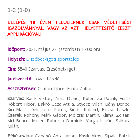
1-2 (1-0)
BELÉPÉS 18 ÉVEN FELÜLIEKNEK CSAK VÉDETTSÉGI
IGAZOLVÁNNYAL, VAGY AZ AZT HELYETTESÍTŐ EESZT
APPLIKÁCIÓVAL!
Időpont:
2021. május 22. (szombat) 17:00 óra
Helyszín:
Erzsébet-ligeti sporttelep
Cím:
5540 Szarvas, Erzsébet-liget
Játékvezető:
Lovas László
Asszisztensek:
Csatári Tibor, Flinta Zoltán
Szarvas:
Kasik Viktor, Zima Dániel, Polonszki Patrik, Furár
Róbert Tibor, Bakró Géza Attila, Styecz Milán, Bány Bence,
Kiri Máté, Deli Lajos Patrik, Sindel Roland, Bozsó László.
Cserék:
Rohony Márk Gábor, Mojzsis Martin, Klimaj Zoltán,
Kiri Bence, Moleri Roberto Dominik, Varga István, Szikora
Milán.
Békéscsaba:
Czinanó Antal Áron, Kasik Ákos, Sipaki Patrik