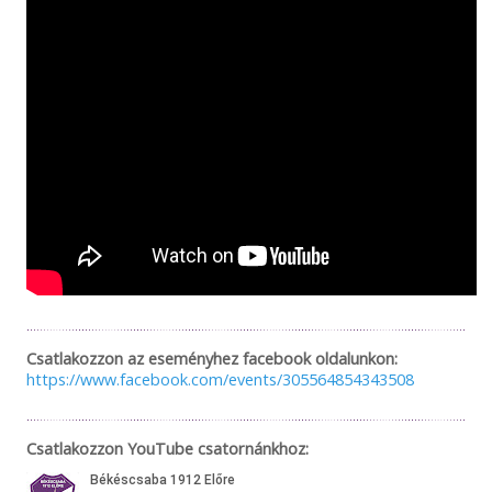
Csatlakozzon az eseményhez facebook oldalunkon:
https://www.facebook.com/events/305564854343508
Csatlakozzon YouTube csatornánkhoz: