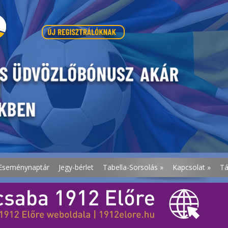
Eseménynaptár
Jegy-bérlet
Tabella-Sorsolás
»
Kapcsolat
»
T