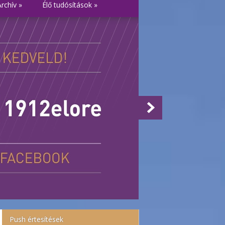
Archív
»
Élő tudósítások
»
Push értesítések