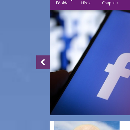
Főoldal
Hírek
Csapat
»