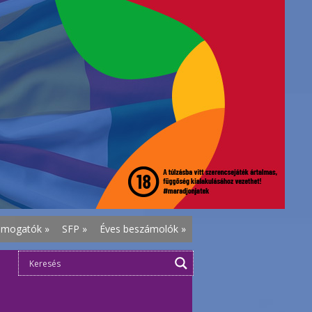
ámogatók
»
SFP
»
Éves beszámolók
»