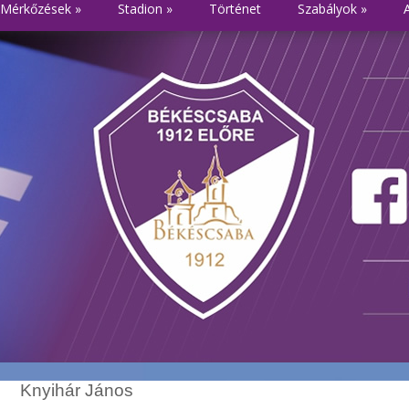
Mérkőzések
»
Stadion
»
Történet
Szabályok
»
Knyihár János