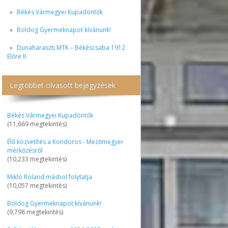
Békés Vármegyei Kupadöntők
Boldog Gyermeknapot kívánunk!
Dunaharaszti MTK – Békéscsaba 1912
Előre II.
Legtöbbet olvasott bejegyzések
Békés Vármegyei Kupadöntők
(11,669 megtekintés)
Élő közvetítés a Kondoros - Mezőmegyer
mérkőzésről
(10,233 megtekintés)
Mikló Roland máshol folytatja
(10,057 megtekintés)
Boldog Gyermeknapot kívánunk!
(9,798 megtekintés)