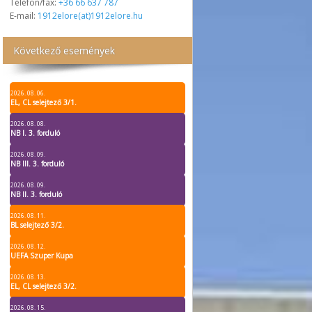
Telefon/fax:
+36 66 637 787
E-mail:
1912elore(at)1912elore.hu
Következő események
2026. 08. 06.
EL, CL selejtező 3/1.
2026. 08. 08.
NB I. 3. forduló
2026. 08. 09.
NB III. 3. forduló
2026. 08. 09.
NB II. 3. forduló
2026. 08. 11.
BL selejtező 3/2.
2026. 08. 12.
UEFA Szuper Kupa
2026. 08. 13.
EL, CL selejtező 3/2.
2026. 08. 15.