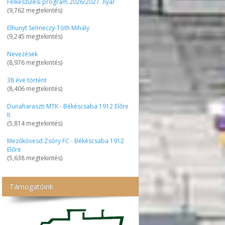
Felkészülési program 2026/2027. nyár
(9,762 megtekintés)
Elhunyt Selmeczy-Tóth Mihály
(9,245 megtekintés)
Nevezések
(8,976 megtekintés)
38 éve történt
(8,406 megtekintés)
Dunaharaszti MTK - Békéscsaba 1912 Előre
II.
(5,814 megtekintés)
Mezőkövesd Zsóry FC - Békéscsaba 1912
Előre
(5,638 megtekintés)
Támogatóink