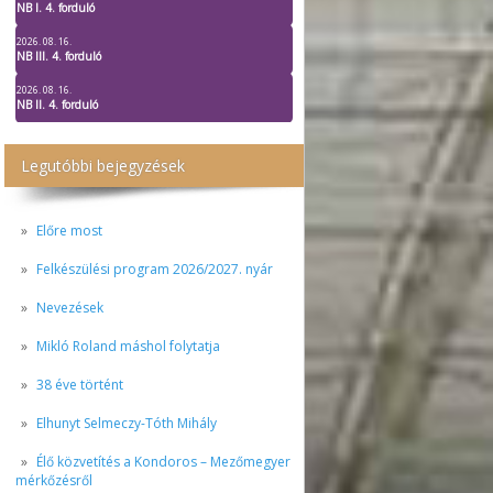
NB I. 4. forduló
2026. 08. 16.
NB III. 4. forduló
2026. 08. 16.
NB II. 4. forduló
Legutóbbi bejegyzések
Előre most
Felkészülési program 2026/2027. nyár
Nevezések
Mikló Roland máshol folytatja
38 éve történt
Elhunyt Selmeczy-Tóth Mihály
Élő közvetítés a Kondoros – Mezőmegyer
mérkőzésről