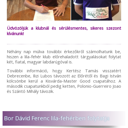
Üdvözöljük a klubnál és sérülésmentes, sikeres szezont
kívánunk!
Néhány nap múlva további érkezőkről számolhatunk be,
hiszen a lila-fehér klub előrehaladott tárgyalásokat folytat
két, fiatal, magyar labdarúgóval is.
További információ, hogy Kertész Tamás visszatért
Debrecenbe, Ilizi Lubos távozott az Előrétől és Bagi István
kölcsönbe kerül a Kisvárda-Master Good csapatához. A
második csapatunkból pedig ketten, Polonio-Guerreiro Joao
és Szántó Mihály távozik.
Bor Dávid Ferenc lila-fehérben folytatja