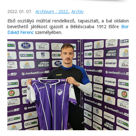
2022. 01. 07.
Archívum - 2022.
,
Archív
Első osztályú múlttal rendelkező, tapasztalt, a bal oldalon
bevethető játékost igazolt a Békéscsaba 1912 Előre
Bor
Dávid Ferenc
személyében.