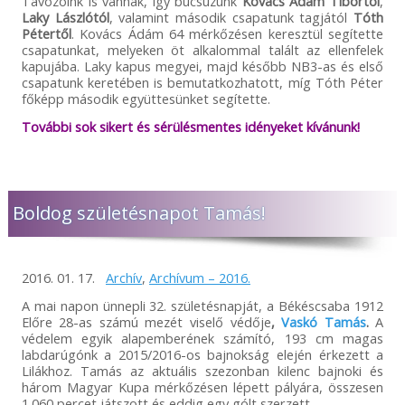
Távozóink is vannak, így búcsúzunk
Kovács Ádám Tibortól
,
Laky Lászlótól
, valamint második csapatunk tagjától
Tóth
Pétertől
. Kovács Ádám 64 mérkőzésen keresztül segítette
csapatunkat, melyeken öt alkalommal talált az ellenfelek
kapujába. Laky kapus megyei, majd később NB3-as és első
csapatunk keretében is bemutatkozhatott, míg Tóth Péter
főképp második együttesünket segítette.
További sok sikert és sérülésmentes idényeket kívánunk!
Boldog születésnapot Tamás!
2016. 01. 17.
Archív
,
Archívum – 2016.
A mai napon ünnepli 32. születésnapját, a Békéscsaba 1912
Előre 28-as számú mezét viselő védője
,
Vaskó Tamás
.
A
védelem egyik alapemberének számító, 193 cm magas
labdarúgónk a 2015/2016-os bajnokság elején érkezett a
Lilákhoz. Tamás az aktuális szezonban kilenc bajnoki és
három Magyar Kupa mérkőzésen lépett pályára, összesen
1.060 percet játszott és eddig egy gólt szerzett.