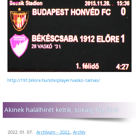
http://1912elore.hu/site/player/vasko-tamas/
Akinek halálhírét keltik, sokáig fog élni!
2022. 01. 07.
Archívum - 2022.
,
Archív