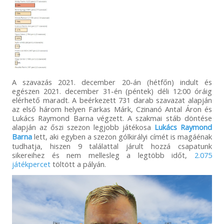
A szavazás 2021. december 20-án (hétfőn) indult és
egészen 2021. december 31-én (péntek) déli 12:00 óráig
elérhető maradt. A beérkezett 731 darab szavazat alapján
az első három helyen Farkas Márk, Czinanó Antal Áron és
Lukács Raymond Barna végzett. A szakmai stáb döntése
alapján az őszi szezon legjobb játékosa
Lukács Raymond
Barna
lett, aki egyben a szezon gólkirályi címét is magáénak
tudhatja, hiszen 9 találattal járult hozzá csapatunk
sikereihez és nem mellesleg a legtöbb időt,
2.075
játékpercet
töltött a pályán.