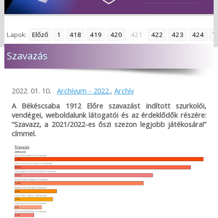
Lapok:
Előző
1
418
419
420
421
422
423
424
7
Szavazás
2022. 01. 10.
Archívum - 2022.
,
Archív
A Békéscsaba 1912 Előre szavazást indított szurkolói,
vendégei, weboldalunk látogatói és az érdeklődők részére:
“Szavazz, a 2021/2022-es őszi szezon legjobb játékosára!”
címmel.