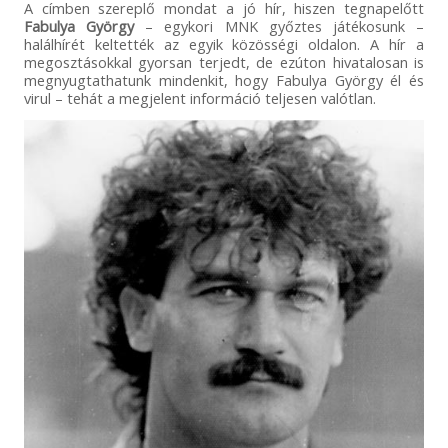
A címben szereplő mondat a jó hír, hiszen tegnapelőtt
Fabulya György
– egykori MNK győztes játékosunk –
halálhírét keltették az egyik közösségi oldalon. A hír a
megosztásokkal gyorsan terjedt, de ezúton hivatalosan is
megnyugtathatunk mindenkit, hogy Fabulya György él és
virul – tehát a megjelent információ teljesen valótlan.