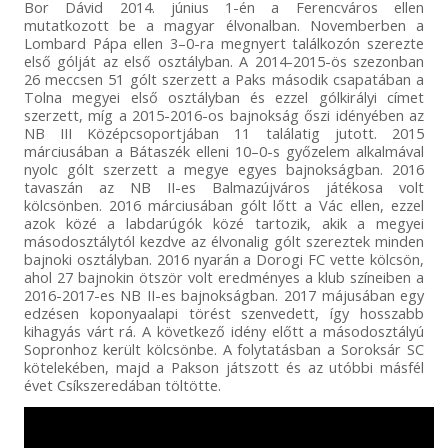
Bor Dávid 2014. június 1-én a Ferencváros ellen
mutatkozott be a magyar élvonalban. Novemberben a
Lombard Pápa ellen 3–0-ra megnyert találkozón szerezte
első gólját az első osztályban. A 2014-2015-ös szezonban
26 meccsen 51 gólt szerzett a Paks második csapatában a
Tolna megyei első osztályban és ezzel gólkirályi címet
szerzett, míg a 2015-2016-os bajnokság őszi idényében az
NB III Középcsoportjában 11 találatig jutott. 2015
márciusában a Bátaszék elleni 10–0-s győzelem alkalmával
nyolc gólt szerzett a megye egyes bajnokságban. 2016
tavaszán az NB II-es Balmazújváros játékosa volt
kölcsönben. 2016 márciusában gólt lőtt a Vác ellen, ezzel
azok közé a labdarúgók közé tartozik, akik a megyei
másodosztálytól kezdve az élvonalig gólt szereztek minden
bajnoki osztályban. 2016 nyarán a Dorogi FC vette kölcsön,
ahol 27 bajnokin ötször volt eredményes a klub színeiben a
2016-2017-es NB II-es bajnokságban. 2017 májusában egy
edzésen koponyaalapi törést szenvedett, így hosszabb
kihagyás várt rá. A következő idény előtt a másodosztályú
Sopronhoz került kölcsönbe. A folytatásban a Soroksár SC
kötelekében, majd a Pakson játszott és az utóbbi másfél
évet Csíkszeredában töltötte.