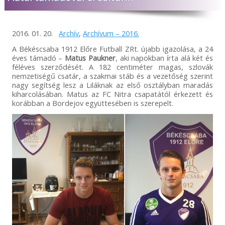
2016. 01. 20.
Archív
,
Archívum – 2016.
A Békéscsaba 1912 Előre Futball ZRt. újabb igazolása, a 24
éves támadó –
Matus Paukner
, aki
napokban írta alá két és
féléves szerződését. A 182 centiméter magas, szlovák
nemzetiségű csatár, a szakmai stáb és a vezetőség szerint
nagy segítség lesz a Liláknak az első osztályban maradás
kiharcolásában. Matus az FC Nitra csapatától érkezett és
korábban a Bordejov együttesében is szerepelt.