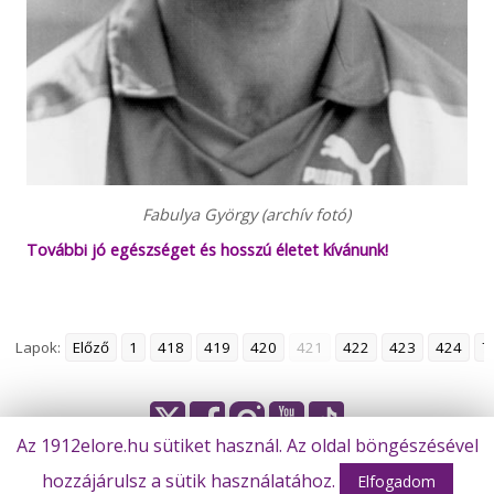
Fabulya György (archív fotó)
További jó egészséget és hosszú életet kívánunk!
Lapok:
Előző
1
418
419
420
421
422
423
424
7
Az 1912elore.hu sütiket használ. Az oldal böngészésével
hozzájárulsz a sütik használatához.
© Békéscsaba 1912 Előre Futball Zrt.
Elfogadom