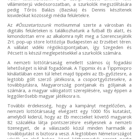
villáminterjú videósorozatban, a szurkolók megszólítására
pedig Tőrös Balázs (Bazska) és Dennis készítenek
kisvideókat közösségi média felületekre.
Az
#Összetartozunk
motívummal szerte a városban és
digitális felületeken is találkozhatunk a futball Eb alatt, és
kimondottan erre az alkalomra nyílt meg a Szerencsejáték
Zrt. pop-up store lottózója Budapesten az Erzsébet téren.
A vállalat vidéki régióközpontjaiban, így Szegeden és
Pécsett is készül meglepetésekkel a szurkolók számára.
A nemzeti lottótársaság emellett számos új fogadási
lehetőséget is kínál fogadóinak. A Tippmix és a Tippmixpro
kínálatlában ezen túl lehet majd tippelni az Eb-győztesre, a
legtöbb gólt szerző játékosra, a csoportgyőztesekre, a
továbbjutásra, Magyarország pontjainak és góljainak a
számára, a magyar válogatott szereplésére, vagy éppen a
leggólerősebb magyar játékosra is.
További érdekesség, hogy a kampányt megelőzően, a
nemzeti lottótársaság elvégzett egy 1000 fős kutatást,
amelyből kiderül, hogy az Eb meccseket követő magyarok
82 százaléka látja pontszerzésre esélyesnek a nemzeti
tizenegyet, de a válaszadó közül minden harmadik a
továbbjutást is biztosra veszi. A legtöbben Németországot