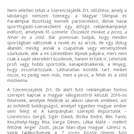
Nem véletlen tehát a Szerencsejáték Zrt. időzítése, amely a
labdarúgó nemzeti tizenegy, a Magyar Olimpiai és
Paralimpiai Bizottság kiemelt partnereként, illetve hazai
sportfogadó-szervezőként egy átfogó reklámkampányt
indított, amelynek fő üzenete:
Összeköt minket a piros, a
fehér és a zöld.
Bár pontosan tudjuk, hogy minden
sportágban változnak a nevek és az arcok, de egy dolog
állandó: mindig annak a csapatnak vagy versenyzőnek
szurkolunk, akik a mi színeinkben lépnek pályára, mert nem
csak a saját sikereikért küzdenek, hanem értünk is. Lehetünk
profi vagy hobbi sportolók, kanapédrukkerek, a lényeg,
hogy összetartozunk. Láthatatlan kötelék tart minket
össze, ez pedig nem más, mint a piros, a fehér és a zöld
motívuma.
A Szerencsejáték Zrt. Eb alatt futó reklámjában fontos
szerepet kaptak a magyar válogatottról készült 2016-os
felvételek, amelyek felidézik az akkori sikerek emlékeit, azt
az önfeledt boldogságot, amelyet egyetlen magyar ember
sem felejt el. A kampányban szereplő élsportolók –
Lovrencsics Gergő, Sigér Dávid, Botka Endre, Illés Fanni,
Keszthelyi-Nagy Rita, Varga Dénes, Lékai Máté – mellett
feltűnik Anger Zsolt, Jászai Mari-díjas magyar színész is.
Velük találkozhatunk a
2 szotyi között
címmel futó