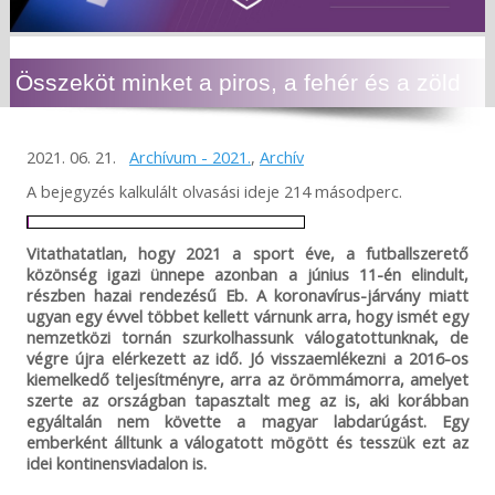
Összeköt minket a piros, a fehér és a zöld
2021. 06. 21.
Archívum - 2021.
,
Archív
A bejegyzés kalkulált olvasási ideje 214 másodperc.
Vitathatatlan, hogy 2021 a sport éve, a futballszerető
közönség igazi ünnepe azonban a június 11-én elindult,
részben hazai rendezésű Eb. A koronavírus-járvány miatt
ugyan egy évvel többet kellett várnunk arra, hogy ismét egy
nemzetközi tornán szurkolhassunk válogatottunknak, de
végre újra elérkezett az idő. Jó visszaemlékezni a 2016-os
kiemelkedő teljesítményre, arra az örömmámorra, amelyet
szerte az országban tapasztalt meg az is, aki korábban
egyáltalán nem követte a magyar labdarúgást. Egy
emberként álltunk a válogatott mögött és tesszük ezt az
idei kontinensviadalon is.