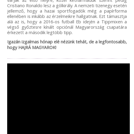
várják az első helyre, közel kétharmaduk szerint pedig
Cristiano Ronaldo lesz a gólkirály. A nemzeti tizenegy esetén
jellemző, hogy a hazai sportfogadók még a papírforma
ellenében is inkább az érzelmeikre hallgatnak. Ezt támasztja
alá az is, hogy a 2016-os futball Eb idején a Tippmixen a
végső győztesre kínált opciónál Magyarország csapatára
érkezett a második legtöbb tipp.
Igazán izgalmas hónap elé nézünk tehát, de a legfontosabb,
hogy HAJRÁ MAGYAROK!