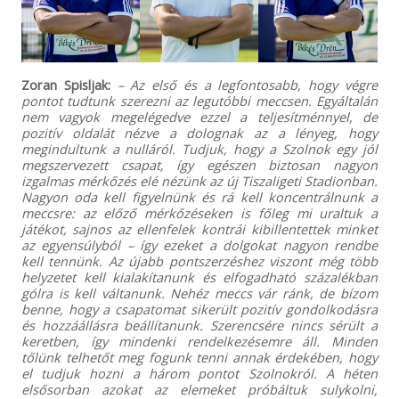
Zoran Spisljak:
– Az első és a legfontosabb, hogy végre
pontot tudtunk szerezni az legutóbbi meccsen. Egyáltalán
nem vagyok megelégedve ezzel a teljesítménnyel, de
pozitív oldalát nézve a dolognak az a lényeg, hogy
megindultunk a nulláról. Tudjuk, hogy a Szolnok egy jól
megszervezett csapat, így egészen biztosan nagyon
izgalmas mérkőzés elé nézünk az új Tiszaligeti Stadionban.
Nagyon oda kell figyelnünk és rá kell koncentrálnunk a
meccsre: az előző mérkőzéseken is főleg mi uraltuk a
játékot, sajnos az ellenfelek kontrái kibillentettek minket
az egyensúlyból – így ezeket a dolgokat nagyon rendbe
kell tennünk. Az újabb pontszerzéshez viszont még több
helyzetet kell kialakítanunk és elfogadható százalékban
gólra is kell váltanunk. Nehéz meccs vár ránk, de bízom
benne, hogy a csapatomat sikerült pozitív gondolkodásra
és hozzáállásra beállítanunk. Szerencsére nincs sérült a
keretben, így mindenki rendelkezésemre áll. Minden
tőlünk telhetőt meg fogunk tenni annak érdekében, hogy
el tudjuk hozni a három pontot Szolnokról. A héten
elsősorban azokat az elemeket próbáltuk sulykolni,