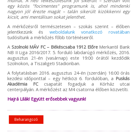
múlhat. A heti felkészülésünk jól sikerült – szerdán volt
egy közös "focimentes" programunk is, ahol mindenki
nagyon jól érezte magát – talán sikerült kizökkenni egy
kicsit, ami mentálisan sokat jelenthet.
A mérkőzésről természetesen – szokás szerint – élőben
jelentkezünk és
weboldalunk vonatkozó rovatában
tudósítunk a mérkőzés főbb történéseiről.
A
Szolnoki MÁV FC – Békéscsaba 1912 Előre
Merkantil Bank
NB II Liga 2016/2017. 5. forduló labdarúgó mérkőzés, 2016.
augusztus 21-én (vasárnap) este 19:00 órától kezdődik
Szolnokon, a Tiszaligeti Stadionban.
A folytatásban 2016. augusztus 24-én (szerdán) 16:00 órás
kezdési időponttal – egy hétközi 6. fordulóban, a
Puskás
Akadémia FC
csapatát fogadjuk a Kórház utcai
centerpályán. A mérkőzést az M4 csatorna élőben közvetíti.
Hajrá Lilák! Együtt erősebbek vagyunk!
Beharangozó