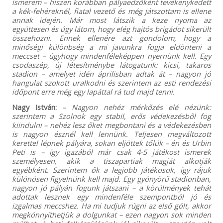
ismerem – hiszen korábban pályaedzőként tevékenykedett
a kék-fehéreknél, fiatal vezető és még játszottam is ellene
annak idején. Már most látszik a keze nyoma az
együttesen és úgy látom, hogy elég hajtós brigádot sikerült
összehozni. Ennek ellenére azt gondolom, hogy a
minőségi különbség a mi javunkra fogja eldönteni a
meccset – úgyhogy mindenféleképpen nyernünk kell. Egy
csodaszép, új létesítménybe látogatunk: kicsi, takaros
stadion – amelyet idén áprilisban adtak át – nagyon jó
hangulat szokott uralkodni és szerintem az esti rendezési
időpont erre még egy lapáttal rá tud majd tenni.
Nagy István:
– Nagyon nehéz mérkőzés elé nézünk:
szerintem a Szolnok egy stabil, erős védekezésből fog
kiindulni – nehéz lesz őket megbontani és a védekezésben
is nagyon észnél kell lennünk. Teljesen megváltozott
kerettel lépnek pályára, sokan eljöttek tőlük – én és Urbin
Peti is – így igazából már csak 4-5 játékost ismerek
személyesen, akik a tiszapartiak magját alkotják
egyébként. Szerintem ők a legjobb játékosok, így rájuk
különösen figyelnünk kell majd. Egy gyönyörű stadionban,
nagyon jó pályán fogunk játszani – a körülmények tehát
adottak lesznek egy mindenféle szempontból jó és
izgalmas meccshez. Ha mi tudjuk rúgni az első gólt, akkor
megkönnyíthetjük a dolgunkat – ezen nagyon sok minden