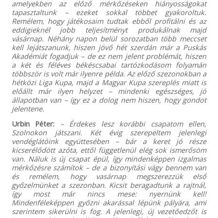
amelyekben az előző mérkőzéseken hiányosságokat
tapasztaltunk – ezeket sokkal többet gyakoroltuk.
Remélem, hogy játékosaim tudtak ebből profitálni és az
eddigieknél jobb teljesítményt produkálnak majd
vásárnap. Néhány napon belül sorozatban több meccset
kell lejátszanunk, hiszen jövő hét szerdán már a Puskás
Akadémiát fogadjuk – de ez nem jelent problémát, hiszen
a két és féléves békéscsabai tartózkodásom folyamán
többször is volt már ilyenre példa. Az előző szezonokban a
hétközi Liga Kupa, majd a Magyar Kupa szereplés miatt is
előállt már ilyen helyzet – mindenki egészséges, jó
állapotban van – így ez a dolog nem hiszen, hogy gondot
jelentene.
Urbin Péter:
– Érdekes lesz korábbi csapatom ellen,
Szolnokon játszani. Két évig szerepeltem jelenlegi
vendéglátóink együttesében – bár a keret jó része
kicserélődött azóta, ettől függetlenül elég sok ismerősöm
van. Náluk is új csapat épül, így mindenképpen izgalmas
mérkőzésre számítok – de a bizonyítási vágy bennem van
és remélem, hogy vasárnap megszerezzük első
győzelmünket a szezonban. Kicsit beragadtunk a rajtnál,
így most már nincs mese: nyernünk kell!
Mindenféleképpen győzni akarással lépünk pályára, ami
szerintem sikerülni is fog. A jelenlegi, új vezetőedzőt is