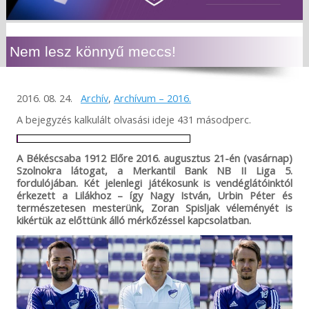
Nem lesz könnyű meccs!
2016. 08. 24.
Archív
,
Archívum – 2016.
A bejegyzés kalkulált olvasási ideje 431 másodperc.
A Békéscsaba 1912 Előre 2016. augusztus 21-én (vasárnap)
Szolnokra látogat, a Merkantil Bank NB II Liga 5.
fordulójában. Két jelenlegi játékosunk is vendéglátóinktól
érkezett a Lilákhoz – így Nagy István, Urbin Péter és
természetesen mesterünk, Zoran Spisljak véleményét is
kikértük az előttünk álló mérkőzéssel kapcsolatban.