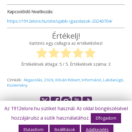
Kapcsolódó hivatkozás:
https://1912elore.hu/site/ujabb-igazolasok-20240704/
Értékelj!
Kattints egy csillagra az értékeléshez!
Értékelések átlaga:
5
/ 5. Értékelések száma:
3
Címkék:
Átigazolás
,
2026
,
Kővári Róbert
,
Információ
,
Labdarúgó
,
Közlemény
Az 1912elore.hu sütiket használ. Az oldal böngészésével
hozzájárulsz a sütik használatához.
© Békéscsaba 1912 Előre Futball Zrt.
Elfogadom
Olvasta már?
Elutasítom
Beállítások
Adatkezelés
Emlékezzünk
Webhost: M-Design