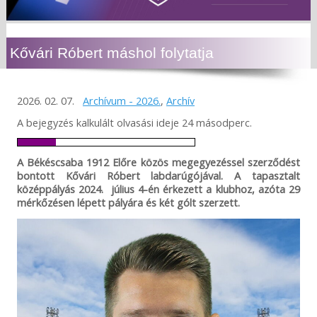
Kővári Róbert máshol folytatja
2026. 02. 07.
Archívum - 2026.
,
Archív
A bejegyzés kalkulált olvasási ideje 24 másodperc.
A Békéscsaba 1912 Előre közös megegyezéssel szerződést
bontott Kővári Róbert labdarúgójával. A tapasztalt
középpályás 2024. július 4-én érkezett a klubhoz, azóta 29
mérkőzésen lépett pályára és két gólt szerzett.