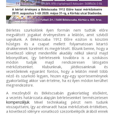
Bérletes szurkolóink ilyen formán nem tudták előre
megváltott jogaikat érvényesíteni a lelátón, amit szívből
sajnálunk. A Békéscsaba 1912 Előre ezúton is köszöni
hűséges és a csapat mellett folyamatosan kitartó
drukkereinek türelmét és megértését. Bízunk benne, hogy a
következő idényt mindenféle akadály nélkül sikerül majd
lebonyolítani, így bérleteseink továbbra is a szokásos
módon tudják majd rendszeresen látogatni
mérkőzéseinket. Klubunknak, játékosainknak és
vezetőinknek egyaránt fontos, hogy a lelátón minél több
néző és szurkoló legyen, hiszen egy-egy sporteseménynek
gyakorlatilag akkor van értelme, ha ez ilyen módon kerülhet
megrendezésre.
A mezőnyből és Békéscsabán gyakorlatilag elsőként,
a vezetés határozata alapján bérleteseinket természetesen
kompenzáljuk
. Mivel technikailag pénzt nem tudunk
visszajuttatni, így az elmaradt hazai mérkőzések értékében,
a következő idényre vonatkozó szezonbelépők árából ennek