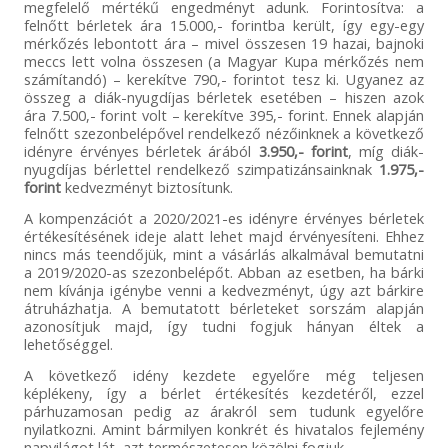
megfelelő mértékű engedményt adunk. Forintosítva: a
felnőtt bérletek ára 15.000,- forintba került, így egy-egy
mérkőzés lebontott ára – mivel összesen 19 hazai, bajnoki
meccs lett volna összesen (a Magyar Kupa mérkőzés nem
számítandó) – kerekítve 790,- forintot tesz ki. Ugyanez az
összeg a diák-nyugdíjas bérletek esetében – hiszen azok
ára 7.500,- forint volt – kerekítve 395,- forint. Ennek alapján
felnőtt szezonbelépővel rendelkező nézőinknek a következő
idényre érvényes bérletek árából
3.950,- forint
, míg diák-
nyugdíjas bérlettel rendelkező szimpatizánsainknak
1.975,-
forint
kedvezményt biztosítunk.
A kompenzációt a 2020/2021-es idényre érvényes bérletek
értékesítésének ideje alatt lehet majd érvényesíteni. Ehhez
nincs más teendőjük, mint a vásárlás alkalmával bemutatni
a 2019/2020-as szezonbelépőt. Abban az esetben, ha bárki
nem kívánja igénybe venni a kedvezményt, úgy azt bárkire
átruházhatja. A bemutatott bérleteket sorszám alapján
azonosítjuk majd, így tudni fogjuk hányan éltek a
lehetőséggel.
A következő idény kezdete egyelőre még teljesen
képlékeny, így a bérlet értékesítés kezdetéről, ezzel
párhuzamosan pedig az árakról sem tudunk egyelőre
nyilatkozni. Amint bármilyen konkrét és hivatalos fejlemény
napvilágot lát, azt természetesen közölni fogjuk.