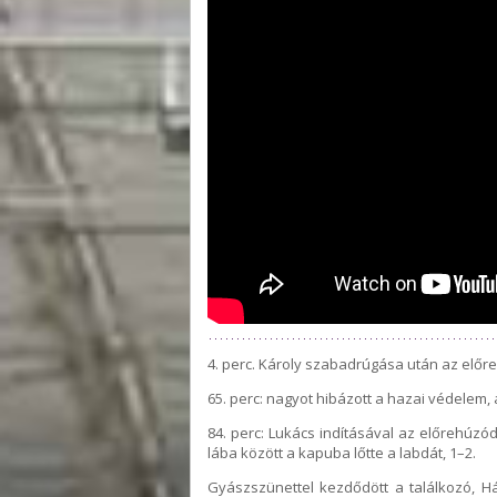
4. perc. Károly szabadrúgása után az előr
65. perc: nagyot hibázott a hazai védelem, 
84. perc: Lukács indításával az előrehúzód
lába között a kapuba lőtte a labdát, 1–2.
Gyászszünettel kezdődött a találkozó, H