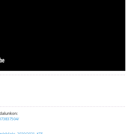
dalunkon:
073837504/
 mérkőzés
,
2020/2021
,
KTE