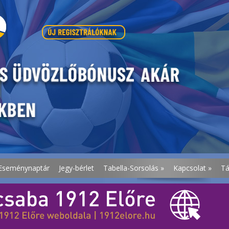
Eseménynaptár
Jegy-bérlet
Tabella-Sorsolás
»
Kapcsolat
»
T