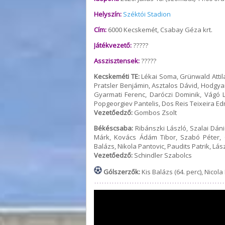
Helyszín:
Széktói Stadion
Cím:
6000 Kecskemét, Csabay Géza krt.
Játékvezető:
?????
Asszisztensek:
?????
Kecskeméti TE:
Lékai Soma, Grünwald Attila,
Pratsler Benjámin, Asztalos Dávid, Hodgya
Gyarmati Ferenc, Daróczi Dominik, Vágó L
Popgeorgiev Pantelis, Dos Reis Teixeira Ed
Vezetőedző:
Gombos Zsolt
Békéscsaba:
Ribánszki László, Szalai Dáni
Márk, Kovács Ádám Tibor, Szabó Péter, 
Balázs, Nikola Pantovic, Paudits Patrik, Lás
Vezetőedző:
Schindler Szabolcs
Gólszerzők:
Kis Balázs (64. perc), Nicola 