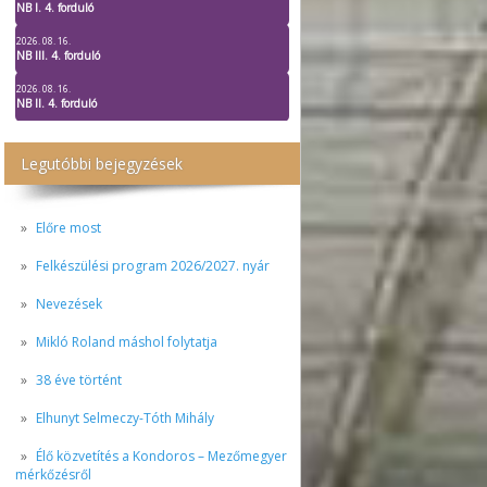
NB I. 4. forduló
2026. 08. 16.
NB III. 4. forduló
2026. 08. 16.
NB II. 4. forduló
Legutóbbi bejegyzések
Előre most
Felkészülési program 2026/2027. nyár
Nevezések
Mikló Roland máshol folytatja
38 éve történt
Elhunyt Selmeczy-Tóth Mihály
Élő közvetítés a Kondoros – Mezőmegyer
mérkőzésről