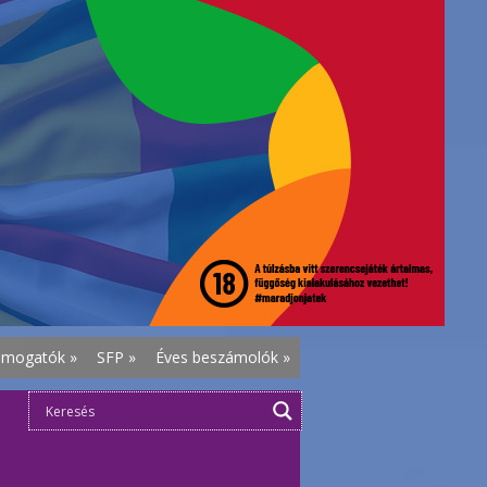
ámogatók
»
SFP
»
Éves beszámolók
»