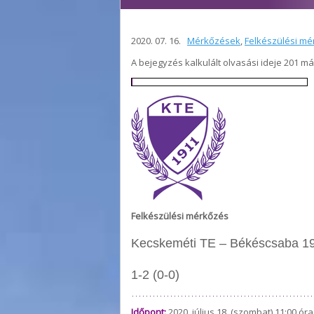
2020. 07. 16.
Mérkőzések
,
Felkészülési mé
A bejegyzés kalkulált olvasási ideje 201 m
Felkészülési mérkőzés
Kecskeméti TE – Békéscsaba 19
1-2 (0-0)
Időpont:
2020. július 18. (szombat) 11:00 óra