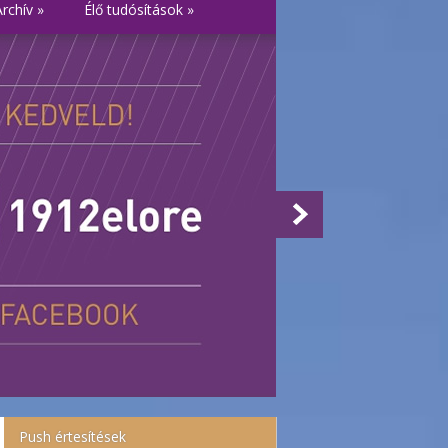
Archív
»
Élő tudósítások
»
Push értesítések