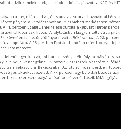
őbbi edzőre emlékeztek, aki többek között játszott a KSC és KTE
dzilya, Hursán, Pilán, Farkas, és Máris. Az NB III-as hazaiaknál két volt
el lépett pályára a kezdőcsapatban. A szombati mérkőzésen bátran
. A 11. percben Szalai Dániel fejese súrolta a kapufát. Három perccel
ravúrral Ribánszki kapus. A folytatásban kiegyenlítetté vált a játék.
l. Ezt követően is mezőnyfölényben volt a Békéscsaba. A 28. percben
bdát a kapufára. A 36. percben Pratsler beadása után Hodgyai fejelt
jesét Bora mentette.
is lehetőséget kaptak, jobbára mezőnyjáték folyt a pályán. A 60.
ly állt be a vendégeknél. A hazaiak szereztek vezetést a félidő
gyorsan válaszolt a Békéscsaba. Az utolsó húsz percben többet
s veszélyes akciókat vezetett. A 77. percben egy baloldali beadás után
. percben a csereként pályára lépő belső védő, Lászik Milán góljával