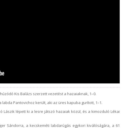
ehúzódó Kis Balázs szerzett vezetést a hazaiaknak, 1–0.
a labda Pantovichoz került, aki az üres kapuba gurított, 1–1.
ó Lászik lépett ki a lesre játszó hazaiak közül, és a kimozduló Lékai
ájer Sándorra, a kecskeméti labdarúgás egykori kiválóságára, a 61