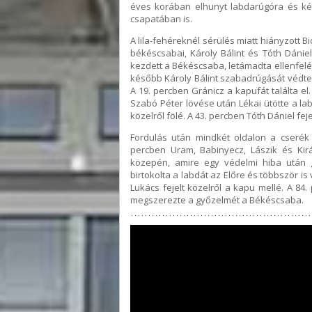
éves korában elhunyt labdarúgóra és kés
csapatában is.
A lila-fehéreknél sérülés miatt hiányzott Bi
békéscsabai, Károly Bálint és Tóth Dáni
kezdett a Békéscsaba, letámadta ellenfelét
később Károly Bálint szabadrúgását védte b
A 19. percben Gránicz a kapufát találta e
Szabó Péter lövése után Lékai ütötte a la
közelről fölé. A 43. percben Tóth Dániel fe
Fordulás után mindkét oldalon a cserék 
percben Uram, Babinyecz, Lászik és Kirá
közepén, amire egy védelmi hiba után 
birtokolta a labdát az Előre és többször i
Lukács fejelt közelről a kapu mellé. A 84
megszerezte a győzelmét a Békéscsaba.