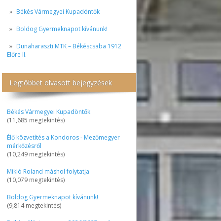
Békés Vármegyei Kupadöntők
Boldog Gyermeknapot kívánunk!
Dunaharaszti MTK – Békéscsaba 1912
Előre II.
Legtöbbet olvasott bejegyzések
Békés Vármegyei Kupadöntők
(11,685 megtekintés)
Élő közvetítés a Kondoros - Mezőmegyer
mérkőzésről
(10,249 megtekintés)
Mikló Roland máshol folytatja
(10,079 megtekintés)
Boldog Gyermeknapot kívánunk!
(9,814 megtekintés)