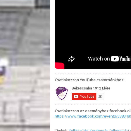
Csatlakozzon YouTube csatornánkhoz:
Csatlakozzon az eseményhez facebook ol
https://www.facebook.com/events/338348
Címkék:
Felkészülés
,
Kecskemét
,
Felkészülési