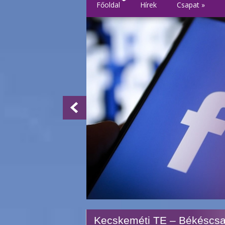
Főoldal
Hírek
Csapat
»
Kecskeméti TE – Békéscsa