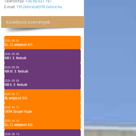
Telefon/fax:
+36 66 637 787
E-mail:
1912elore(at)1912elore.hu
Következő események
2026. 08. 06.
EL, CL selejtező 3/1.
2026. 08. 08.
NB I. 3. forduló
2026. 08. 09.
NB III. 3. forduló
2026. 08. 09.
NB II. 3. forduló
2026. 08. 11.
BL selejtező 3/2.
2026. 08. 12.
UEFA Szuper Kupa
2026. 08. 13.
EL, CL selejtező 3/2.
2026. 08. 15.