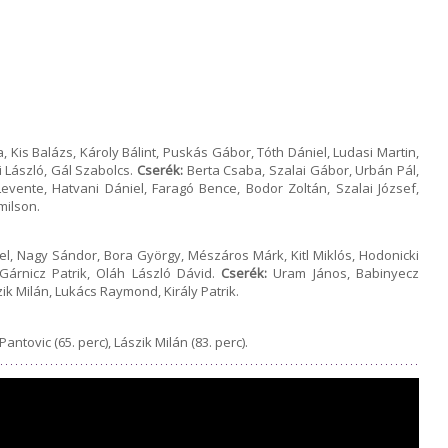
 Kis Balázs, Károly Bálint, Puskás Gábor, Tóth Dániel, Ludasi Martin,
i László, Gál Szabolcs.
Cserék:
Berta Csaba, Szalai Gábor, Urbán Pál,
evente, Hatvani Dániel, Faragó Bence, Bodor Zoltán, Szalai József,
milson.
el, Nagy Sándor, Bora György, Mészáros Márk, Kitl Miklós, Hodonicki
Gárnicz Patrik, Oláh László Dávid.
Cserék:
Uram János, Babinyecz
zik Milán, Lukács Raymond, Király Patrik.
Pantovic (65. perc), Lászik Milán (83. perc).