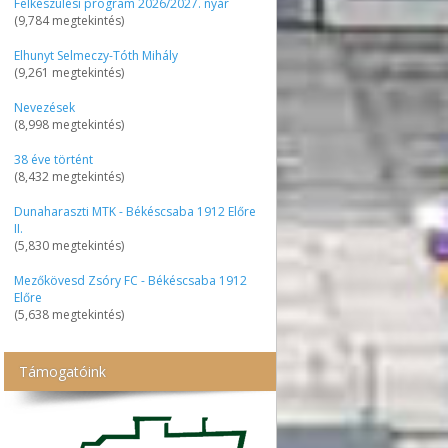
Felkészülési program 2026/2027. nyár
(9,784 megtekintés)
Elhunyt Selmeczy-Tóth Mihály
(9,261 megtekintés)
Nevezések
(8,998 megtekintés)
38 éve történt
(8,432 megtekintés)
Dunaharaszti MTK - Békéscsaba 1912 Előre
II.
(5,830 megtekintés)
Mezőkövesd Zsóry FC - Békéscsaba 1912
Előre
(5,638 megtekintés)
Támogatóink