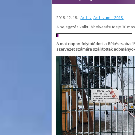
2018. 12. 18.
Archív
,
Archívum – 2018.
A bejegyzés kalkulált olvasási ideje 70 má
A mai napon folytatódott a Békéscsaba 191
szervezet számára szállítottak adományokat