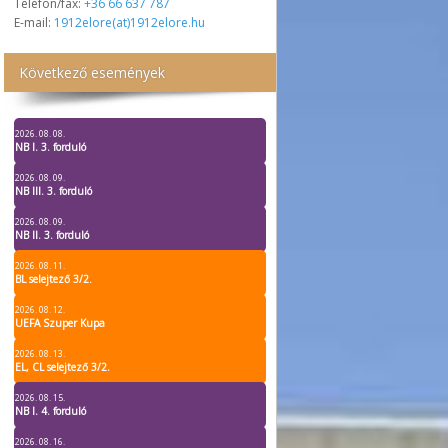
Telefon/fax:
+36 66 637 787
E-mail:
1912elore(at)1912elore.hu
Következő események
2026. 08. 08.
NB I. 3. forduló
2026. 08. 09.
NB III. 3. forduló
2026. 08. 09.
NB II. 3. forduló
2026. 08. 11.
BL selejtező 3/2.
2026. 08. 12.
UEFA Szuper Kupa
2026. 08. 13.
EL, CL selejtező 3/2.
2026. 08. 15.
NB I. 4. forduló
2026. 08. 16.