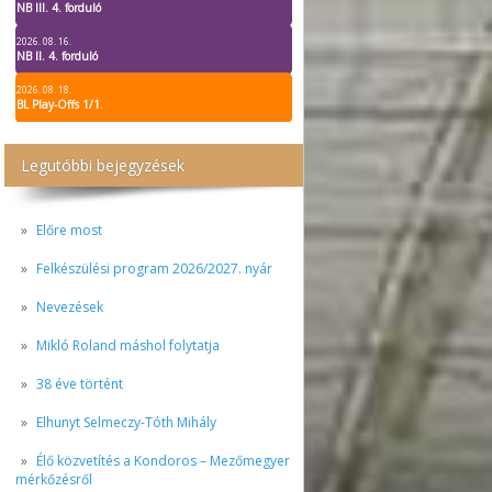
NB III. 4. forduló
2026. 08. 16.
NB II. 4. forduló
2026. 08. 18.
BL Play-Offs 1/1.
Legutóbbi bejegyzések
Előre most
Felkészülési program 2026/2027. nyár
Nevezések
Mikló Roland máshol folytatja
38 éve történt
Elhunyt Selmeczy-Tóth Mihály
Élő közvetítés a Kondoros – Mezőmegyer
mérkőzésről