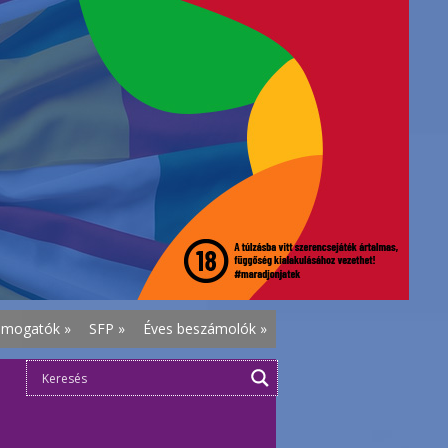
ámogatók
»
SFP
»
Éves beszámolók
»