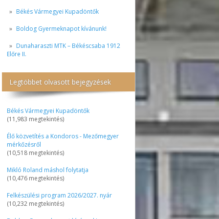
Békés Vármegyei Kupadöntők
Boldog Gyermeknapot kívánunk!
Dunaharaszti MTK – Békéscsaba 1912
Előre II.
Legtöbbet olvasott bejegyzések
Békés Vármegyei Kupadöntők
(11,983 megtekintés)
Élő közvetítés a Kondoros - Mezőmegyer
mérkőzésről
(10,518 megtekintés)
Mikló Roland máshol folytatja
(10,476 megtekintés)
Felkészülési program 2026/2027. nyár
(10,232 megtekintés)