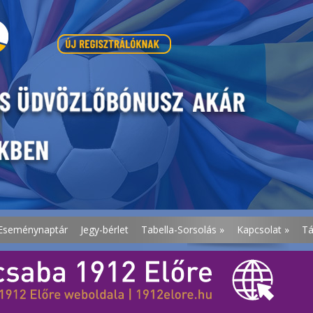
Eseménynaptár
Jegy-bérlet
Tabella-Sorsolás
»
Kapcsolat
»
T