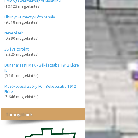
Boldog Gyermeknapot kívánunk!
(10,123 megtekintés)
Elhunyt Selmeczy-Tóth Mihály
(9,518 megtekintés)
Nevezések
(9,390 megtekintés)
38 éve történt
(8,825 megtekintés)
Dunaharaszti MTK - Békéscsaba 1912 Előre
II.
(6,161 megtekintés)
Mezőkövesd Zsóry FC - Békéscsaba 1912
Előre
(5,646 megtekintés)
Támogatóink