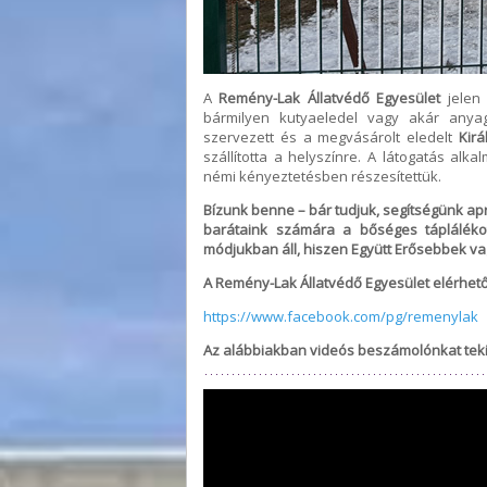
A
Remény-Lak Állatvédő Egyesület
jelen 
bármilyen kutyaeledel vagy akár anyag
szervezett és a megvásárolt eledelt
Kirá
szállította a helyszínre. A látogatás alk
némi kényeztetésben részesítettük.
Bízunk benne – bár tudjuk, segítségünk ap
barátaink számára a bőséges tápláléko
módjukban áll, hiszen Együtt Erősebbek v
A Remény-Lak Állatvédő Egyesület elérhet
https://www.facebook.com/pg/remenylak
Az alábbiakban videós beszámolónkat teki