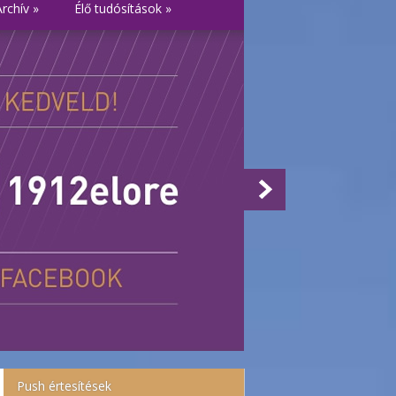
Archív
»
Élő tudósítások
»
Push értesítések