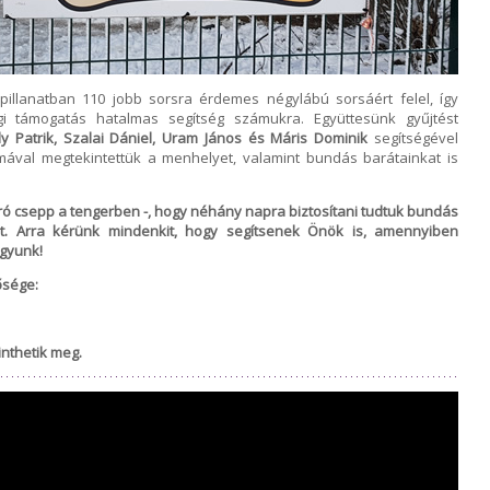
pillanatban 110 jobb sorsra érdemes négylábú sorsáért felel, így
i támogatás hatalmas segítség számukra. Együttesünk gyűjtést
ly Patrik, Szalai Dániel, Uram János és Máris Dominik
segítségével
almával megtekintettük a menhelyet, valamint bundás barátainkat is
ró csepp a tengerben -, hogy néhány napra biztosítani tudtuk bundás
t. Arra kérünk mindenkit, hogy segítsenek Önök is, amennyiben
agyunk!
ősége:
nthetik meg.