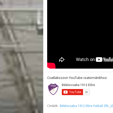
Csatlakozzon YouTube csatornánkhoz:
Címkék:
Békéscsaba 1912 Előre Futball ZRt.
,
J