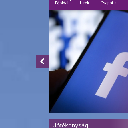
Főoldal
Hírek
Csapat
»
Jótékonyság