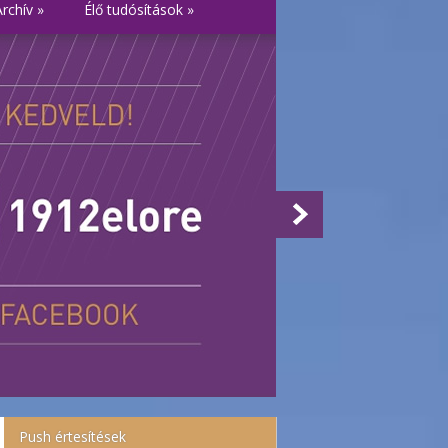
Archív
»
Élő tudósítások
»
Push értesítések