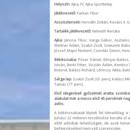
Helyszín:
Ajka, FC Ajka Sporttelep
Játékvezető:
Farkas Tibor
Asszisztensek:
Horváth Zoltán, Kovács II. 
Tartalék játékvezető:
Németh Renáta
Ajka:
Jánosa Tibor, Varga Gábor, Asztalos
Weitner Ádám, Szabó Zsolt, Sowunmi Babat
József, Major Norbert, Csordás Simon, Horv
Békéscsaba:
Póser Dániel, Bényei Balázs, 
István, Berki Péter, Viczián Ádám, Kertész 
Botond, Balázs Richárd, Lőrinczy Attila, Bal
Sárga lap:
Szabó Zsolt (33. perc), Kalász Mil
Tamás (77. perc).
Első idegenbeli győzelmét aratta szomb
alakulat már a meccs első 45 percének nag
adós.
A békéscsabaiak léptek fel támadólag: a 
Juhász 22 méteres tesztlövése kerülte el al
előtt adódtak lehetőségek, de azok kimara
befejezésekkel nem volt szerencséje.