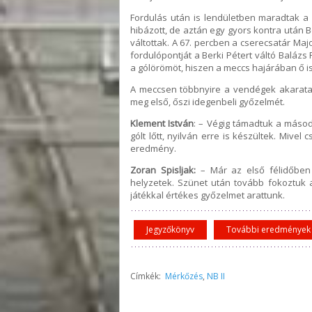
Fordulás után is lendületben maradtak a 
hibázott, de aztán egy gyors kontra után 
váltottak. A 67. percben a cserecsatár Maj
fordulópontját a Berki Pétert váltó Balázs 
a gólörömöt, hiszen a meccs hajárában ő is
A meccsen többnyire a vendégek akarata
meg első, őszi idegenbeli győzelmét.
Klement István
: – Végig támadtuk a másodi
gólt lőtt, nyilván erre is készültek. Mive
eredmény.
Zoran Spisljak:
– Már az első félidőben
helyzetek. Szünet után tovább fokoztuk a
játékkal értékes győzelmet arattunk.
Jegyzőkönyv
További eredmények
Címkék:
Mérkőzés
,
NB II