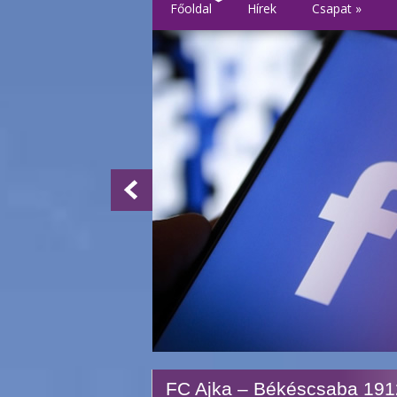
Főoldal
Hírek
Csapat
»
FC Ajka – Békéscsaba 191