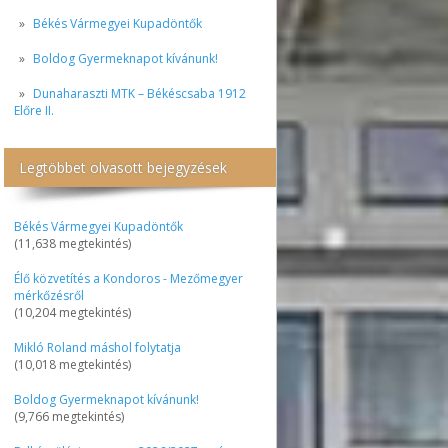
Békés Vármegyei Kupadöntők
Boldog Gyermeknapot kívánunk!
Dunaharaszti MTK – Békéscsaba 1912
Előre II.
Legtöbbet olvasott bejegyzések
Békés Vármegyei Kupadöntők
(11,638 megtekintés)
Élő közvetítés a Kondoros - Mezőmegyer
mérkőzésről
(10,204 megtekintés)
Mikló Roland máshol folytatja
(10,018 megtekintés)
Boldog Gyermeknapot kívánunk!
(9,766 megtekintés)