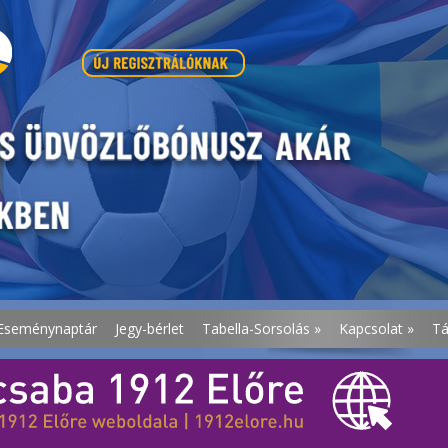
Eseménynaptár
Jegy-bérlet
Tabella-Sorsolás
»
Kapcsolat
»
T