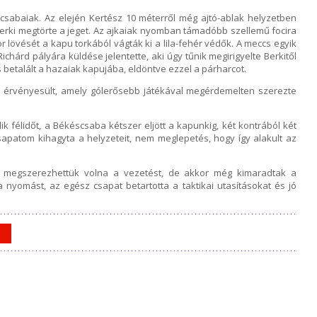
csabaiak. Az elején Kertész 10 méterről még ajtó-ablak helyzetben
Berki megtörte a jeget. Az ajkaiak nyomban támadóbb szellemű focira
or lövését a kapu torkából vágták ki a lila-fehér védők. A meccs egyik
Richárd pályára küldése jelentette, aki úgy tűnik megirigyelte Berkitől
 betalált a hazaiak kapujába, eldöntve ezzel a párharcot.
 érvényesült, amely gólerősebb játékával megérdemelten szerezte
k félidőt, a Békéscsaba kétszer eljött a kapunkig, két kontrából két
l csapatom kihagyta a helyzeteit, nem meglepetés, hogy így alakult az
 megszerezhettük volna a vezetést, de akkor még kimaradtak a
 nyomást, az egész csapat betartotta a taktikai utasításokat és jó