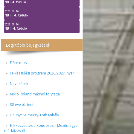
NB I. 4. forduló
2026. 08. 16.
NB III. 4. forduló
2026. 08. 16.
NB II. 4. forduló
Legutóbbi bejegyzések
Előre most
Felkészülési program 2026/2027. nyár
Nevezések
Mikló Roland máshol folytatja
38 éve történt
Elhunyt Selmeczy-Tóth Mihály
Élő közvetítés a Kondoros – Mezőmegyer
mérkőzésről