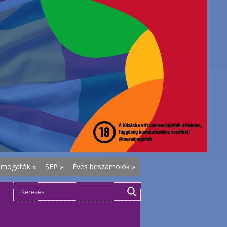
ámogatók
»
SFP
»
Éves beszámolók
»