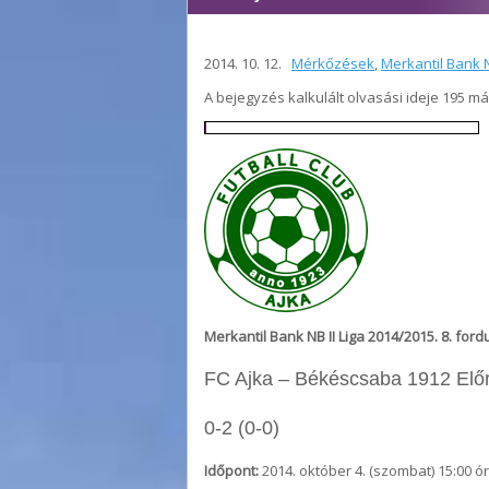
2014. 10. 12.
Mérkőzések
,
Merkantil Bank N
A bejegyzés kalkulált olvasási ideje 195 m
Merkantil Bank NB II Liga 2014/2015. 8. ford
FC Ajka – Békéscsaba 1912 Elő
0-2 (0-0)
Időpont:
2014. október 4. (szombat) 15:00 ó