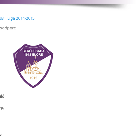
B II Liga 2014-2015
ásodperc.
uló
re
ra