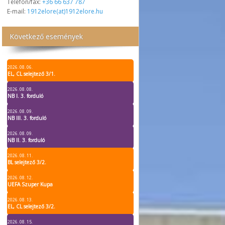
Telefon/fax:
+36 66 637 787
E-mail:
1912elore(at)1912elore.hu
Következő események
2026. 08. 06.
EL, CL selejtező 3/1.
2026. 08. 08.
NB I. 3. forduló
2026. 08. 09.
NB III. 3. forduló
2026. 08. 09.
NB II. 3. forduló
2026. 08. 11.
BL selejtező 3/2.
2026. 08. 12.
UEFA Szuper Kupa
2026. 08. 13.
EL, CL selejtező 3/2.
2026. 08. 15.