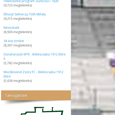
Felkészülési program 2026/2027. nyár
(9,723 megtekintés)
Elhunyt Selmeczy-Tóth Mihály
(9,215 megtekintés)
Nevezések
(8,936 megtekintés)
38 éve történt
(8,367 megtekintés)
Dunaharaszti MTK - Békéscsaba 1912 Előre
II.
(5,782 megtekintés)
Mezőkövesd Zsóry FC - Békéscsaba 1912
Előre
(5,638 megtekintés)
Támogatóink