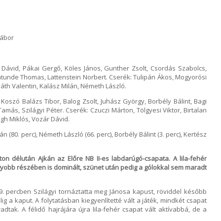
Gábor
 Dávid, Pákai Gergő, Köles János, Gunther Zsolt, Csordás Szabolcs,
unde Thomas, Lattenstein Norbert. Cserék: Tulipán Ákos, Mogyorósi
áth Valentin, Kalász Milán, Németh László.
Koszó Balázs Tibor, Balog Zsolt, Juhász György, Borbély Bálint, Bagi
Tamás, Szilágyi Péter. Cserék: Czuczi Márton, Tölgyesi Viktor, Birtalan
ogh Miklós, Vozár Dávid.
án (80. perc), Németh László (66. perc), Borbély Bálint (3. perc), Kertész
aton délután Ajkán
az Előre NB II-es labdarúgó-csapata. A lila-fehér
yobb részében is
dominált, szünet után pedig a gólokkal sem maradt
9. percben Szilágyi tornáztatta meg Jánosa kapust, röviddel később
ig a kaput. A folytatásban kiegyenlítetté vált a játék, mindkét csapat
dtak. A félidő hajrájára újra lila-fehér csapat vált aktívabbá, de a