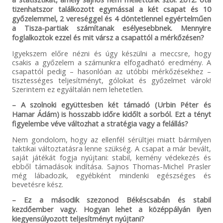
tizenhatszor találkozott egymással a két csapat és 10
győzelemmel, 2 vereséggel és 4 döntetlennel egyértelműen
a Tisza-partiak számítanak esélyesebbnek. Mennyire
foglalkoztok ezzel és mit vársz a csapattól a mérkőzésen?
Igyekszem előre nézni és úgy készülni a meccsre, hogy
csakis a győzelem a számunkra elfogadható eredmény. A
csapattól pedig – hasonlóan az utóbbi mérkőzésekhez –
tisztességes teljesítményt, gólokat és győzelmet várok!
Szerintem ez egyáltalán nem lehetetlen.
– A szolnoki együttesben két támadó (Urbin Péter és
Hamar Ádám) is hosszabb időre kidőlt a sorból. Ezt a tényt
figyelembe véve változhat a stratégia vagy a felállás?
Nem gondolom, hogy az ellenfél sérültjei miatt bármilyen
taktikai változtatásra lenne szükség. A csapat a már bevált,
saját játékát fogja nyújtani: stabil, kemény védekezés és
ebből támadások indítása. Sajnos Thomas-Michel Prasler
még lábadozik, egyébként mindenki egészséges és
bevetésre kész.
– Ez a második szezonod Békéscsabán és stabil
kezdőember vagy. Hogyan lehet a középpályán ilyen
kiegyensúlyozott teljesítményt nyújtani?