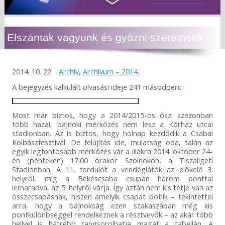
Elszántak vagyunk és győzni szeretnénk
2014. 10. 22.
Archív
,
Archívum – 2014.
A bejegyzés kalkulált olvasási ideje 241 másodperc.
Most már biztos, hogy a 2014/2015-ös őszi szezonban
több hazai, bajnoki mérkőzés nem lesz a Kórház utcai
stadionban. Az is biztos, hogy holnap kezdődik a Csabai
Kolbászfesztivál. De felújítás ide, mulatság oda, talán az
egyik legfontosabb mérkőzés vár a lilákra 2014. október 24-
én (pénteken) 17:00 órakor Szolnokon, a Tiszaligeti
Stadionban. A 11. fordulót a vendéglátók az előkelő 3.
helyről, míg a Békéscsaba csupán három ponttal
lemaradva, az 5. helyről várja. Így aztán nem kis tétje van az
összecsapásnak, hiszen amelyik csapat botlik – tekintettel
arra, hogy a bajnokság ezen szakaszában még kis
pontkülönbséggel rendelkeznek a résztvevők – az akár több
hellyel is hátrébb rangsorolhatja magát a tabellán. A