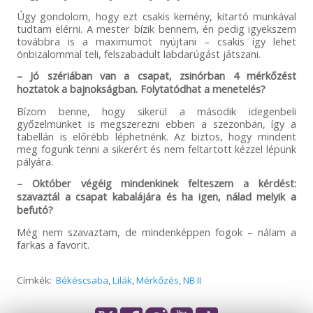
Úgy gondolom, hogy ezt csakis kemény, kitartó munkával
tudtam elérni. A mester bízik bennem, én pedig igyekszem
továbbra is a maximumot nyújtani – csakis így lehet
önbizalommal teli, felszabadult labdarúgást játszani.
– Jó szériában van a csapat, zsinórban 4 mérkőzést
hoztatok a bajnokságban. Folytatódhat a menetelés?
Bízom benne, hogy sikerül a második idegenbeli
győzelmünket is megszerezni ebben a szezonban, így a
tabellán is előrébb léphetnénk. Az biztos, hogy mindent
meg fogunk tenni a sikerért és nem feltartott kézzel lépünk
pályára.
– Október végéig mindenkinek felteszem a kérdést:
szavaztál a csapat kabalájára és ha igen, nálad melyik a
befutó?
Még nem szavaztam, de mindenképpen fogok – nálam a
farkas a favorit.
Címkék:
Békéscsaba
,
Lilák
,
Mérkőzés
,
NB II