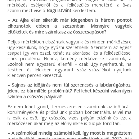
mérkőzés esélyeiről és a felkészülés menetéről a 8-as
számú mezt viselő
Bagi Istvánt
kérdeztem.
– Az Ajka ellen sikerült már idegenben is három pontot
elhoznotok ebben a szezonban. Mennyire vagytok
eltökéltek és mire számítasz az összecsapáson?
Teljes mértékben elszántak vagyunk és minden mérkőzésre
úgy készülünk, hogy győzni szeretnénk. Szerintem az egész
csapat így van ezzel, tehát az akarással és a felkészüléssel
sincs probléma. Nehéz, kemény mérkőzésre számítok, a
Szolnok nem egyszerű ellenfél – csak úgy nyerhetünk, ha
testben és lélekben egyaránt száz százalékot nyújtunk
kilencven percen keresztül.
– Sajnos az időjárás nem túl szerencsés a labdarúgáshoz,
jelent ez bármiféle problémát? Fel lehet készülni valamilyen
szinten a csúszós pályára?
Ez nem lehet gond, természetesen számítunk az időjárási
körülményekre és próbálunk jobban koncentrálni. Mivel ma
is esik az eső, így csúszós, vizes pályán edzünk és ezt a
mérkőzésen akár még az előnyünkre is tudjuk fordítani.
– A számokkal mindig számolni kell, így most is megnéztem
a statisztikát, amely sajnos nem mellettünk szól. 2012. óta