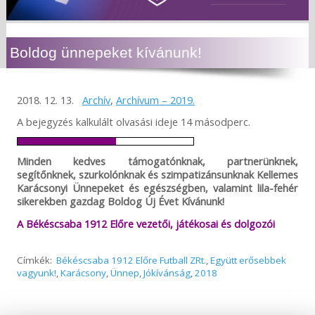
Boldog ünnepeket kívánunk!
2018. 12. 13.
Archív
,
Archívum – 2019.
A bejegyzés kalkulált olvasási ideje 14 másodperc.
Minden kedves támogatónknak, partnerünknek,
segítőnknek, szurkolónknak és szimpatizánsunknak Kellemes
Karácsonyi Ünnepeket és egészségben, valamint lila-fehér
sikerekben gazdag Boldog Új Évet Kívánunk!
A Békéscsaba 1912 Előre vezetői, játékosai és dolgozói
Címkék:
Békéscsaba 1912 Előre Futball ZRt.
,
Együtt erősebbek
vagyunk!
,
Karácsony
,
Ünnep
,
Jókívánság
,
2018