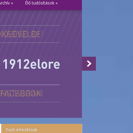
Archív
»
Élő tudósítások
»
Push értesítések