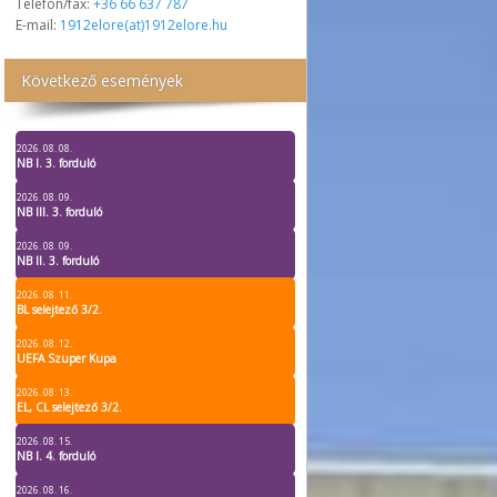
Telefon/fax:
+36 66 637 787
E-mail:
1912elore(at)1912elore.hu
Következő események
2026. 08. 08.
NB I. 3. forduló
2026. 08. 09.
NB III. 3. forduló
2026. 08. 09.
NB II. 3. forduló
2026. 08. 11.
BL selejtező 3/2.
2026. 08. 12.
UEFA Szuper Kupa
2026. 08. 13.
EL, CL selejtező 3/2.
2026. 08. 15.
NB I. 4. forduló
2026. 08. 16.