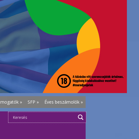
ámogatók
»
SFP
»
Éves beszámolók
»