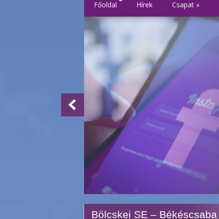
Főoldal
Hírek
Csapat
»
Bölcskei SE – Békéscsaba 1