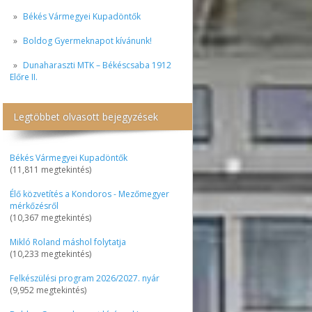
Békés Vármegyei Kupadöntők
Boldog Gyermeknapot kívánunk!
Dunaharaszti MTK – Békéscsaba 1912
Előre II.
Legtöbbet olvasott bejegyzések
Békés Vármegyei Kupadöntők
(11,811 megtekintés)
Élő közvetítés a Kondoros - Mezőmegyer
mérkőzésről
(10,367 megtekintés)
Mikló Roland máshol folytatja
(10,233 megtekintés)
Felkészülési program 2026/2027. nyár
(9,952 megtekintés)