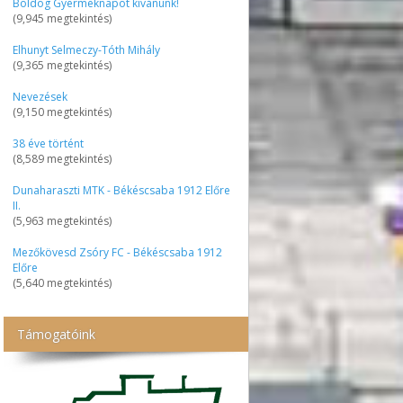
Boldog Gyermeknapot kívánunk!
(9,945 megtekintés)
Elhunyt Selmeczy-Tóth Mihály
(9,365 megtekintés)
Nevezések
(9,150 megtekintés)
38 éve történt
(8,589 megtekintés)
Dunaharaszti MTK - Békéscsaba 1912 Előre
II.
(5,963 megtekintés)
Mezőkövesd Zsóry FC - Békéscsaba 1912
Előre
(5,640 megtekintés)
Támogatóink