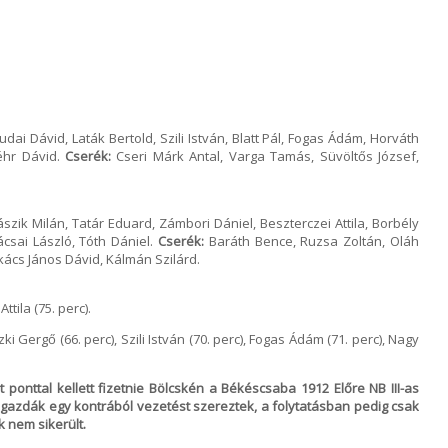
dai Dávid, Laták Bertold, Szili István, Blatt Pál, Fogas Ádám, Horváth
éhr Dávid.
Cserék:
Cseri Márk Antal, Varga Tamás, Süvöltős József,
zik Milán, Tatár Eduard, Zámbori Dániel, Beszterczei Attila, Borbély
ácsai László, Tóth Dániel.
Cserék:
Baráth Bence, Ruzsa Zoltán, Oláh
kács János Dávid, Kálmán Szilárd.
ttila (75. perc).
ki Gergő (66. perc), Szili István (70. perc), Fogas Ádám (71. perc), Nagy
t ponttal kellett fizetnie Bölcskén a Békéscsaba 1912 Előre NB III-as
gazdák egy kontrából vezetést szereztek, a folytatásban pedig csak
k nem sikerült.