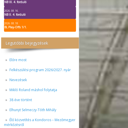
NB III. 4. forduló
2026. 08. 16.
NB II. 4. forduló
2026. 08. 18.
BL Play-Offs 1/1.
Legutóbbi bejegyzések
Előre most
Felkészülési program 2026/2027. nyár
Nevezések
Mikló Roland máshol folytatja
38 éve történt
Elhunyt Selmeczy-Tóth Mihály
Élő közvetítés a Kondoros – Mezőmegyer
mérkőzésről