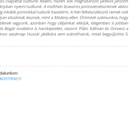
 csapattal tudtunk felállni, hiszen sok meghatározó játékos játszott
1 arányban nyerni tudtunk. A múltheti bravúros pontszerzésünknek akkor
még inkább pontokkal tudunk hazatérni. A heti felkészülésünk remek volt
an elszántak lesznek, mint a Misleny ellen. Örömteli számunkra, hogy
tlenek vagyunk, azonban hogy céljainkat elérjük, idegenben is jobban
l és Bogár továbbra is harcképtelen, viszont Pilán, Kálmán és Orovecz a
os vasárnap Huszár játékára sem számíthatok, mivel begyűjtötte 5.
dalunkon:
8639795657/