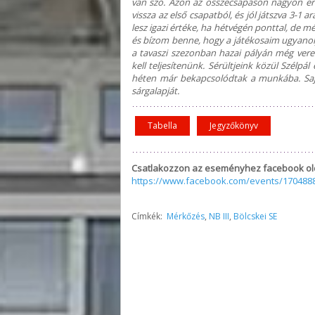
van szó. Azon az összecsapáson nagyon erős
vissza az első csapatból, és jól játszva 3-
lesz igazi értéke, ha hétvégén ponttal, de 
és bízom benne, hogy a játékosaim ugyanoly
a tavaszi szezonban hazai pályán még vere
kell teljesítenünk. Sérültjeink közül Szélpá
héten már bekapcsolódtak a munkába. Sajn
sárgalapját.
Tabella
Jegyzőkönyv
Csatlakozzon az eseményhez facebook ol
https://www.facebook.com/events/170488
Címkék:
Mérkőzés
,
NB III
,
Bölcskei SE