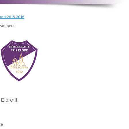
port 2015-2016
ásodperc.
lőre II.
ra