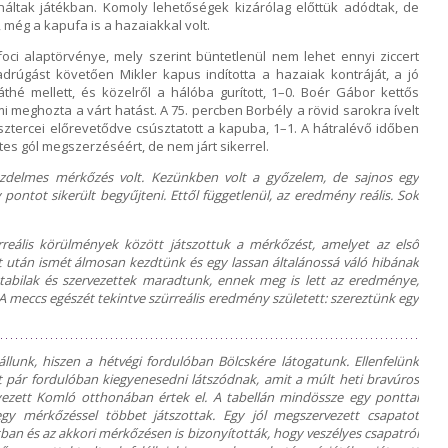
náltak játékban. Komoly lehetőségek kizárólag előttük adódtak, de
még a kapufa is a hazaiakkal volt.
oci alaptörvénye, mely szerint büntetlenül nem lehet ennyi ziccert
drúgást követően Mikler kapus indította a hazaiak kontráját, a jó
thé mellett, és közelről a hálóba gurított, 1–0. Boér Gábor kettős
 meghozta a várt hatást. A 75. percben Borbély a rövid sarokra ívelt
ztercei előrevetődve csúsztatott a kapuba, 1–1. A hátralévő időben
es gól megszerzéséért, de nem járt sikerrel.
üzdelmes mérkőzés volt. Kezünkben volt a győzelem, de sajnos egy
ontot sikerült begyűjteni. Ettől függetlenül, az eredmény reális. Sok
irreális körülmények között játszottuk a mérkőzést, amelyet az első
et után ismét álmosan kezdtünk és egy lassan általánossá váló hibának
tabilak és szervezettek maradtunk, ennek meg is lett az eredménye,
A meccs egészét tekintve szürreális eredmény született: szereztünk egy
llunk, hiszen a hétvégi fordulóban Bölcskére látogatunk. Ellenfelünk
t pár fordulóban kiegyenesedni látszódnak, amit a múlt heti bravúros
lyezett Komló otthonában értek el. A tabellán mindössze egy ponttal
egy mérkőzéssel többet játszottak. Egy jól megszervezett csapatot
ban és az akkori mérkőzésen is bizonyították, hogy veszélyes csapatról