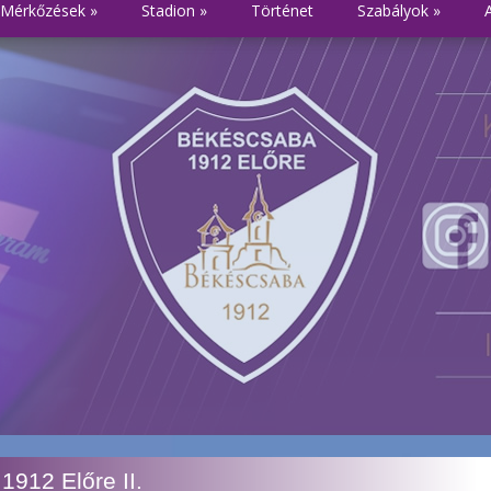
Mérkőzések
»
Stadion
»
Történet
Szabályok
»
912 Előre II.