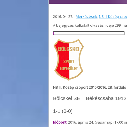
2016. 04. 27.
Mérkőzések
,
NB III Közép cso
A bejegyzés kalkulált olvasási ideje 299 m
NB III. Közép csoport 2015/2016. 28. forduló
Bölcskei SE – Békéscsaba 1912 E
1-1 (0-0)
Időpont:
2016. április 24. (vasárnap) 17:00 ó