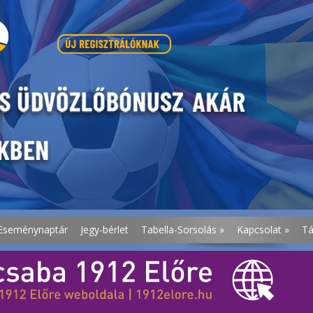
Eseménynaptár
Jegy-bérlet
Tabella-Sorsolás
»
Kapcsolat
»
T