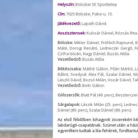
Helyszín:
Bölcskei SE Sporttelep
Cím:
7025 Bölcske, Paksi u. 13.
Játékvezető:
Lapath Dávid.
Asszisztensek:
Kulcsár Dániel, Rózsás Rita.
Bölcske:
Mikler Dániel, Fröhlich Rajmund, Bu
Máté, Dorogi Renátó, Ledneczki Gergő, F
Czifra István, Nagy Dániel, Buzás Attila.
Vezetőedző:
Buzás Attila
Békéscsaba:
Máthé Gábor, Pilán Márkó, Lás
Bálint, Svedyuk Alex Pál, Szalai Dániel, M
László Dávid, Bozsó Milán, Vozár Dávid, Ta
Vezetőedző:
Boér Gábor.
Gólszerzők:
Blatt Pál (49. perc), Beszterczei A
Sárgalapok:
Lászik Milán (25. perc), Lednecz
Dániel (89. perc), Szalai Dániel (89. perc).
Az első félidőben kihagyott ziccerekért ké
labdarúgó-csapatának. Szünet után a házi
egyenlíteni tudtak a lila-fehérek, fordítaniu