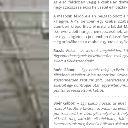
Az első félidőben végig a csabaiak domi
négy százszázalékos helyzetet elhibáztak, 
A második félidő elején beigazolódott a f
kihagyni. A 49. percben egy csabai szaba
ütemben kilépő Blatt elhúzta a labdát Má
cserével adott hangot nemtetszésének, ami
be egy szögletet, a jó ütemben érkező Bes
még próbálkozott a csabai együttes a győzt
Buzás Attila:
– A vártnak megfelelően, k
figyelmetlenségnek köszönhetően csak egy p
sikert a Békéscsabának!
Boér Gábor:
– Egy nehéz talajú pályán, 
félidőben el kellett volna döntetünk. Szün
köszönhetően kaptunk gólt. Szerencsére s
sikerült egy pontrúgás után egyenlítenünk. 
pontot és veszítettünk kettőt.
Boér Gábor:
– Egy újabb hosszú út előtt á
rosszul kezdte a tavaszt, azonban az elmúl
pontszerzésük is bizonyít, melyet a 3. he
előzzük meg aktuális ellenfelünket, bár 
ismerhettünk meg ősszel a bölcskei alakulat