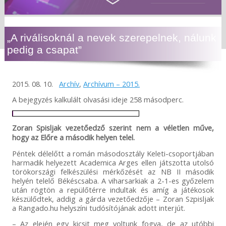
„A riválisoknál a nevek szerepelnek, nálunk
pedig a csapat”
2015. 08. 10.
Archív
,
Archívum – 2015.
A bejegyzés kalkulált olvasási ideje 258 másodperc.
Zoran Spisljak vezetőedző szerint nem a véletlen műve,
hogy az Előre a második helyen telel.
Péntek délelőtt a román másodosztály Keleti-csoportjában
harmadik helyezett Academica Arges ellen játszotta utolsó
törökországi felkészülési mérkőzését az NB II második
helyén telelő Békéscsaba. A viharsarkiak a 2-1-es győzelem
után rögtön a repülőtérre indultak és amíg a játékosok
készülődtek, addig a gárda vezetőedzője – Zoran Szpisljak
a Rangado.hu helyszíni tudósítójának adott interjút.
– Az elején egy kicsit meg voltunk fogva, de az utóbbi