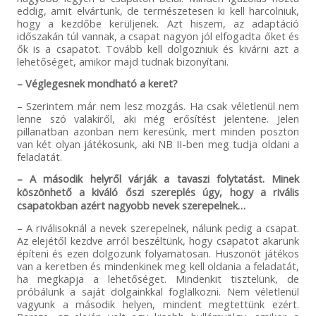
eddig, amit elvártunk, de természetesen ki kell harcolniuk,
hogy a kezdőbe kerüljenek. Azt hiszem, az adaptáció
időszakán túl vannak, a csapat nagyon jól elfogadta őket és
ők is a csapatot. Tovább kell dolgozniuk és kivárni azt a
lehetőséget, amikor majd tudnak bizonyítani.
– Véglegesnek mondható a keret?
– Szerintem már nem lesz mozgás. Ha csak véletlenül nem
lenne szó valakiről, aki még erősítést jelentene. Jelen
pillanatban azonban nem keresünk, mert minden poszton
van két olyan játékosunk, aki NB II-ben meg tudja oldani a
feladatát.
– A második helyről várják a tavaszi folytatást. Minek
köszönhető a kiváló őszi szereplés úgy, hogy a rivális
csapatokban azért nagyobb nevek szerepelnek…
– A riválisoknál a nevek szerepelnek, nálunk pedig a csapat.
Az elejétől kezdve arról beszéltünk, hogy csapatot akarunk
építeni és ezen dolgozunk folyamatosan. Huszonöt játékos
van a keretben és mindenkinek meg kell oldania a feladatát,
ha megkapja a lehetőséget. Mindenkit tisztelünk, de
próbálunk a saját dolgainkkal foglalkozni. Nem véletlenül
vagyunk a második helyen, mindent megtettünk ezért.