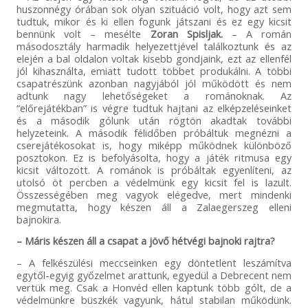
huszonnégy órában sok olyan szituáció volt, hogy azt sem
tudtuk, mikor és ki ellen fogunk játszani és ez egy kicsit
bennünk volt – mesélte
Zoran Spisljak.
– A román
másodosztály harmadik helyezettjével találkoztunk és az
elején a bal oldalon voltak kisebb gondjaink, ezt az ellenfél
jól kihasználta, emiatt tudott többet produkálni. A többi
csapatrészünk azonban nagyjából jól működött és nem
adtunk nagy lehetőségeket a románoknak. Az
“előrejátékban” is végre tudtuk hajtani az elképzeléseinket
és a második gólunk után rögtön akadtak további
helyzeteink. A második félidőben próbáltuk megnézni a
cserejátékosokat is, hogy miképp működnek különböző
posztokon. Ez is befolyásolta, hogy a játék ritmusa egy
kicsit változott. A románok is próbáltak egyenlíteni, az
utolsó öt percben a védelmünk egy kicsit fel is lazult.
Összességében meg vagyok elégedve, mert mindenki
megmutatta, hogy készen áll a Zalaegerszeg elleni
bajnokira.
– Máris készen áll a csapat a jövő hétvégi bajnoki rajtra?
– A felkészülési meccseinken egy döntetlent leszámítva
egytől-egyig győzelmet arattunk, egyedül a Debrecent nem
vertük meg. Csak a Honvéd ellen kaptunk több gólt, de a
védelmünkre büszkék vagyunk, hátul stabilan működünk.