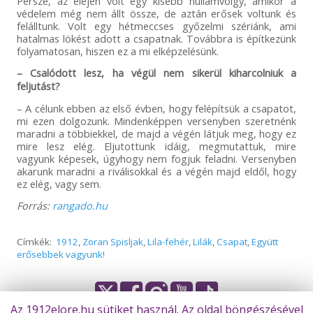
Persze, az elején volt egy kisebb hullámvölgy, amikor a
védelem még nem állt össze, de aztán erősek voltunk és
felálltunk. Volt egy hétmeccses győzelmi szériánk, ami
hatalmas lökést adott a csapatnak. Továbbra is építkezünk
folyamatosan, hiszen ez a mi elképzelésünk.
– Csalódott lesz, ha végül nem sikerül kiharcolniuk a
feljutást?
– A célunk ebben az első évben, hogy felépítsük a csapatot,
mi ezen dolgozunk. Mindenképpen versenyben szeretnénk
maradni a többiekkel, de majd a végén látjuk meg, hogy ez
mire lesz elég. Eljutottunk idáig, megmutattuk, mire
vagyunk képesek, úgyhogy nem fogjuk feladni. Versenyben
akarunk maradni a riválisokkal és a végén majd eldől, hogy
ez elég, vagy sem.
Forrás:
rangado.hu
Címkék:
1912
,
Zoran Spisljak
,
Lila-fehér
,
Lilák
,
Csapat
,
Együtt
erősebbek vagyunk!
Az 1912elore.hu sütiket használ. Az oldal böngészésével