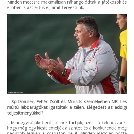
Minden meccsre maximálisan ráhangolódtak a játékosok és
erőben is azt értük el, amit terveztünk.
– Spitzmüller, Fehér Zsolt és Mursits személyében NB I-es
múltú labdarúgókat igazoltak a télen. Elégedett az eddigi
teljesítményükkel?
– Mindegyikőjüket erősítésnek tartjuk, azért jöttek hozzánk,
hogy még egy kicsit emeljék a szintet és a konkurencia még
nagyobb legyen a csapaton belül. Minden igazolás hozta