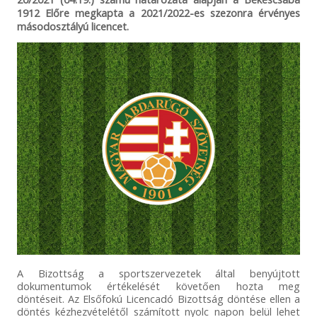
1912 Előre megkapta a 2021/2022-es szezonra érvényes
másodosztályú licencet.
A Bizottság a sportszervezetek által benyújtott
dokumentumok értékelését követően hozta meg
döntéseit. Az Elsőfokú Licencadó Bizottság döntése ellen a
döntés kézhezvételétől számított nyolc napon belül lehet