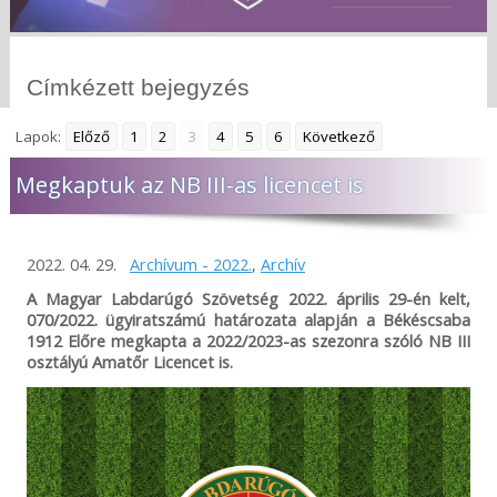
Címkézett bejegyzés
Lapok:
Előző
1
2
3
4
5
6
Következő
Megkaptuk az NB III-as licencet is
2022. 04. 29.
Archívum - 2022.
,
Archív
A Magyar Labdarúgó Szövetség 2022. április 29-én kelt,
070/2022. ügyiratszámú határozata alapján a Békéscsaba
1912 Előre megkapta a 2022/2023-as szezonra szóló NB III
osztályú Amatőr Licencet is.