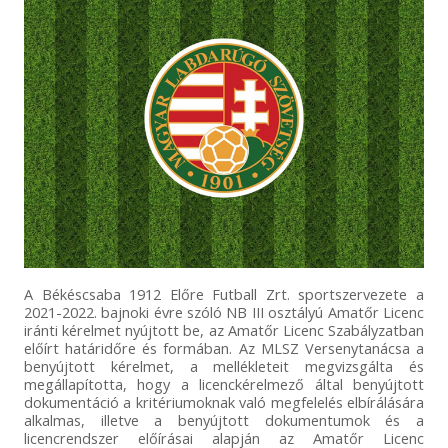
A Békéscsaba 1912 Előre Futball Zrt. sportszervezete a
2021-2022. bajnoki évre szóló NB III osztályú Amatőr Licenc
iránti kérelmet nyújtott be, az Amatőr Licenc Szabályzatban
előírt határidőre és formában. Az MLSZ Versenytanácsa a
benyújtott kérelmet, a mellékleteit megvizsgálta és
megállapította, hogy a licenckérelmező által benyújtott
dokumentáció a kritériumoknak való megfelelés elbírálására
alkalmas, illetve a benyújtott dokumentumok és a
licencrendszer előírásai alapján az Amatőr Licenc