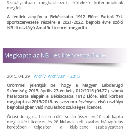
Szabályzatban meghatározott kötelező kritériumoknak
megfelel.
A fentiek alapján a Békéscsaba 1912 Előre Futball Zrt.
sportszervezete részére a 2021-2022. bajnoki évre szóló
NB III osztályú Amatőr Licencet megadta.
Megkapta az NB I-es licencet az Előre
2015. 04. 29.
Archív
,
Archívum – 2015.
Örömmel jelentjük be, hogy a Magyar Labdarúgó
Szövetség 2015. április 27-én kelt, 012/2015 (04.27.) számú
határozata alapján a Békéscsaba 1912 Előre, első körben
megkapta a 2015/2016-os szezonra érvényes, első osztályú
bajnokságban való induláshoz szükséges licencet.
Óriási dolog ez, hiszen a ülés során összesen 10 klub kapta
meg a kért licencet és 28 klubnak kell további hiánypótlás
keretében teljesíteni a klublicenc szabályzatban