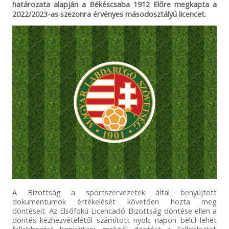
határozata alapján a Békéscsaba 1912 Előre megkapta a
2022/2023-as szezonra érvényes másodosztályú licencet.
A Bizottság a sportszervezetek által benyújtott
dokumentumok értékelését követően hozta meg
döntéseit. Az Elsőfokú Licencadó Bizottság döntése ellen a
döntés kézhezvételétől számított nyolc napon belül lehet