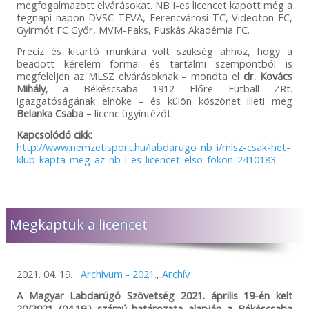
megfogalmazott elvárásokat. NB I-es licencet kapott még a
tegnapi napon DVSC-TEVA, Ferencvárosi TC, Videoton FC,
Gyirmót FC Győr, MVM-Paks, Puskás Akadémia FC.
Precíz és kitartó munkára volt szükség ahhoz, hogy a
beadott kérelem formai és tartalmi szempontból is
megfeleljen az MLSZ elvárásoknak – mondta el
dr. Kovács
Mihály
, a Békéscsaba 1912 Előre Futball ZRt.
igazgatóságának elnöke – és külön köszönet illeti meg
Belanka Csaba
– licenc ügyintézőt.
Kapcsolódó cikk:
http://www.nemzetisport.hu/labdarugo_nb_i/mlsz-csak-het-
klub-kapta-meg-az-nb-i-es-licencet-elso-fokon-2410183
Megkaptuk a licencet
2021. 04. 19.
Archívum - 2021.
,
Archív
A Magyar Labdarúgó Szövetség 2021. április 19-én kelt
20/2021 (04.19.) számú határozata alapján a Békéscsaba