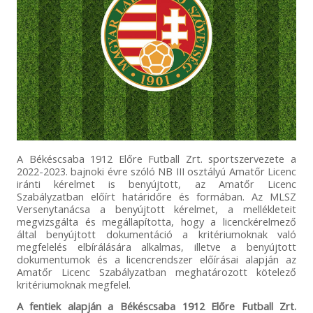
A Békéscsaba 1912 Előre Futball Zrt. sportszervezete a
2022-2023. bajnoki évre szóló NB III osztályú Amatőr Licenc
iránti kérelmet is benyújtott, az Amatőr Licenc
Szabályzatban előírt határidőre és formában. Az MLSZ
Versenytanácsa a benyújtott kérelmet, a mellékleteit
megvizsgálta és megállapította, hogy a licenckérelmező
által benyújtott dokumentáció a kritériumoknak való
megfelelés elbírálására alkalmas, illetve a benyújtott
dokumentumok és a licencrendszer előírásai alapján az
Amatőr Licenc Szabályzatban meghatározott kötelező
kritériumoknak megfelel.
A fentiek alapján a Békéscsaba 1912 Előre Futball Zrt.