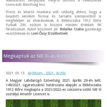
fellebbezést benyújtani, melyről döntést a Fellebbviteli
Licencadó Bizottság hoz.
Precíz és kitartó munkára volt szükség ahhoz, hogy a
beadott kérelem formai és tartalmi szempontból is
megfeleljen az elvárásoknak. A Békéscsaba 1912 Előre
Futball ZRt. ezúton is köszöni minden érdekelt fél
fáradozását. Külön köszönet jár
Belanka Csaba
gazdasági
vezetőnknek és
Leel-Őssy Erzsébetnek
!
Megkaptuk az NB III-as licencet is
2021. 05. 13.
Archívum - 2021.
,
Archív
A Magyar Labdarúgó Szövetség 2021. április 29-én kelt,
149/2021. ügyiratszámú határozata alapján a Békéscsaba
1912 Előre megkapta a 2021/2022-es szezonra szóló NB III
osztályú Amatőr Licencet is.