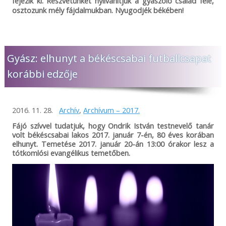
fejezik ki. Részvétünket nyilvánítjuk a gyászoló család felé,
osztozunk mély fájdalmukban. Nyugodjék békében!
Gyász: elhunyt a békéscsabai futballcsapat
korábbi edzője
2016. 11. 28.
Archív
,
Archívum – 2017.
Fájó szívvel tudatjuk, hogy Ondrik István testnevelő tanár
volt békéscsabai lakos 2017. január 7-én, 80 éves korában
elhunyt. Temetése 2017. január 20-án 13:00 órakor lesz a
tótkomlósi evangélikus temetőben.