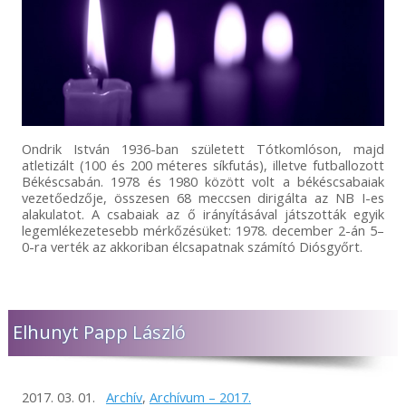
Ondrik István 1936-ban született Tótkomlóson, majd
atletizált (100 és 200 méteres síkfutás), illetve futballozott
Békéscsabán. 1978 és 1980 között volt a békéscsabaiak
vezetőedzője, összesen 68 meccsen dirigálta az NB I-es
alakulatot. A csabaiak az ő irányításával játszották egyik
legemlékezetesebb mérkőzésüket: 1978. december 2-án 5–
0-ra verték az akkoriban élcsapatnak számító Diósgyőrt.
Elhunyt Papp László
2017. 03. 01.
Archív
,
Archívum – 2017.