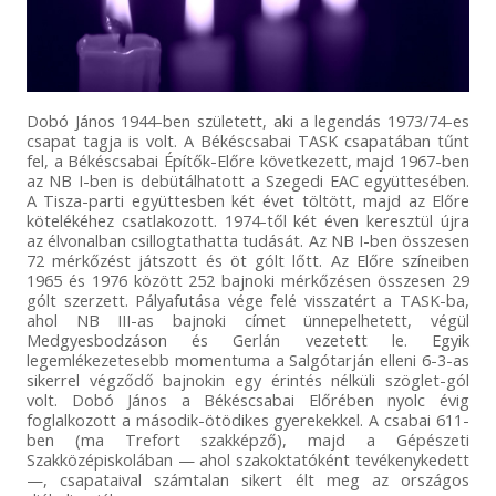
Dobó János 1944-ben született, aki a legendás 1973/74-es
csapat tagja is volt. A Békéscsabai TASK csapatában tűnt
fel, a Békéscsabai Építők-Előre következett, majd 1967-ben
az NB I-ben is debütálhatott a Szegedi EAC együttesében.
A Tisza-parti együttesben két évet töltött, majd az Előre
kötelékéhez csatlakozott. 1974-től két éven keresztül újra
az élvonalban csillogtathatta tudását. Az NB I-ben összesen
72 mérkőzést játszott és öt gólt lőtt. Az Előre színeiben
1965 és 1976 között 252 bajnoki mérkőzésen összesen 29
gólt szerzett. Pályafutása vége felé visszatért a TASK-ba,
ahol NB III-as bajnoki címet ünnepelhetett, végül
Medgyesbodzáson és Gerlán vezetett le. Egyik
legemlékezetesebb momentuma a Salgótarján elleni 6-3-as
sikerrel végződő bajnokin egy érintés nélküli szöglet-gól
volt. Dobó János a Békéscsabai Előrében nyolc évig
foglalkozott a második-ötödikes gyerekekkel. A csabai 611-
ben (ma Trefort szakképző), majd a Gépészeti
Szakközépiskolában — ahol szakoktatóként tevékenykedett
—, csapataival számtalan sikert élt meg az országos