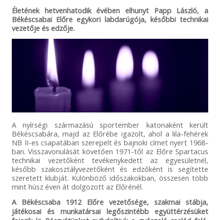
Életének hetvenhatodik évében elhunyt Papp László, a
Békéscsabai Előre egykori labdarúgója, későbbi technikai
vezetője és edzője.
A nyírségi származású sportember katonaként került
Békéscsabára, majd az Előrébe igazolt, ahol a lila-fehérek
NB II-es csapatában szerepelt és bajnoki címet nyert 1968-
ban. Visszavonulását követően 1971-től az Előre Spartacus
technikai vezetőként tevékenykedett az egyesületnél,
később szakosztályvezetőként és edzőként is segítette
szeretett klubját. Különböző időszakokban, összesen több
mint húsz éven át dolgozott az Előrénél.
A Békéscsaba 1912 Előre vezetősége, szakmai stábja,
játékosai és munkatársai legőszintébb együttérzésüket