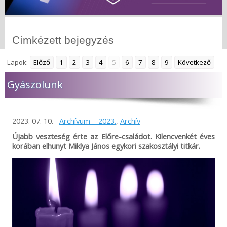
Címkézett bejegyzés
Lapok:
Előző
1
2
3
4
5
6
7
8
9
Következő
Gyászolunk
2023. 07. 10.
Archívum – 2023.
,
Archív
Újabb veszteség érte az Előre-családot. Kilencvenkét éves
korában elhunyt Miklya János egykori szakosztályi titkár.