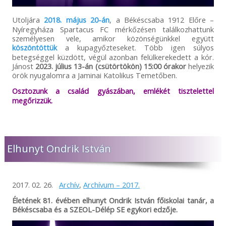
Utoljára
2018. május 20-án
, a Békéscsaba 1912 Előre –
Nyíregyháza Spartacus FC mérkőzésen találkozhattunk
személyesen vele, amikor közönségünkkel együtt
köszöntöttük
a kupagyőzteseket. Több igen súlyos
betegséggel küzdött, végül azonban felülkerekedett a kór.
Jánost
2023. július 13-án (csütörtökön) 15:00 órakor
helyezik
örök nyugalomra a Jaminai Katolikus Temetőben.
Osztozunk a család gyászában, emlékét tisztelettel
megőrizzük.
Elhunyt Ondrik István
2017. 02. 26.
Archív
,
Archívum – 2017.
Életének 81. évében elhunyt Ondrik István főiskolai tanár, a
Békéscsaba és a SZEOL-Délép SE egykori edzője.