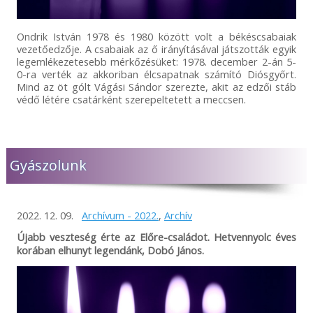
Ondrik István 1978 és 1980 között volt a békéscsabaiak
vezetőedzője. A csabaiak az ő irányításával játszották egyik
legemlékezetesebb mérkőzésüket: 1978. december 2-án 5-
0-ra verték az akkoriban élcsapatnak számító Diósgyőrt.
Mind az öt gólt Vágási Sándor szerezte, akit az edzői stáb
védő létére csatárként szerepeltetett a meccsen.
Gyászolunk
2022. 12. 09.
Archívum - 2022.
,
Archív
Újabb veszteség érte az Előre-családot. Hetvennyolc éves
korában elhunyt legendánk, Dobó János.